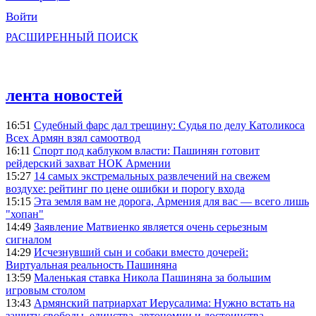
Войти
РАСШИРЕННЫЙ ПОИСК
лента новостей
16:51
Судебный фарс дал трещину: Судья по делу Католикоса
Всех Армян взял самоотвод
16:11
Спорт под каблуком власти: Пашинян готовит
рейдерский захват НОК Армении
15:27
14 самых экстремальных развлечений на свежем
воздухе: рейтинг по цене ошибки и порогу входа
15:15
Эта земля вам не дорога, Армения для вас — всего лишь
"хопан"
14:49
Заявление Матвиенко является очень серьезным
сигналом
14:29
Исчезнувший сын и собаки вместо дочерей:
Виртуальная реальность Пашиняна
13:59
Маленькая ставка Никола Пашиняна за большим
игровым столом
13:43
Армянский патриархат Иерусалима: Нужно встать на
защиту свободы, единства, автономии и достоинства