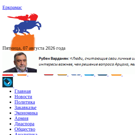
Еркрамас
Пятница, 07 августа 2026 года
Главная
Новости
Политика
Закавказье
Экономика
Армия
Диаспора
Общество
Аналитика