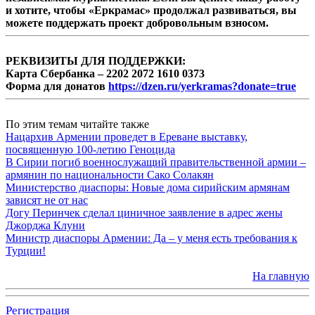
и хотите, чтобы «Еркрамас» продолжал развиваться, вы
можете поддержать проект добровольным взносом.
РЕКВИЗИТЫ ДЛЯ ПОДДЕРЖКИ:
Карта Сбербанка – 2202 2072 1610 0373
Форма для донатов
https://dzen.ru/yerkramas?donate=true
По этим темам читайте также
Нацархив Армении проведет в Ереване выставку,
посвященную 100-летию Геноцида
В Сирии погиб военнослужащий правительственной армии –
армянин по национальности Сако Солакян
Министерство диаспоры: Новые дома сирийским армянам
зависят не от нас
Догу Перинчек сделал циничное заявление в адрес жены
Джорджа Клуни
Министр диаспоры Армении: Да – у меня есть требования к
Турции!
На главную
Регистрация