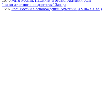
16:40
МИД России: Пашинян уготовил Армении роль
"низкозатратного предприятия" Запада
15:07
Роль России в освобождении Армении (XVIII–XX вв.)