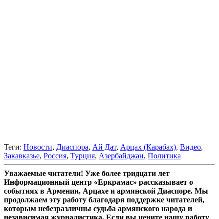
Теги:
Новости
,
Диаспора
,
Ай Дат
,
Арцах (Карабах)
,
Видео
,
Закавказье
,
Россия
,
Турция
,
Азербайджан
,
Политика
Уважаемые читатели! Уже более тридцати лет
Информационный центр «Еркрамас» рассказывает о
событиях в Армении, Арцахе и армянской Диаспоре. Мы
продолжаем эту работу благодаря поддержке читателей,
которым небезразличны судьба армянского народа и
независимая журналистика. Если вы цените нашу работу