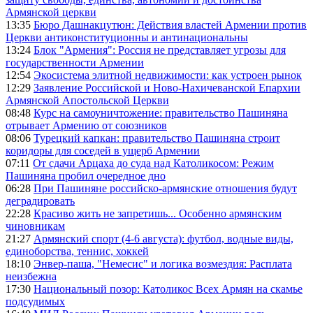
Армянской церкви
13:35
Бюро Дашнакцутюн: Действия властей Армении против
Церкви антиконституционны и антинациональны
13:24
Блок "Армения": Россия не представляет угрозы для
государственности Армении
12:54
Экосистема элитной недвижимости: как устроен рынок
12:29
Заявление Российской и Ново-Нахичеванской Епархии
Армянской Апостольской Церкви
08:48
Курс на самоуничтожение: правительство Пашиняна
отрывает Армению от союзников
08:06
Турецкий капкан: правительство Пашиняна строит
коридоры для соседей в ущерб Армении
07:11
От сдачи Арцаха до суда над Католикосом: Режим
Пашиняна пробил очередное дно
06:28
При Пашиняне российско-армянские отношения будут
деградировать
22:28
Красиво жить не запретишь... Особенно армянским
чиновникам
21:27
Армянский спорт (4-6 августа): футбол, водные виды,
единоборства, теннис, хоккей
18:10
Энвер-паша, "Немесис" и логика возмездия: Расплата
неизбежна
17:30
Национальный позор: Католикос Всех Армян на скамье
подсудимых