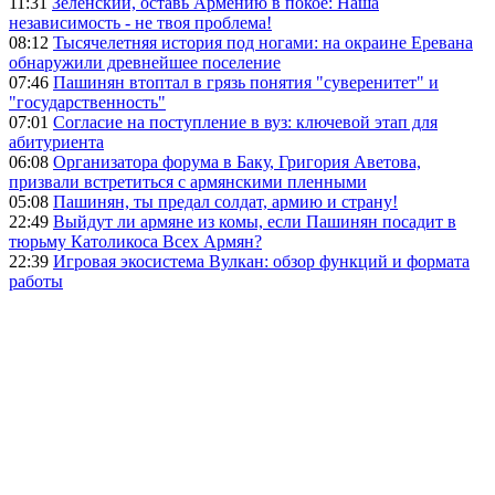
11:31
Зеленский, оставь Армению в покое: Наша
независимость - не твоя проблема!
08:12
Тысячелетняя история под ногами: на окраине Еревана
обнаружили древнейшее поселение
07:46
Пашинян втоптал в грязь понятия "суверенитет" и
"государственность"
07:01
Согласие на поступление в вуз: ключевой этап для
абитуриента
06:08
Организатора форума в Баку, Григория Аветова,
призвали встретиться с армянскими пленными
05:08
Пашинян, ты предал солдат, армию и страну!
22:49
Выйдут ли армяне из комы, если Пашинян посадит в
тюрьму Католикоса Всех Армян?
22:39
Игровая экосистема Вулкан: обзор функций и формата
работы