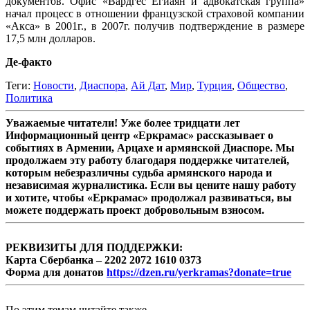
документов. Офис «Вардгес Егиаян и адвокатская группа»
начал процесс в отношении французской страховой компании
«Акса» в 2001г., в 2007г. получив подтверждение в размере
17,5 млн долларов.
Де-факто
Теги:
Новости
,
Диаспора
,
Ай Дат
,
Мир
,
Турция
,
Общество
,
Политика
Уважаемые читатели! Уже более тридцати лет
Информационный центр «Еркрамас» рассказывает о
событиях в Армении, Арцахе и армянской Диаспоре. Мы
продолжаем эту работу благодаря поддержке читателей,
которым небезразличны судьба армянского народа и
независимая журналистика. Если вы цените нашу работу
и хотите, чтобы «Еркрамас» продолжал развиваться, вы
можете поддержать проект добровольным взносом.
РЕКВИЗИТЫ ДЛЯ ПОДДЕРЖКИ:
Карта Сбербанка – 2202 2072 1610 0373
Форма для донатов
https://dzen.ru/yerkramas?donate=true
По этим темам читайте также