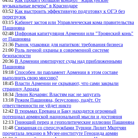
04:02
Как прошел большой концерт "Карасунские
музыкальные вечера" в Краснодаре
03:52
Как выстроить эффективную подготовку к ОГЭ без
перегрузок
03:15
Кабинет застоя или Управленческая кома правительства
Пашиняна
02:48
Цифровая капитуляция Армении или "Троянский конь"
от Пашиняна
21:36
Рынок упаковки для напитков: требования бизнеса
21:00
Роль личной охраны в современной системе
безопасности
20:36
В Армении имитируют суды над приближенными
Пашиняна
19:18
Способен ли парламент Армении в этом составе
выполнить свою миссию?
18:45
Власти Армении не скрывают, что сами закрыли
страницу Арцаха
18:34
Левон Кочарян: Властям нас не запугать
13:18
Режим Пашиняна, безусловно, падёт. От
ответственности не уйдет никто
12:42
В тюрьмах Еревана и Баку находится огромный
потенциал армянской национальной мысли и достояния
12:13
Гниющий перец и геополитические иллюзии Пашиняна
11:48
Связанная со спецслужбами Турции Лилит Мкртчян
прочитала лекцию в Музее-институте Геноцида армян