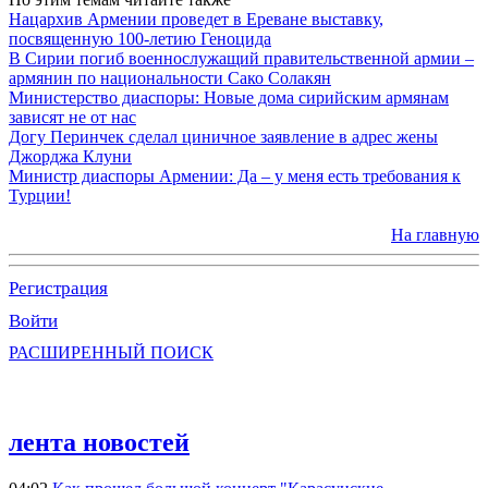
Нацархив Армении проведет в Ереване выставку,
посвященную 100-летию Геноцида
В Сирии погиб военнослужащий правительственной армии –
армянин по национальности Сако Солакян
Министерство диаспоры: Новые дома сирийским армянам
зависят не от нас
Догу Перинчек сделал циничное заявление в адрес жены
Джорджа Клуни
Министр диаспоры Армении: Да – у меня есть требования к
Турции!
На главную
Регистрация
Войти
РАСШИРЕННЫЙ ПОИСК
лента новостей