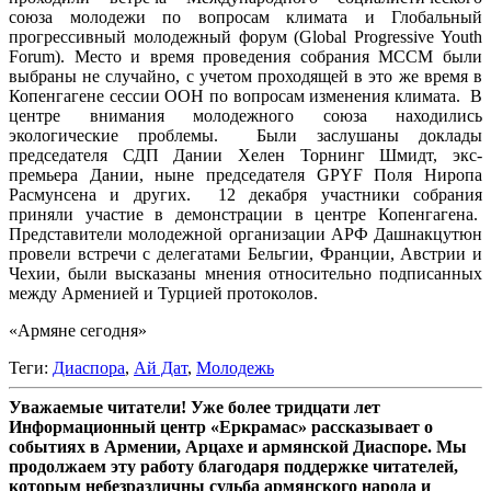
союза молодежи по вопросам климата и Глобальный
прогрессивный молодежный форум (Global Progressive Youth
Forum). Место и время проведения собрания МССМ были
выбраны не случайно, с учетом проходящей в это же время в
Копенгагене сессии ООН по вопросам изменения климата. В
центре внимания молодежного союза находились
экологические проблемы. Были заслушаны доклады
председателя СДП Дании Хелен Торнинг Шмидт, экс-
премьера Дании, ныне председателя GPYF Поля Ниропа
Расмунсена и других. 12 декабря участники собрания
приняли участие в демонстрации в центре Копенгагена.
Представители молодежной организации АРФ Дашнакцутюн
провели встречи с делегатами Бельгии, Франции, Австрии и
Чехии, были высказаны мнения относительно подписанных
между Арменией и Турцией протоколов.
«Армяне сегодня»
Теги:
Диаспора
,
Ай Дат
,
Молодежь
Уважаемые читатели! Уже более тридцати лет
Информационный центр «Еркрамас» рассказывает о
событиях в Армении, Арцахе и армянской Диаспоре. Мы
продолжаем эту работу благодаря поддержке читателей,
которым небезразличны судьба армянского народа и