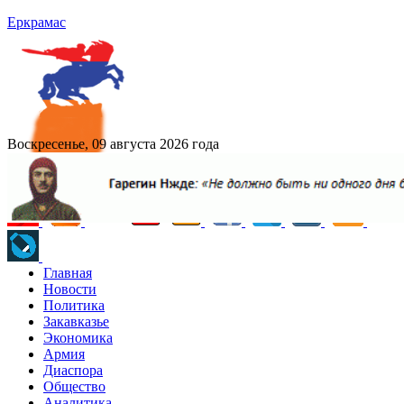
Еркрамас
Воскресенье, 09 августа 2026 года
Главная
Новости
Политика
Закавказье
Экономика
Армия
Диаспора
Общество
Аналитика