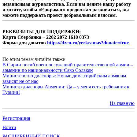
независимая журналистика. Если вы цените нашу работу
и хотите, чтобы «Еркрамас» продолжал развиваться, вы
можете поддержать проект добровольным взносом.
РЕКВИЗИТЫ ДЛЯ ПОДДЕРЖКИ:
Карта Сбербанка – 2202 2072 1610 0373
Форма для донатов
https://dzen.ru/yerkramas?donate=true
По этим темам читайте также
В Сирии погиб военнослужащий правительственной армии –
армянин по национальности Сако Солакян
Министерство диаспоры: Новые дома сирийским армянам
зависят не от нас
Министр диаспоры Армении: Да – у меня есть требования к
Турции!
На главную
Регистрация
Войти
РАСШИРЕННЫЙ ПОИСК