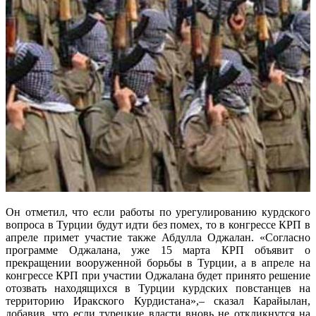
Он отметил, что если работы по урегулированию курдского
вопроса в Турции будут идти без помех, то в конгрессе КРП в
апреле примет участие также Абдулла Оджалан. «Согласно
программе Оджалана, уже 15 марта КРП объявит о
прекращении вооруженной борьбы в Турции, а в апреле на
конгрессе КРП при участии Оджалана будет принято решение
отозвать находящихся в Турции курдских повстанцев на
территорию Иракского Курдистана»,– сказал Карайылан,
добавив, что если турецкие власти вновь не откликнутся на