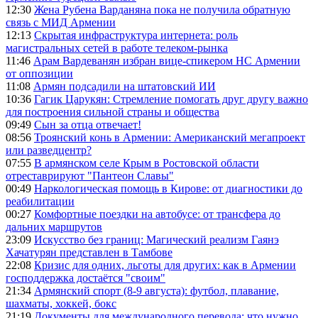
12:30
Жена Рубена Варданяна пока не получила обратную
связь с МИД Армении
12:13
Скрытая инфраструктура интернета: роль
магистральных сетей в работе телеком-рынка
11:46
Арам Вардеванян избран вице-спикером НС Армении
от оппозиции
11:08
Армян подсадили на штатовский ИИ
10:36
Гагик Царукян: Стремление помогать друг другу важно
для построения сильной страны и общества
09:49
Сын за отца отвечает!
08:56
Троянский конь в Армении: Американский мегапроект
или разведцентр?
07:55
В армянском селе Крым в Ростовской области
отреставрируют "Пантеон Славы"
00:49
Наркологическая помощь в Кирове: от диагностики до
реабилитации
00:27
Комфортные поездки на автобусе: от трансфера до
дальних маршрутов
23:09
Искусство без границ: Магический реализм Гаянэ
Хачатурян представлен в Тамбове
22:08
Кризис для одних, льготы для других: как в Армении
господдержка достаётся "своим"
21:34
Армянский спорт (8-9 августа): футбол, плавание,
шахматы, хоккей, бокс
21:19
Документы для международного перевода: что нужно