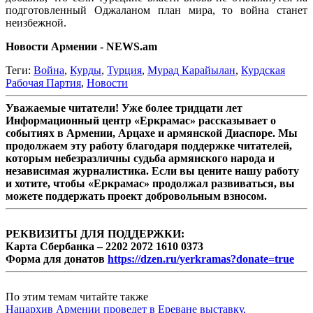
подготовленный Оджаланом план мира, то война станет
неизбежной.
Новости Армении - NEWS.am
Теги:
Война
,
Курды
,
Турция
,
Мурад Карайылан
,
Курдская
Рабочая Партия
,
Новости
Уважаемые читатели! Уже более тридцати лет
Информационный центр «Еркрамас» рассказывает о
событиях в Армении, Арцахе и армянской Диаспоре. Мы
продолжаем эту работу благодаря поддержке читателей,
которым небезразличны судьба армянского народа и
независимая журналистика. Если вы цените нашу работу
и хотите, чтобы «Еркрамас» продолжал развиваться, вы
можете поддержать проект добровольным взносом.
РЕКВИЗИТЫ ДЛЯ ПОДДЕРЖКИ:
Карта Сбербанка – 2202 2072 1610 0373
Форма для донатов
https://dzen.ru/yerkramas?donate=true
По этим темам читайте также
Нацархив Армении проведет в Ереване выставку,