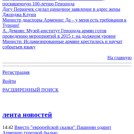
посвященную 100-летию Геноцида
Догу Перинчек сделал циничное заявление в адрес жены
Джорджа Клуни
Министр диаспоры Армении: Да – у меня есть требования к
Турции!
А. Демоян: Музей-институт Геноцида армян готов
проведению мероприятий в 2015 г. на должном уровне
Министр: Исламизированные армяне крестились и научат
собратьев языку
На главную
Регистрация
Войти
РАСШИРЕННЫЙ ПОИСК
лента новостей
14:42
Вместо "европейской сказки" Пашинян одарит
Армению турецкой былью