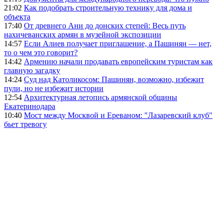
21:02
Как подобрать строительную технику для дома и
объекта
17:40
От древнего Ани до донских степей: Весь путь
нахичеванских армян в музейной экспозиции
14:57
Если Алиев получает приглашение, а Пашинян — нет,
то о чем это говорит?
14:42
Армению начали продавать европейским туристам как
главную загадку
14:24
Суд над Католикосом: Пашинян, возможно, избежит
пули, но не избежит истории
12:54
Архитектурная летопись армянской общины
Екатеринодара
10:40
Мост между Москвой и Ереваном: "Лазаревский клуб"
бьет тревогу