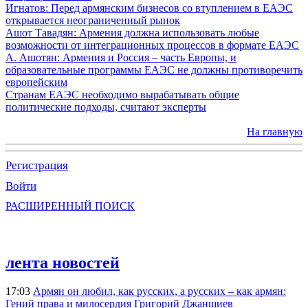
Игнатов: Перед армянским бизнесов со втуплением в ЕАЭС
открывается неограниченный рынок
Ашот Тавадян: Армения должна использовать любые
возможности от интеграционных процессов в формате ЕАЭС
А. Ашотян: Армения и Россия – часть Европы, и
образовательные программы ЕАЭС не должны противоречить
европейским
Странам ЕАЭС необходимо вырабатывать общие
политические подходы, считают эксперты
На главную
Регистрация
Войти
РАСШИРЕННЫЙ ПОИСК
лента новостей
17:03
Армян он любил, как русских, а русских – как армян:
Гений права и милосердия Григорий Джаншиев