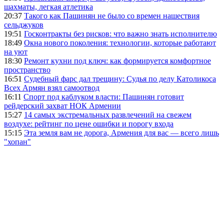
шахматы, легкая атлетика
20:37
Такого как Пашинян не было со времен нашествия
сельджуков
19:51
Госконтракты без рисков: что важно знать исполнителю
18:49
Окна нового поколения: технологии, которые работают
на уют
18:30
Ремонт кухни под ключ: как формируется комфортное
пространство
16:51
Судебный фарс дал трещину: Судья по делу Католикоса
Всех Армян взял самоотвод
16:11
Спорт под каблуком власти: Пашинян готовит
рейдерский захват НОК Армении
15:27
14 самых экстремальных развлечений на свежем
воздухе: рейтинг по цене ошибки и порогу входа
15:15
Эта земля вам не дорога, Армения для вас — всего лишь
"хопан"