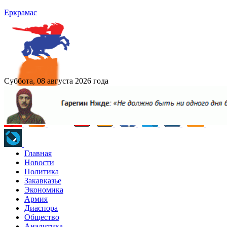
Еркрамас
Суббота, 08 августа 2026 года
Главная
Новости
Политика
Закавказье
Экономика
Армия
Диаспора
Общество
Аналитика