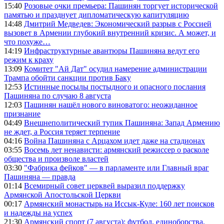
15:40
Розовые очки премьера: Пашинян торгует исторической
памятью и празднует дипломатическую капитуляцию
14:48
Дмитрий Медведев: Экономический разрыв с Россией
вызовет в Армении глубокий внутренний кризис. А может, и
что похуже…
14:19
Инфраструктурные авантюры Пашиняна ведут его
режим к краху
13:09
Комитет "Ай Дат" осудил намерение администрации
Трампа обойти санкции против Баку
12:53
Истинные посылы постыдного и опасного послания
Пашиняна по случаю 8 августа
12:03
Пашинян нашёл нового виноватого: неожиданное
признание
04:49
Внешнеполитический тупик Пашиняна: Запад Армению
не ждет, а Россия теряет терпение
04:16
Война Пашиняна с Арцахом идет даже на стадионах
03:55
Восемь лет ненависти: армянский режиссер о расколе
общества и произволе властей
03:30
"Фабрика фейков" — в парламенте или Главный враг
Пашиняна — правда
01:14
Всемирный совет церквей выразил поддержку
Армянской Апостольской Церкви
00:17
Армянский монастырь на Иссык-Куле: 160 лет поисков
и надежды на успех
21:30
Армянский спорт (7 августа): футбол, единоборства,