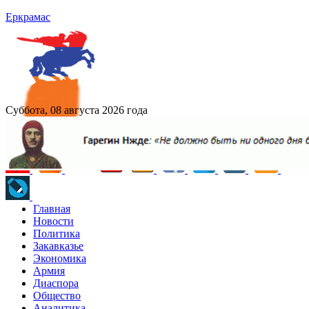
Еркрамас
Суббота, 08 августа 2026 года
Главная
Новости
Политика
Закавказье
Экономика
Армия
Диаспора
Общество
Аналитика