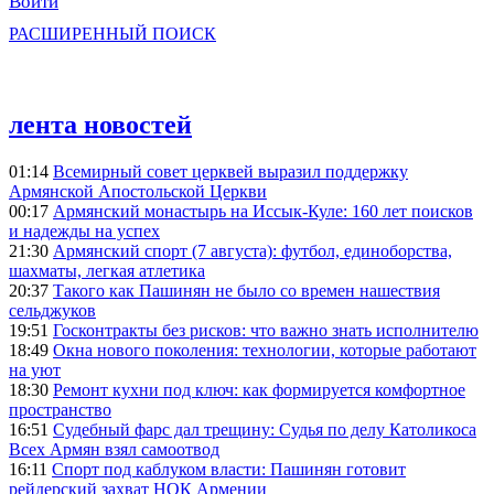
Войти
РАСШИРЕННЫЙ ПОИСК
лента новостей
01:14
Всемирный совет церквей выразил поддержку
Армянской Апостольской Церкви
00:17
Армянский монастырь на Иссык-Куле: 160 лет поисков
и надежды на успех
21:30
Армянский спорт (7 августа): футбол, единоборства,
шахматы, легкая атлетика
20:37
Такого как Пашинян не было со времен нашествия
сельджуков
19:51
Госконтракты без рисков: что важно знать исполнителю
18:49
Окна нового поколения: технологии, которые работают
на уют
18:30
Ремонт кухни под ключ: как формируется комфортное
пространство
16:51
Судебный фарс дал трещину: Судья по делу Католикоса
Всех Армян взял самоотвод
16:11
Спорт под каблуком власти: Пашинян готовит
рейдерский захват НОК Армении