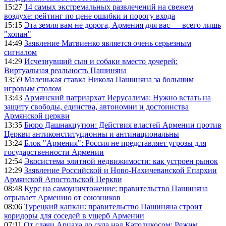
15:27
14 самых экстремальных развлечений на свежем
воздухе: рейтинг по цене ошибки и порогу входа
15:15
Эта земля вам не дорога, Армения для вас — всего лишь
"хопан"
14:49
Заявление Матвиенко является очень серьезным
сигналом
14:29
Исчезнувший сын и собаки вместо дочерей:
Виртуальная реальность Пашиняна
13:59
Маленькая ставка Никола Пашиняна за большим
игровым столом
13:43
Армянский патриархат Иерусалима: Нужно встать на
защиту свободы, единства, автономии и достоинства
Армянской церкви
13:35
Бюро Дашнакцутюн: Действия властей Армении против
Церкви антиконституционны и антинациональны
13:24
Блок "Армения": Россия не представляет угрозы для
государственности Армении
12:54
Экосистема элитной недвижимости: как устроен рынок
12:29
Заявление Российской и Ново-Нахичеванской Епархии
Армянской Апостольской Церкви
08:48
Курс на самоуничтожение: правительство Пашиняна
отрывает Армению от союзников
08:06
Турецкий капкан: правительство Пашиняна строит
коридоры для соседей в ущерб Армении
07:11
От сдачи Арцаха до суда над Католикосом: Режим