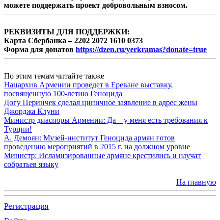
можете поддержать проект добровольным взносом.
РЕКВИЗИТЫ ДЛЯ ПОДДЕРЖКИ:
Карта Сбербанка – 2202 2072 1610 0373
Форма для донатов
https://dzen.ru/yerkramas?donate=true
По этим темам читайте также
Нацархив Армении проведет в Ереване выставку,
посвященную 100-летию Геноцида
Догу Перинчек сделал циничное заявление в адрес жены
Джорджа Клуни
Министр диаспоры Армении: Да – у меня есть требования к
Турции!
А. Демоян: Музей-институт Геноцида армян готов
проведению мероприятий в 2015 г. на должном уровне
Министр: Исламизированные армяне крестились и научат
собратьев языку
На главную
Регистрация