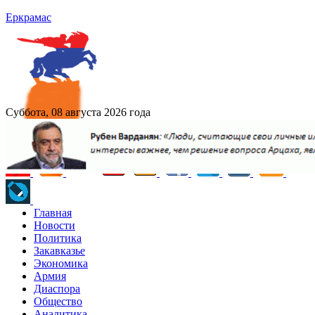
Еркрамас
Суббота, 08 августа 2026 года
Главная
Новости
Политика
Закавказье
Экономика
Армия
Диаспора
Общество
Аналитика