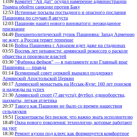
13:09
Комитет "Ай Дат" осудил намерение администрации
Трампа обойти санкции против Баку
12:53
Истинные посылы постыдного и опасного послания
Пашиняна по случаю 8 августа
12:03
Пашинян нашёл нового виноватого: неожиданное
признание
04:49
Внешнеполитический тупик Пашиняна: Запад Армению
не ждет, а Россия теряет терпение
04:16
Война Пашиняна с Арцахом идет даже на стадионах
03:55
Восемь лет ненависти: армянский режиссер о расколе
общества и произволе властей
03:30
"Фабрика фейков" — в парламенте или Главный враг
Пашиняна — правда
01:14
Всемирный совет церквей выразил поддержку
Армянской Апостольской Церкви
00:17
Армянский монастырь на Иссык-Куле: 160 лет поисков
и надежды на успех
21:30
Армянский спорт (7 августа): футбол, единоборства,
шахматы, легкая атлетика
20:37
Такого как Пашинян не было со времен нашествия
сельджуков
19:51
Госконтракты без рисков: что важно знать исполнителю
18:49
Окна нового поколения: технологии, которые работают
на уют
18:30
Ремонт кухни под ключ: как формируется комфортное