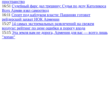
пространство
16:51
Судебный фарс дал трещину: Судья по делу Католикоса
Всех Армян взял самоотвод
16:11
Спорт под каблуком власти: Пашинян готовит
рейдерский захват НОК Армении
15:27
14 самых экстремальных развлечений на свежем
воздухе: рейтинг по цене ошибки и порогу входа
15:15
Эта земля вам не дорога, Армения для вас — всего лишь
"хопан"