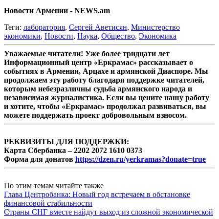
Новости Армении - NEWS.am
Теги:
лаборатория
,
Сергей Аветисян
,
Министерство
экономики
,
Новости
,
Наука
,
Общество
,
Экономика
Уважаемые читатели! Уже более тридцати лет
Информационный центр «Еркрамас» рассказывает о
событиях в Армении, Арцахе и армянской Диаспоре. Мы
продолжаем эту работу благодаря поддержке читателей,
которым небезразличны судьба армянского народа и
независимая журналистика. Если вы цените нашу работу
и хотите, чтобы «Еркрамас» продолжал развиваться, вы
можете поддержать проект добровольным взносом.
РЕКВИЗИТЫ ДЛЯ ПОДДЕРЖКИ:
Карта Сбербанка – 2202 2072 1610 0373
Форма для донатов
https://dzen.ru/yerkramas?donate=true
По этим темам читайте также
Глава Центробанка: Новый год встречаем в обстановке
финансовой стабильности
Страны СНГ вместе найдут выход из сложной экономической