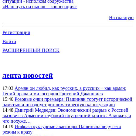
ситуации - исполком содружества
«Наш путь на рынок – кооперация»
На главную
Регистрация
Войти
РАСШИРЕННЫЙ ПОИСК
лента новостей
17:03
Армян он любил, как русских, а русских – как армян:
Гений права и милосердия Григорий Джаншиев
15:40
Розовые очки премьера: Пашинян торгует исторической
памятью и празднует дипломатическую капитуляцию
14:48
Дмитрий Медведев: Экономический разрыв с Россией
вызовет в Армении глубокий внутренний кризис. А может, и
что похуже…
14:19
Инфраструктурные авантюры Пашиняна ведут его
режим к краху