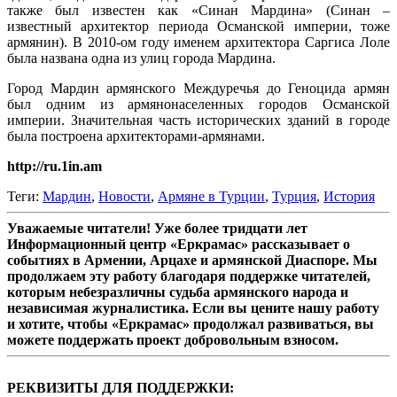
также был известен как «Синан Мардина» (Синан –
известный архитектор периода Османской империи, тоже
армянин). В 2010-ом году именем архитектора Саргиса Лоле
была названа одна из улиц города Мардина.
Город Мардин армянского Междуречья до Геноцида армян
был одним из армянонаселенных городов Османской
империи. Значительная часть исторических зданий в городе
была построена архитекторами-армянами.
http://ru.1in.am
Теги:
Мардин
,
Новости
,
Армяне в Турции
,
Турция
,
История
Уважаемые читатели! Уже более тридцати лет
Информационный центр «Еркрамас» рассказывает о
событиях в Армении, Арцахе и армянской Диаспоре. Мы
продолжаем эту работу благодаря поддержке читателей,
которым небезразличны судьба армянского народа и
независимая журналистика. Если вы цените нашу работу
и хотите, чтобы «Еркрамас» продолжал развиваться, вы
можете поддержать проект добровольным взносом.
РЕКВИЗИТЫ ДЛЯ ПОДДЕРЖКИ: