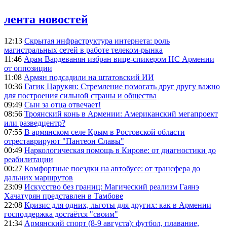
лента новостей
12:13
Скрытая инфраструктура интернета: роль
магистральных сетей в работе телеком-рынка
11:46
Арам Вардеванян избран вице-спикером НС Армении
от оппозиции
11:08
Армян подсадили на штатовский ИИ
10:36
Гагик Царукян: Стремление помогать друг другу важно
для построения сильной страны и общества
09:49
Сын за отца отвечает!
08:56
Троянский конь в Армении: Американский мегапроект
или разведцентр?
07:55
В армянском селе Крым в Ростовской области
отреставрируют "Пантеон Славы"
00:49
Наркологическая помощь в Кирове: от диагностики до
реабилитации
00:27
Комфортные поездки на автобусе: от трансфера до
дальних маршрутов
23:09
Искусство без границ: Магический реализм Гаянэ
Хачатурян представлен в Тамбове
22:08
Кризис для одних, льготы для других: как в Армении
господдержка достаётся "своим"
21:34
Армянский спорт (8-9 августа): футбол, плавание,