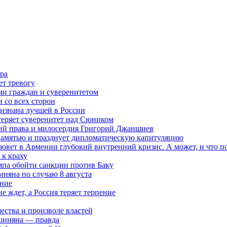
ра
ет тревогу
ми граждан и суверенитетом
 со всех сторон
ризнана лучшей в России
теряет суверенитет над Сюником
ений права и милосердия Григорий Джаншиев
 памятью и празднует дипломатическую капитуляцию
овет в Армении глубокий внутренний кризис. А может, и что 
к краху
мпа обойти санкции против Баку
няна по случаю 8 августа
ание
ждет, а Россия теряет терпение
ества и произволе властей
шиняна — правда