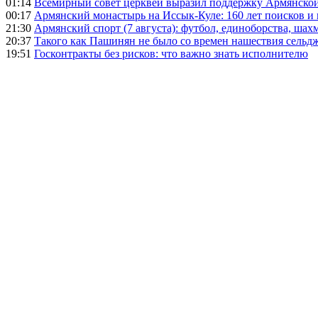
01:14
Всемирный совет церквей выразил поддержку Армянско
00:17
Армянский монастырь на Иссык-Куле: 160 лет поисков и
21:30
Армянский спорт (7 августа): футбол, единоборства, шахм
20:37
Такого как Пашинян не было со времен нашествия сельд
19:51
Госконтракты без рисков: что важно знать исполнителю