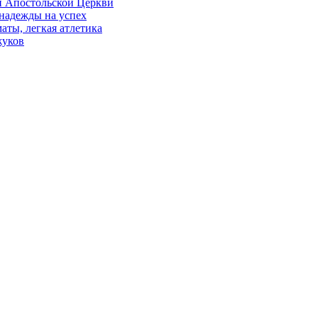
й Апостольской Церкви
 надежды на успех
аты, легкая атлетика
жуков