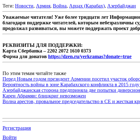
Теги:
Новости
,
Армия
,
Война
,
Арцах (Карабах)
,
Азербайджан
Уважаемые читатели! Уже более тридцати лет Информацион
благодаря поддержке читателей, которым небезразличны су
продолжал развиваться, вы можете поддержать проект доб
РЕКВИЗИТЫ ДЛЯ ПОДДЕРЖКИ:
Карта Сбербанка – 2202 2072 1610 0373
Форма для донатов
https://dzen.ru/yerkramas?donate=true
По этим темам читайте также
Перед Новым годом президент Армении посетил участок обор
Вероятность войны в зоне Карабахского конфликта в 2015 году
Азербайджанская сторона предприняла две попытки диверсио
Карен Абрамян: блицкриг невозможен
Волна арестов, провальное председательство в СЕ и жесткая кр
Регистрация
Войти