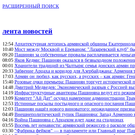
РАСШИРЕННЫЙ ПОИСК
лента новостей
12:54
Архитектурная летопись армянской общины Екатеринода
10:40
Мост между Москвой и Ереваном: "Лазаревский клуб" бь
09:20
Пашинян за собственные провалы расплачивается деньга
08:05
Яков Кедми: Пашинян оказался в безвыходном положении
00:01
Хранители традиций из Чалтыря: семья донских армян п
20:33
Забвение Арцаха и коридор для Азербайджана: Армения 
17:03
Армян он любил, как русских, а русских – как армян: Г
15:40
Розовые очки премьера: Пашинян торгует исторической
14:48
Дмитрий Медведев: Экономический разрыв с Россией выз
14:19
Инфраструктурные авантюры Пашиняна ведут его режим 
13:09
Комитет "Ай Дат" осудил намерение администрации Тра
12:53
Истинные посылы постыдного и опасного послания Паши
12:03
Пашинян нашёл нового виноватого: неожиданное призн
04:49
Внешнеполитический тупик Пашиняна: Запад Армению не 
04:16
Война Пашиняна с Арцахом идет даже на стадионах
03:55
Восемь лет ненависти: армянский режиссер о расколе общ
03:30
"Фабрика фейков" — в парламенте или Главный враг Па