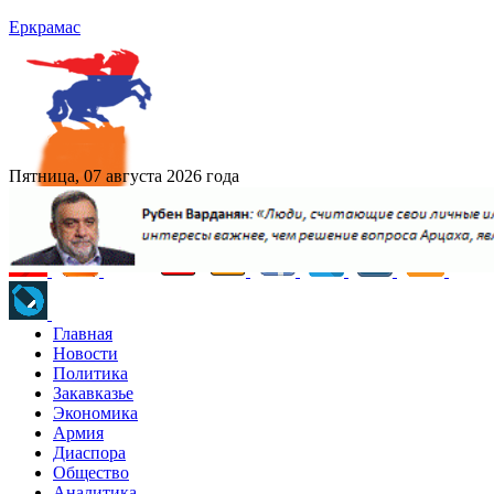
Еркрамас
Пятница, 07 августа 2026 года
Главная
Новости
Политика
Закавказье
Экономика
Армия
Диаспора
Общество
Аналитика