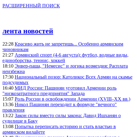
РАСШИРЕННЫЙ ПОИСК
лента новостей
22:28
Красиво жить не запретишь... Особенно армянским
чиновникам
21:27
Армянский спорт (4-6 августа): футбол, водные виды,
единоборства, теннис, хоккей
18:10
Энвер-паша, "Немесис" и логика возмездия: Расплата
неизбежна
17:30
Национальный позор: Католикос Всех Армян на скамье
подсудимых
16:40
МИД России: Пашинян уготовил Армении роль
"низкозатратного предприятия" Запада
15:07
Роль России в освобождении Армении (XVIII–XX вв.)
13:36
Никол Пашинян переходит к формуле "вечного"
правления
13:22
Закон силы вместо силы закона: Давид Ишханян о
судилище в Баку
13:08
Попытка переписать историю и стать властью в
армянском вилайете