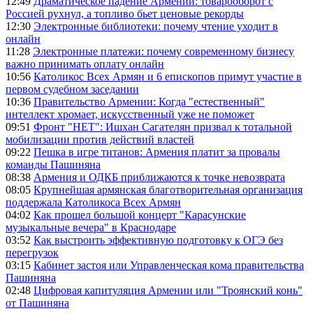
12:49
Драматическое падение Армении: товарооборот с
Россией рухнул, а топливо бьет ценовые рекорды
12:30
Электронные библиотеки: почему чтение уходит в
онлайн
11:28
Электронные платежи: почему современному бизнесу
важно принимать оплату онлайн
10:56
Католикос Всех Армян и 6 епископов примут участие в
первом судебном заседании
10:36
Правительство Армении: Когда "естественный"
интеллект хромает, искусственный уже не поможет
09:51
Фронт "НЕТ": Ишхан Сагателян призвал к тотальной
мобилизации против действий властей
09:22
Пешка в игре титанов: Армения платит за провалы
команды Пашиняна
08:38
Армения и ОДКБ приближаются к точке невозврата
08:05
Крупнейшая армянская благотворительная организация
поддержала Католикоса Всех Армян
04:02
Как прошел большой концерт "Карасунские
музыкальные вечера" в Краснодаре
03:52
Как выстроить эффективную подготовку к ОГЭ без
перегрузок
03:15
Кабинет застоя или Управленческая кома правительства
Пашиняна
02:48
Цифровая капитуляция Армении или "Троянский конь"
от Пашиняна