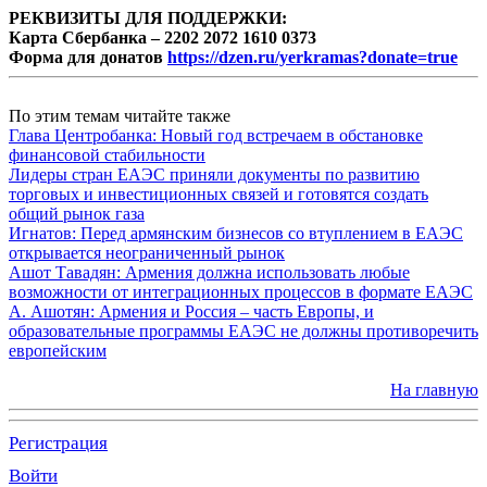
РЕКВИЗИТЫ ДЛЯ ПОДДЕРЖКИ:
Карта Сбербанка – 2202 2072 1610 0373
Форма для донатов
https://dzen.ru/yerkramas?donate=true
По этим темам читайте также
Глава Центробанка: Новый год встречаем в обстановке
финансовой стабильности
Лидеры стран ЕАЭС приняли документы по развитию
торговых и инвестиционных связей и готовятся создать
общий рынок газа
Игнатов: Перед армянским бизнесов со втуплением в ЕАЭС
открывается неограниченный рынок
Ашот Тавадян: Армения должна использовать любые
возможности от интеграционных процессов в формате ЕАЭС
А. Ашотян: Армения и Россия – часть Европы, и
образовательные программы ЕАЭС не должны противоречить
европейским
На главную
Регистрация
Войти