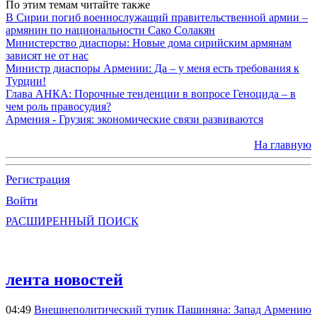
По этим темам читайте также
В Сирии погиб военнослужащий правительственной армии –
армянин по национальности Сако Солакян
Министерство диаспоры: Новые дома сирийским армянам
зависят не от нас
Министр диаспоры Армении: Да – у меня есть требования к
Турции!
Глава АНКА: Порочные тенденции в вопросе Геноцида – в
чем роль правосудия?
Армения - Грузия: экономические связи развиваются
На главную
Регистрация
Войти
РАСШИРЕННЫЙ ПОИСК
лента новостей
04:49
Внешнеполитический тупик Пашиняна: Запад Армению