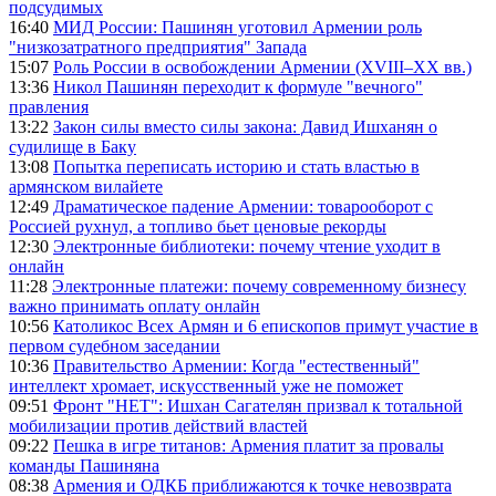
подсудимых
16:40
МИД России: Пашинян уготовил Армении роль
"низкозатратного предприятия" Запада
15:07
Роль России в освобождении Армении (XVIII–XX вв.)
13:36
Никол Пашинян переходит к формуле "вечного"
правления
13:22
Закон силы вместо силы закона: Давид Ишханян о
судилище в Баку
13:08
Попытка переписать историю и стать властью в
армянском вилайете
12:49
Драматическое падение Армении: товарооборот с
Россией рухнул, а топливо бьет ценовые рекорды
12:30
Электронные библиотеки: почему чтение уходит в
онлайн
11:28
Электронные платежи: почему современному бизнесу
важно принимать оплату онлайн
10:56
Католикос Всех Армян и 6 епископов примут участие в
первом судебном заседании
10:36
Правительство Армении: Когда "естественный"
интеллект хромает, искусственный уже не поможет
09:51
Фронт "НЕТ": Ишхан Сагателян призвал к тотальной
мобилизации против действий властей
09:22
Пешка в игре титанов: Армения платит за провалы
команды Пашиняна
08:38
Армения и ОДКБ приближаются к точке невозврата