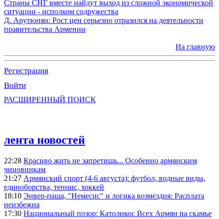
Страны СНГ вместе найдут выход из сложной экономической
ситуации - исполком содружества
Д. Арутюнян: Рост цен серьезно отразился на деятельности
правительства Армении
На главную
Регистрация
Войти
РАСШИРЕННЫЙ ПОИСК
лента новостей
22:28
Красиво жить не запретишь... Особенно армянским
чиновникам
21:27
Армянский спорт (4-6 августа): футбол, водные виды,
единоборства, теннис, хоккей
18:10
Энвер-паша, "Немесис" и логика возмездия: Расплата
неизбежна
17:30
Национальный позор: Католикос Всех Армян на скамье