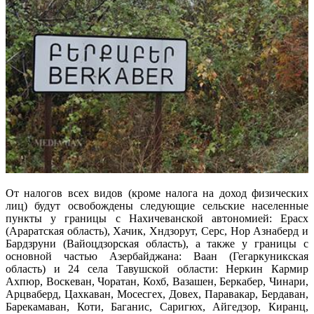
От налогов всех видов (кроме налога на доход физических
лиц) будут освобождены следующие сельские населенные
пункты у границы с Нахичеванской автономией: Ерасх
(Араратская область), Хачик, Хндзорут, Серс, Нор Азнаберд и
Бардзруни (Вайоцдзорская область), а также у границы с
основной частью Азербайджана: Ваан (Гегаркуникская
область) и 24 села Тавушской области: Неркин Кармир
Ахпюр, Воскеван, Чоратан, Кохб, Вазашен, Беркабер, Чинари,
Арцваберд, Цахкаван, Мосесгех, Довех, Паравакар, Бердаван,
Барекамаван, Коти, Баганис, Саригюх, Айгедзор, Киранц,