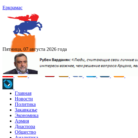
Еркрамас
Пятница, 07 августа 2026 года
Главная
Новости
Политика
Закавказье
Экономика
Армия
Диаспора
Общество
Аналитика