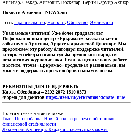
Айгепар, Севкар, Айгеовит, Воскепар, Верин Кармир Ахпюр.
Новости Армении - NEWS.am
Теги:
Правительство
,
Новости
,
Общество
,
Экономика
Уважаемые читатели! Уже более тридцати лет
Информационный центр «Еркрамас» рассказывает о
событиях в Армении, Арцахе и армянской Диаспоре. Мы
продолжаем эту работу благодаря поддержке читателей,
которым небезразличны судьба армянского народа и
независимая журналистика. Если вы цените нашу работу
и хотите, чтобы «Еркрамас» продолжал развиваться, вы
можете поддержать проект добровольным взносом.
РЕКВИЗИТЫ ДЛЯ ПОДДЕРЖКИ:
Карта Сбербанка – 2202 2072 1610 0373
Форма для донатов
https://dzen.ru/yerkramas?donate=true
По этим темам читайте также
Глава Центробанка: Новый год встречаем в обстановке
финансовой стабильности
Лаврентий Амшенци: Каждый спасается как может