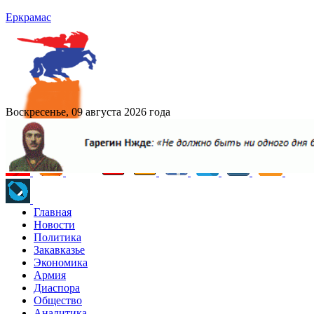
Еркрамас
Воскресенье, 09 августа 2026 года
Главная
Новости
Политика
Закавказье
Экономика
Армия
Диаспора
Общество
Аналитика