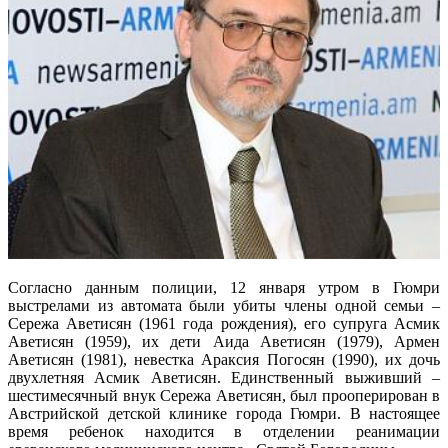
Согласно данным полиции, 12 января утром в Гюмри
выстрелами из автомата были убиты члены одной семьи –
Сережа Аветисян (1961 года рождения), его супруга Асмик
Аветисян (1959), их дети Аида Аветисян (1979), Армен
Аветисян (1981), невестка Араксия Погосян (1990), их дочь
двухлетняя Асмик Аветисян. Единственный выживший –
шестимесячный внук Сережа Аветисян, был прооперирован в
Австрийской детской клинике города Гюмри. В настоящее
время ребенок находится в отделении реанимации