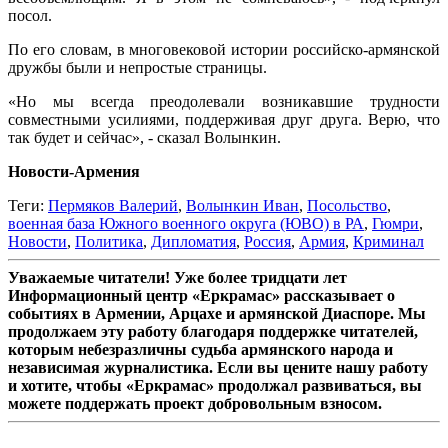
посол.
По его словам, в многовековой истории российско-армянской
дружбы были и непростые страницы.
«Но мы всегда преодолевали возникавшие трудности
совместными усилиями, поддерживая друг друга. Верю, что
так будет и сейчас», - сказал Волынкин.
Новости-Армения
Теги:
Пермяков Валерий
,
Волынкин Иван
,
Посольство
,
военная база Южного военного округа (ЮВО) в РА
,
Гюмри
,
Новости
,
Политика
,
Дипломатия
,
Россия
,
Армия
,
Криминал
Уважаемые читатели! Уже более тридцати лет
Информационный центр «Еркрамас» рассказывает о
событиях в Армении, Арцахе и армянской Диаспоре. Мы
продолжаем эту работу благодаря поддержке читателей,
которым небезразличны судьба армянского народа и
независимая журналистика. Если вы цените нашу работу
и хотите, чтобы «Еркрамас» продолжал развиваться, вы
можете поддержать проект добровольным взносом.