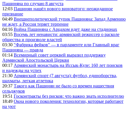
Пашиняна по случаю 8 августа
12:03
Пашинян нашёл нового виноватого: неожиданное
признание
04:49
Внешнеполитический тупик Пашиняна: Запад Армению
не ждет, а Россия теряет терпение
04:16
Война Пашиняна с Арцахом идет даже на стадионах
03:55
Восемь лет ненависти: армянский режиссер о расколе
общества и произволе властей
03:30
"Фабрика фейков" — в парламенте или Главный враг
Пашиняна — правда
01:14
Всемирный совет церквей выразил поддержку
Армянской Апостольской Церкви
00:17
Армянский монастырь на Иссык-Куле: 160 лет поисков
и надежды на успех
21:30
Армянский спорт (7 августа): футбол, единоборства,
шахматы, легкая атлетика
20:37
Такого как Пашинян не было со времен нашествия
сельджуков
19:51
Госконтракты без рисков: что важно знать исполнителю
18:49
Окна нового поколения: технологии, которые работают
на уют