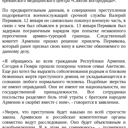
ереванского медицинского центра «Святой Богородицы».
По предварительным данным, в совершении преступления
подозревается военнослужащий срочной службы Валерий
Пермяков. 12 января он самовольно покинул военную часть, в
связи с чем был объявлен в розыск. 13 января Пермяков был
задержан пограничным нарядом при попытке незаконного
пересечения армяно-турецкой границы. Следственный
комитет Армении принял решение привлечь Пермякова,
который ранее признал свою вину в качестве обвиняемого по
данному делу.
«Я обращаюсь ко всем гражданам Республики Армения.
Сегодня в Гюмри прошли похороны членов семьи Аветисян.
Еще раз хотел бы выразить соболезнования родным и близким
безвинных жертв преступного деяния, не укладывающегося в
сознании любого нормального человека. Подобные зверства
не имеют оправданий. Они не имеют ни национальности, ни
государственной принадлежности. Все сотрудники
посольства разделяют боль этой утраты с братским народом
Армении и скорбят вместе с ним», - говорится в заявлении.
«Уверен, что преступник будет наказан по всей строгости
закона. Армянские и российские компетентные органы
совместно ведут расследование. Оно будет объективным и
всеобъемлющим. Я в этом не сомневаюсь», - подчеркнул