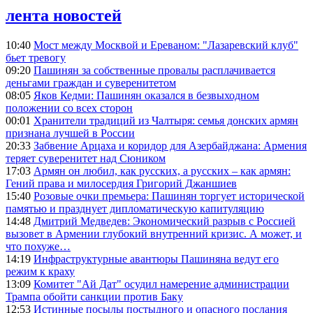
лента новостей
10:40
Мост между Москвой и Ереваном: "Лазаревский клуб"
бьет тревогу
09:20
Пашинян за собственные провалы расплачивается
деньгами граждан и суверенитетом
08:05
Яков Кедми: Пашинян оказался в безвыходном
положении со всех сторон
00:01
Хранители традиций из Чалтыря: семья донских армян
признана лучшей в России
20:33
Забвение Арцаха и коридор для Азербайджана: Армения
теряет суверенитет над Сюником
17:03
Армян он любил, как русских, а русских – как армян:
Гений права и милосердия Григорий Джаншиев
15:40
Розовые очки премьера: Пашинян торгует исторической
памятью и празднует дипломатическую капитуляцию
14:48
Дмитрий Медведев: Экономический разрыв с Россией
вызовет в Армении глубокий внутренний кризис. А может, и
что похуже…
14:19
Инфраструктурные авантюры Пашиняна ведут его
режим к краху
13:09
Комитет "Ай Дат" осудил намерение администрации
Трампа обойти санкции против Баку
12:53
Истинные посылы постыдного и опасного послания