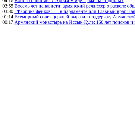
04:16
Война Пашиняна с Арцахом идет даже на стадионах
03:55
Восемь лет ненависти: армянский режиссер о расколе общ
03:30
"Фабрика фейков" — в парламенте или Главный враг Па
01:14
Всемирный совет церквей выразил поддержку Армянско
00:17
Армянский монастырь на Иссык-Куле: 160 лет поисков и