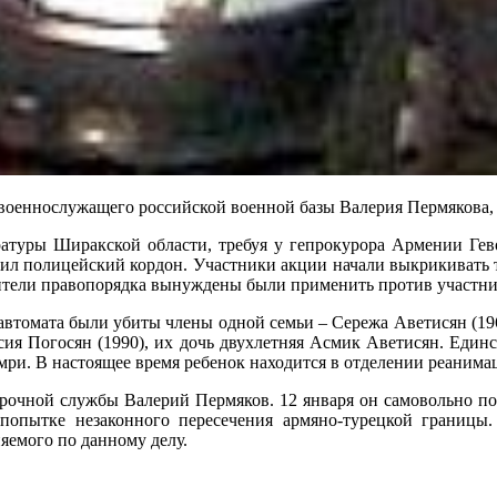
военнослужащего российской военной базы Валерия Пермякова, 
атуры Ширакской области, требуя у гепрокурора Армении Гево
етил полицейский кордон. Участники акции начали выкрикивать т
вители правопорядка вынуждены были применить против участни
втомата были убиты члены одной семьи – Сережа Аветисян (1961
аксия Погосян (1990), их дочь двухлетняя Асмик Аветисян. Ед
мри. В настоящее время ребенок находится в отделении реанима
очной службы Валерий Пермяков. 12 января он самовольно поки
попытке незаконного пересечения армяно-турецкой границы
няемого по данному делу.