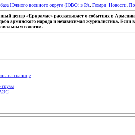
 база Южного военного округа (ЮВО) в РА
,
Гюмри
,
Новости
,
По
ный центр «Еркрамас» рассказывает о событиях в Армении,
дьба армянского народа и независимая журналистика. Если в
ровольным взносом.
оны на границе
е грузы
ЕАЭС