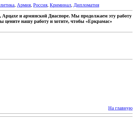
литика
,
Армия
,
Россия
,
Криминал
,
Дипломатия
 Арцахе и армянской Диаспоре. Мы продолжаем эту работу
ы цените нашу работу и хотите, чтобы «Еркрамас»
На главную