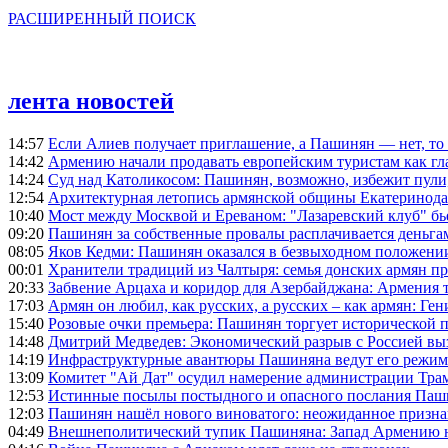
РАСШИРЕННЫЙ ПОИСК
лента новостей
14:57
Если Алиев получает приглашение, а Пашинян — нет, то 
14:42
Армению начали продавать европейским туристам как гл
14:24
Суд над Католикосом: Пашинян, возможно, избежит пули,
12:54
Архитектурная летопись армянской общины Екатеринода
10:40
Мост между Москвой и Ереваном: "Лазаревский клуб" бь
09:20
Пашинян за собственные провалы расплачивается деньга
08:05
Яков Кедми: Пашинян оказался в безвыходном положении
00:01
Хранители традиций из Чалтыря: семья донских армян п
20:33
Забвение Арцаха и коридор для Азербайджана: Армения 
17:03
Армян он любил, как русских, а русских – как армян: Г
15:40
Розовые очки премьера: Пашинян торгует исторической
14:48
Дмитрий Медведев: Экономический разрыв с Россией выз
14:19
Инфраструктурные авантюры Пашиняна ведут его режим 
13:09
Комитет "Ай Дат" осудил намерение администрации Тра
12:53
Истинные посылы постыдного и опасного послания Паши
12:03
Пашинян нашёл нового виноватого: неожиданное призн
04:49
Внешнеполитический тупик Пашиняна: Запад Армению не 