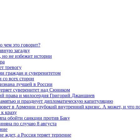
о чем это говорит?
авную загадку
 но не избежит истории
ра
ет тревогу
ми граждан и суверенитетом
 со всех сторон
ризнана лучшей в России
теряет суверенитет над Сюником
ений права и милосердия Григорий Джаншиев
 памятью и празднует дипломатическую капитуляцию
овет в Армении глубокий внутренний кризис. А может, и что 
к краху
мпа обойти санкции против Баку
няна по случаю 8 августа
ание
ждет, а Россия теряет терпение