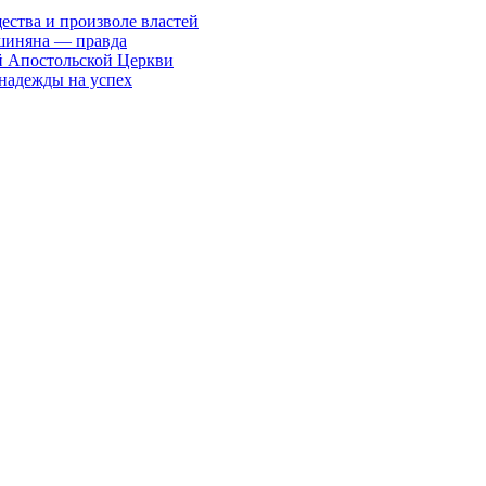
ества и произволе властей
шиняна — правда
й Апостольской Церкви
 надежды на успех