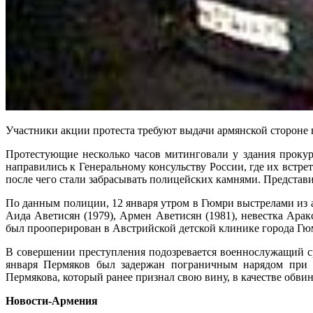
Участники акции протеста требуют выдачи армянской стороне 
Протестующие несколько часов митинговали у здания прокур
направились к Генеральному консульству России, где их встр
после чего стали забрасывать полицейских камнями. Предста
По данным полиции, 12 января утром в Гюмри выстрелами из а
Аида Аветисян (1979), Армен Аветисян (1981), невестка Ар
был прооперирован в Австрийской детской клинике города Гю
В совершении преступления подозревается военнослужащий ср
января Пермяков был задержан пограничным нарядом при 
Пермякова, который ранее признал свою вину, в качестве обви
Новости-Армения