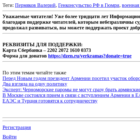
Теги:
Пермяков Валерий
,
Генконсульство РФ в Гюмри
,
военная
Уважаемые читатели! Уже более тридцати лет Информацион
благодаря поддержке читателей, которым небезразличны су
продолжал развиваться, вы можете поддержать проект доб
РЕКВИЗИТЫ ДЛЯ ПОДДЕРЖКИ:
Карта Сбербанка – 2202 2072 1610 0373
Форма для донатов
https://dzen.ru/yerkramas?donate=true
По этим темам читайте также
Перед Новым годом президент Армении посетил участок обор
Два взгляда на одну политику
Эксперт: Черноморские паромы не могут сразу брать армянски
В Москве состоялся прием в связи с вступлением Армении в 
ЕАЭС и Турция готовятся к сотрудничеству
Регистрация
Войти