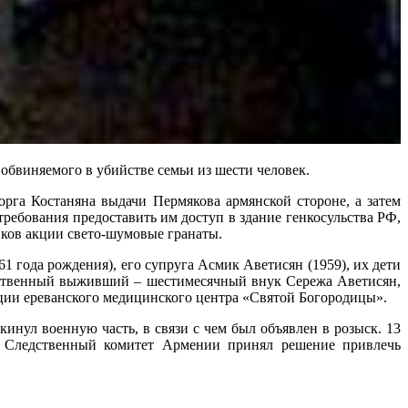
обвиняемого в убийстве семьи из шести человек.
рга Костаняна выдачи Пермякова армянской стороне, а затем
ребования предоставить им доступ в здание генкосульства РФ,
ков акции свето-шумовые гранаты.
 года рождения), его супруга Асмик Аветисян (1959), их дети
инственный выживший – шестимесячный внук Сережа Аветисян,
ции ереванского медицинского центра «Святой Богородицы».
нул военную часть, в связи с чем был объявлен в розыск. 13
. Следственный комитет Армении принял решение привлечь