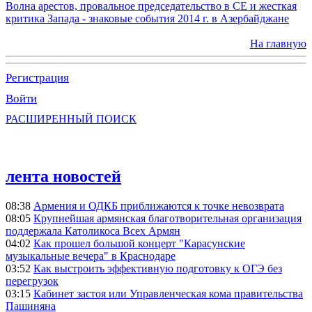
Волна арестов, провальное председательство в СЕ и жесткая
критика Запада - знаковые события 2014 г. в Азербайджане
На главную
Регистрация
Войти
РАСШИРЕННЫЙ ПОИСК
лента новостей
08:38
Армения и ОДКБ приближаются к точке невозврата
08:05
Крупнейшая армянская благотворительная организация
поддержала Католикоса Всех Армян
04:02
Как прошел большой концерт "Карасунские
музыкальные вечера" в Краснодаре
03:52
Как выстроить эффективную подготовку к ОГЭ без
перегрузок
03:15
Кабинет застоя или Управленческая кома правительства
Пашиняна