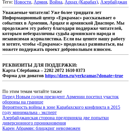
Теги:
Новости
,
Армия
,
Война
,
Арцах (Карабах)
,
Азербайджан
Уважаемые читатели! Уже более тридцати лет
Информационный центр «Еркрамас» рассказывает о
событиях в Армении, Арцахе и армянской Диаспоре. Мы
продолжаем эту работу благодаря поддержке читателей,
которым небезразличны судьба армянского народа и
независимая журналистика. Если вы цените нашу работу
и хотите, чтобы «Еркрамас» продолжал развиваться, вы
можете поддержать проект добровольным взносом.
РЕКВИЗИТЫ ДЛЯ ПОДДЕРЖКИ:
Карта Сбербанка – 2202 2072 1610 0373
Форма для донатов
https://dzen.ru/yerkramas?donate=true
По этим темам читайте также
Перед Новым годом президент Армении посетил участок
обороны на границе
Вероятность войны в зоне Карабахского конфликта в 2015
году минимальна - эксперт
Азербайджанская сторона предприняла две попытки
диверсионного проникновения
Карен Абрамян: блицкриг невозможен