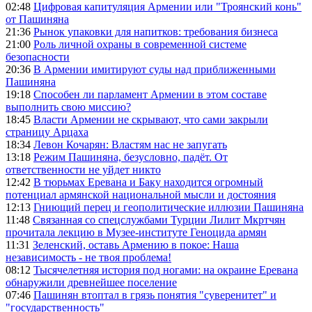
02:48
Цифровая капитуляция Армении или "Троянский конь"
от Пашиняна
21:36
Рынок упаковки для напитков: требования бизнеса
21:00
Роль личной охраны в современной системе
безопасности
20:36
В Армении имитируют суды над приближенными
Пашиняна
19:18
Способен ли парламент Армении в этом составе
выполнить свою миссию?
18:45
Власти Армении не скрывают, что сами закрыли
страницу Арцаха
18:34
Левон Кочарян: Властям нас не запугать
13:18
Режим Пашиняна, безусловно, падёт. От
ответственности не уйдет никто
12:42
В тюрьмах Еревана и Баку находится огромный
потенциал армянской национальной мысли и достояния
12:13
Гниющий перец и геополитические иллюзии Пашиняна
11:48
Связанная со спецслужбами Турции Лилит Мкртчян
прочитала лекцию в Музее-институте Геноцида армян
11:31
Зеленский, оставь Армению в покое: Наша
независимость - не твоя проблема!
08:12
Тысячелетняя история под ногами: на окраине Еревана
обнаружили древнейшее поселение
07:46
Пашинян втоптал в грязь понятия "суверенитет" и
"государственность"