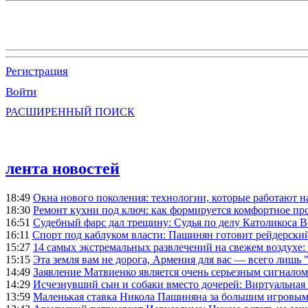
Регистрация
Войти
РАСШИРЕННЫЙ ПОИСК
лента новостей
18:49
Окна нового поколения: технологии, которые работают н
18:30
Ремонт кухни под ключ: как формируется комфортное пр
16:51
Судебный фарс дал трещину: Судья по делу Католикоса В
16:11
Спорт под каблуком власти: Пашинян готовит рейдерск
15:27
14 самых экстремальных развлечений на свежем воздухе:
15:15
Эта земля вам не дорога, Армения для вас — всего лишь 
14:49
Заявление Матвиенко является очень серьезным сигналом
14:29
Исчезнувший сын и собаки вместо дочерей: Виртуальная
13:59
Маленькая ставка Никола Пашиняна за большим игровым