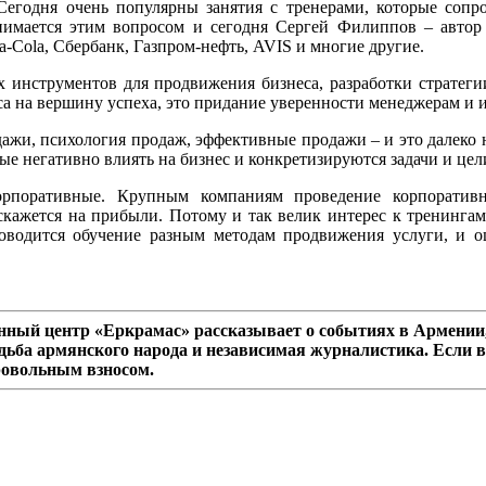
Сегодня очень популярны занятия с тренерами, которые сопр
нимается этим вопросом и сегодня Сергей Филиппов – автор б
-Cola, Сбербанк, Газпром-нефть, AVIS и многие другие.
 инструментов для продвижения бизнеса, разработки стратеги
са на вершину успеха, это придание уверенности менеджерам и 
ажи, психология продаж, эффективные продажи – и это далеко
ые негативно влиять на бизнес и конкретизируются задачи и цел
орпоративные. Крупным компаниям проведение корпоратив
скажется на прибыли. Потому и так велик интерес к тренинга
проводится обучение разным методам продвижения услуги, и
ный центр «Еркрамас» рассказывает о событиях в Армении,
дьба армянского народа и независимая журналистика. Если в
ровольным взносом.