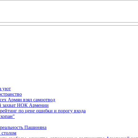
а уют
остранство
сех Армян взял самоотвод
ий захват НОК Армении
 рейтинг по цене ошибки и порогу входа
"хопан"
 реальность Пашиняна
 столом