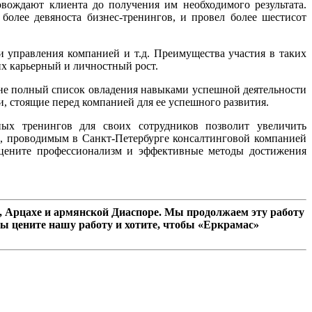
овождают клиента до получения им необходимого результата.
олее девяноста бизнес-тренингов, и провел более шестисот
и управления компанией и т.д. Преимущества участия в таких
их карьерный и личностный рост.
 не полный список овладения навыками успешной деятельности
и, стоящие перед компанией для ее успешного развития.
ных тренингов для своих сотрудников позволит увеличить
м, проводимым в Санкт-Петербурге консалтинговой компанией
 оцените профессионализм и эффективные методы достижения
 Арцахе и армянской Диаспоре. Мы продолжаем эту работу
ы цените нашу работу и хотите, чтобы «Еркрамас»