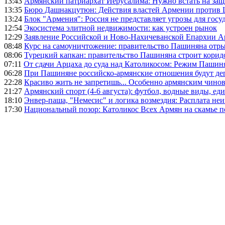
13:43
Армянский патриархат Иерусалима: Нужно встать на защ
13:35
Бюро Дашнакцутюн: Действия властей Армении против 
13:24
Блок "Армения": Россия не представляет угрозы для гос
12:54
Экосистема элитной недвижимости: как устроен рынок
12:29
Заявление Российской и Ново-Нахичеванской Епархии 
08:48
Курс на самоуничтожение: правительство Пашиняна отр
08:06
Турецкий капкан: правительство Пашиняна строит корид
07:11
От сдачи Арцаха до суда над Католикосом: Режим Пашин
06:28
При Пашиняне российско-армянские отношения будут де
22:28
Красиво жить не запретишь... Особенно армянским чино
21:27
Армянский спорт (4-6 августа): футбол, водные виды, еди
18:10
Энвер-паша, "Немесис" и логика возмездия: Расплата не
17:30
Национальный позор: Католикос Всех Армян на скамье 