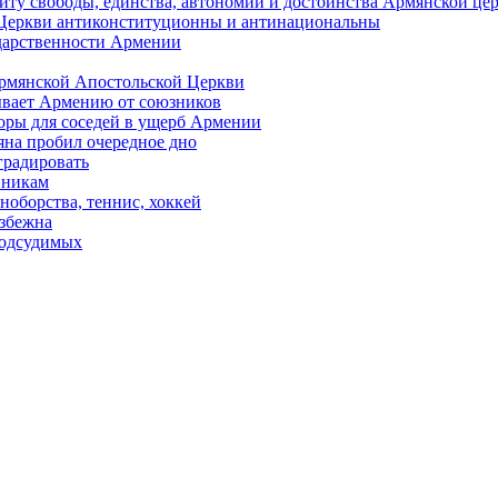
иту свободы, единства, автономии и достоинства Армянской це
Церкви антиконституционны и антинациональны
ударственности Армении
Армянской Апостольской Церкви
ывает Армению от союзников
оры для соседей в ущерб Армении
яна пробил очередное дно
градировать
вникам
ноборства, теннис, хоккей
избежна
подсудимых