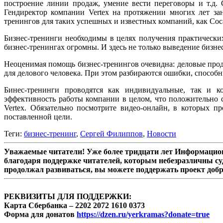
построение линии продаж, умение вести переговоры и т.д. 
Гендиректор компании Vertex на протяжении многих лет за
тренингов для таких успешных и известных компаний, как Coca
Бизнес-тренинги необходимы в целях получения практических
бизнес-тренингах огромны. И здесь не только выведение бизне
Неоценимая помощь бизнес-тренингов очевидна: деловые прод
для делового человека. При этом разбираются ошибки, способн
Бинес-тренинги проводятся как индивидуальные, так и к
эффективность работы компании в целом, что положительно 
Vertex. Обязательно посмотрите видео-онлайн, в которых 
поставленной цели.
Теги:
бизнес-тренинг
,
Сергей Филиппов
,
Новости
Уважаемые читатели! Уже более тридцати лет Информацион
благодаря поддержке читателей, которым небезразличны су
продолжал развиваться, вы можете поддержать проект доб
РЕКВИЗИТЫ ДЛЯ ПОДДЕРЖКИ:
Карта Сбербанка – 2202 2072 1610 0373
Форма для донатов
https://dzen.ru/yerkramas?donate=true