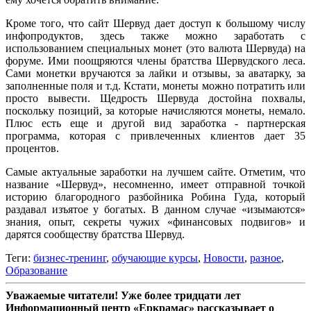
Кроме того, что сайт Шервуд дает доступ к большому числу
инфопродуктов, здесь также можно заработать с
использованием специальных монет (это валюта Шервуда) на
форуме. Ими поощряются члены братства Шервудского леса.
Сами монетки вручаются за лайки и отзывы, за аватарку, за
заполненные поля и т.д. Кстати, монеты можно потратить или
просто вывести. Щедрость Шервуда достойна похвалы,
поскольку позиций, за которые начисляются монеты, немало.
Плюс есть еще и другой вид заработка - партнерская
программа, которая с привлеченных клиентов дает 35
процентов.
Самые актуальные заработки на лучшем сайте. Отметим, что
название «Шервуд», несомненно, имеет отправной точкой
историю благородного разбойника Робина Гуда, который
раздавал изъятое у богатых. В данном случае «изымаются»
знания, опыт, секреты чужих «финансовых подвигов» и
дарятся сообществу братства Шервуд.
Теги:
бизнес-тренинг
,
обучающие курсы
,
Новости
,
разное
,
Образование
Уважаемые читатели! Уже более тридцати лет
Информационный центр «Еркрамас» рассказывает о