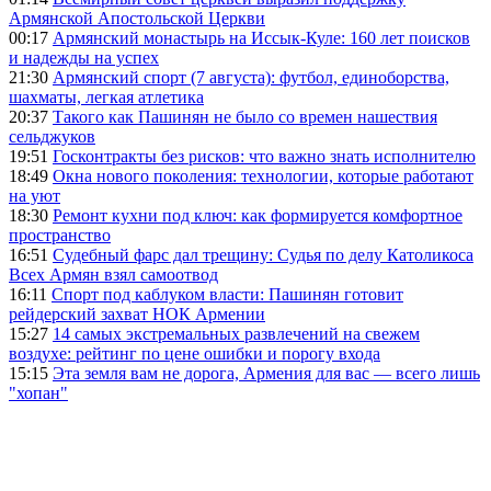
Армянской Апостольской Церкви
00:17
Армянский монастырь на Иссык-Куле: 160 лет поисков
и надежды на успех
21:30
Армянский спорт (7 августа): футбол, единоборства,
шахматы, легкая атлетика
20:37
Такого как Пашинян не было со времен нашествия
сельджуков
19:51
Госконтракты без рисков: что важно знать исполнителю
18:49
Окна нового поколения: технологии, которые работают
на уют
18:30
Ремонт кухни под ключ: как формируется комфортное
пространство
16:51
Судебный фарс дал трещину: Судья по делу Католикоса
Всех Армян взял самоотвод
16:11
Спорт под каблуком власти: Пашинян готовит
рейдерский захват НОК Армении
15:27
14 самых экстремальных развлечений на свежем
воздухе: рейтинг по цене ошибки и порогу входа
15:15
Эта земля вам не дорога, Армения для вас — всего лишь
"хопан"