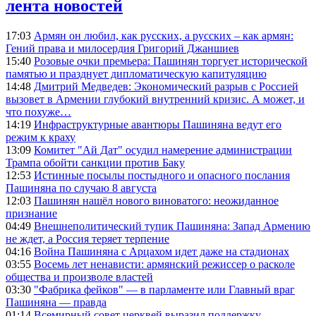
лента новостей
17:03
Армян он любил, как русских, а русских – как армян:
Гений права и милосердия Григорий Джаншиев
15:40
Розовые очки премьера: Пашинян торгует исторической
памятью и празднует дипломатическую капитуляцию
14:48
Дмитрий Медведев: Экономический разрыв с Россией
вызовет в Армении глубокий внутренний кризис. А может, и
что похуже…
14:19
Инфраструктурные авантюры Пашиняна ведут его
режим к краху
13:09
Комитет "Ай Дат" осудил намерение администрации
Трампа обойти санкции против Баку
12:53
Истинные посылы постыдного и опасного послания
Пашиняна по случаю 8 августа
12:03
Пашинян нашёл нового виноватого: неожиданное
признание
04:49
Внешнеполитический тупик Пашиняна: Запад Армению
не ждет, а Россия теряет терпение
04:16
Война Пашиняна с Арцахом идет даже на стадионах
03:55
Восемь лет ненависти: армянский режиссер о расколе
общества и произволе властей
03:30
"Фабрика фейков" — в парламенте или Главный враг
Пашиняна — правда
01:14
Всемирный совет церквей выразил поддержку