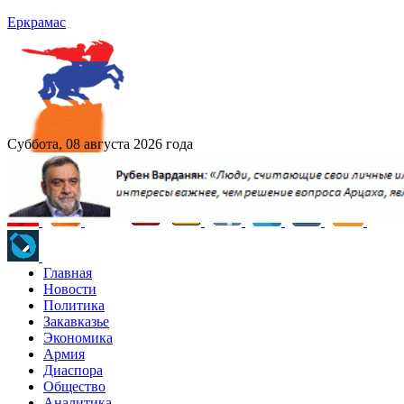
Еркрамас
Суббота, 08 августа 2026 года
Главная
Новости
Политика
Закавказье
Экономика
Армия
Диаспора
Общество
Аналитика