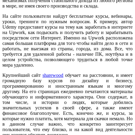
механизмах получения стабильного дохода из любого региона
в мире, не имея своего производства и склада.
На сайте пользователи найдут бесплатные курсы, вебинары,
уроки, тренинги по нужным вопросам. К примеру, автор
Udemy предоставит курсы на тему как заработать в интернете
на Upwork, как подыскать и получить работу и зарабатывать
посредством сети Интернет. Именно на Upwork расположена
самая большая платформа для того чтобы найти дело в сети и
работать, не выезжая из страны, города, из дома. Все, что
требуется для удаленной работы - наличие ПК, ноутбука и в
целом устройства, позволяющего трудиться в любой точке
мира удаленно.
Крупнейший сайт
sharewood
обучает на расстоянии, и имеет
громадную базу курсов по дизайну и бизнесу,
программированию и иностранным языкам и многому
другому. На его страницах ежедневно печатаются материалы
обучающего и информативного характера. Они содержат, в
том числе, и истории о людях, которые добились
значительных успехов в своей сфере, а также имеют
финансовое благополучие. Есть, конечно же, и курсы, за
которые нужно платить, хотя материала для скачки немало. Но
в данном случае важно, что конкретно заинтересует
пользователя, что ему близко, и на какой вид деятельности
ему хочется обратить внимание.