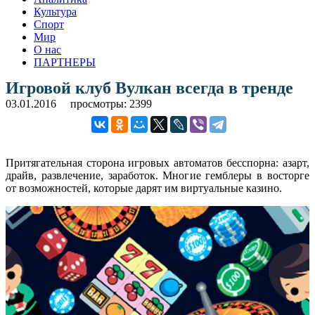
Культура
Спорт
Мир
О нас
ПАРТНЕРЫ
Игровой клуб Вулкан всегда в тренде
03.01.2016
просмотры: 2399
Притягательная сторона игровых автоматов бесспорна: азарт,
драйв, развлечение, заработок. Многие гемблеры в восторге
от возможностей, которые дарят им виртуальные казино.