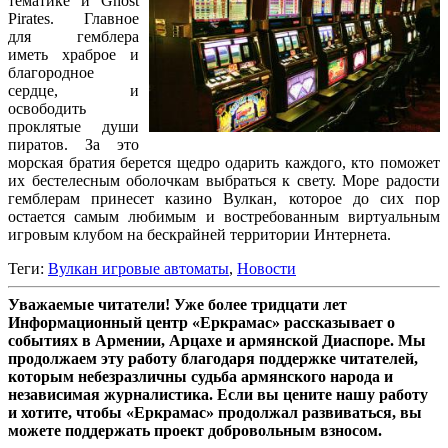
тематике и Ghost
Pirates. Главное
для гемблера
иметь храброе и
благородное
сердце, и
освободить
проклятые души
пиратов. За это
морская братия берется щедро одарить каждого, кто поможет
их бестелесным оболочкам выбраться к свету. Море радости
гемблерам принесет казино Вулкан, которое до сих пор
остается самым любимым и востребованным виртуальным
игровым клубом на бескрайней территории Интернета.
Теги:
Вулкан игровые автоматы
,
Новости
Уважаемые читатели! Уже более тридцати лет
Информационный центр «Еркрамас» рассказывает о
событиях в Армении, Арцахе и армянской Диаспоре. Мы
продолжаем эту работу благодаря поддержке читателей,
которым небезразличны судьба армянского народа и
независимая журналистика. Если вы цените нашу работу
и хотите, чтобы «Еркрамас» продолжал развиваться, вы
можете поддержать проект добровольным взносом.