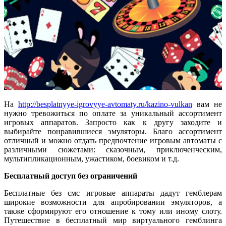
На
http://besplatnyye-igrovyye-avtomaty.ru/kazino-vulkan
вам не
нужно тревожиться по оплате за уникальный ассортимент
игровых аппаратов. Запросто как к другу заходите и
выбирайте понравившиеся эмуляторы. Благо ассортимент
отличный и можно отдать предпочтение игровым автоматы с
различными сюжетами: сказочным, приключенческим,
мультипликационным, ужастиком, боевиком и т.д.
Бесплатный доступ без ограничений
Бесплатные без смс игровые аппараты дадут гемблерам
широкие возможности для апробировании эмуляторов, а
также сформируют его отношение к тому или иному слоту.
Путешествие в бесплатный мир виртуального гемблинга