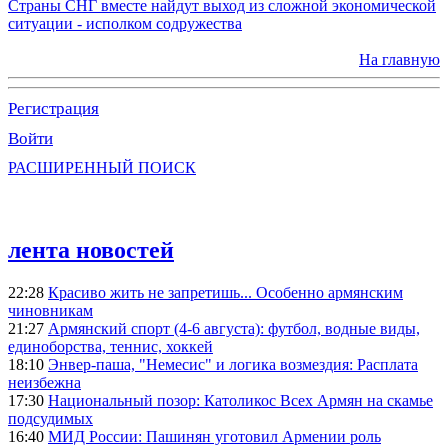
Страны СНГ вместе найдут выход из сложной экономической
ситуации - исполком содружества
На главную
Регистрация
Войти
РАСШИРЕННЫЙ ПОИСК
лента новостей
22:28
Красиво жить не запретишь... Особенно армянским
чиновникам
21:27
Армянский спорт (4-6 августа): футбол, водные виды,
единоборства, теннис, хоккей
18:10
Энвер-паша, "Немесис" и логика возмездия: Расплата
неизбежна
17:30
Национальный позор: Католикос Всех Армян на скамье
подсудимых
16:40
МИД России: Пашинян уготовил Армении роль