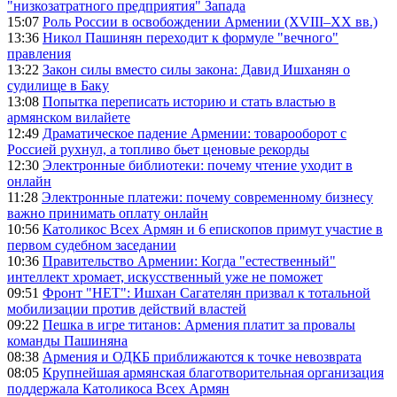
"низкозатратного предприятия" Запада
15:07
Роль России в освобождении Армении (XVIII–XX вв.)
13:36
Никол Пашинян переходит к формуле "вечного"
правления
13:22
Закон силы вместо силы закона: Давид Ишханян о
судилище в Баку
13:08
Попытка переписать историю и стать властью в
армянском вилайете
12:49
Драматическое падение Армении: товарооборот с
Россией рухнул, а топливо бьет ценовые рекорды
12:30
Электронные библиотеки: почему чтение уходит в
онлайн
11:28
Электронные платежи: почему современному бизнесу
важно принимать оплату онлайн
10:56
Католикос Всех Армян и 6 епископов примут участие в
первом судебном заседании
10:36
Правительство Армении: Когда "естественный"
интеллект хромает, искусственный уже не поможет
09:51
Фронт "НЕТ": Ишхан Сагателян призвал к тотальной
мобилизации против действий властей
09:22
Пешка в игре титанов: Армения платит за провалы
команды Пашиняна
08:38
Армения и ОДКБ приближаются к точке невозврата
08:05
Крупнейшая армянская благотворительная организация
поддержала Католикоса Всех Армян