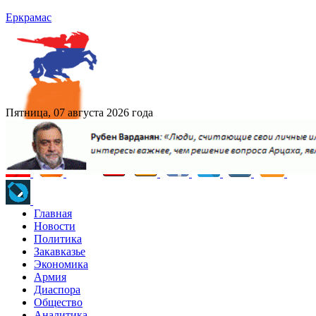
Еркрамас
Пятница, 07 августа 2026 года
Главная
Новости
Политика
Закавказье
Экономика
Армия
Диаспора
Общество
Аналитика