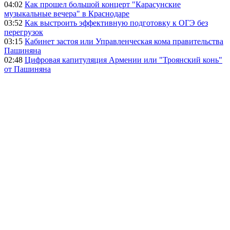
04:02
Как прошел большой концерт "Карасунские
музыкальные вечера" в Краснодаре
03:52
Как выстроить эффективную подготовку к ОГЭ без
перегрузок
03:15
Кабинет застоя или Управленческая кома правительства
Пашиняна
02:48
Цифровая капитуляция Армении или "Троянский конь"
от Пашиняна