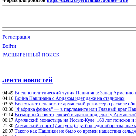
Форма для донатов
https://dzen.ru/yerkramas?donate=true
Регистрация
Войти
РАСШИРЕННЫЙ ПОИСК
лента новостей
04:49
Внешнеполитический тупик Пашиняна: Запад Армению не 
04:16
Война Пашиняна с Арцахом идет даже на стадионах
03:55
Восемь лет ненависти: армянский режиссер о расколе общ
03:30
"Фабрика фейков" — в парламенте или Главный враг Па
01:14
Всемирный совет церквей выразил поддержку Армянско
00:17
Армянский монастырь на Иссык-Куле: 160 лет поисков и
21:30
Армянский спорт (7 августа): футбол, единоборства, шахм
20:37
Такого как Пашинян не было со времен нашествия сельд