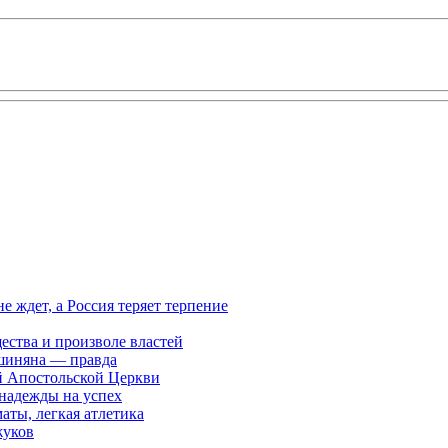
ждет, а Россия теряет терпение
ества и произволе властей
шиняна — правда
й Апостольской Церкви
 надежды на успех
аты, легкая атлетика
жуков