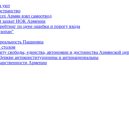
а уют
остранство
сех Армян взял самоотвод
ий захват НОК Армении
 рейтинг по цене ошибки и порогу входа
"хопан"
 реальность Пашиняна
 столом
иту свободы, единства, автономии и достоинства Армянской це
Церкви антиконституционны и антинациональны
ударственности Армении