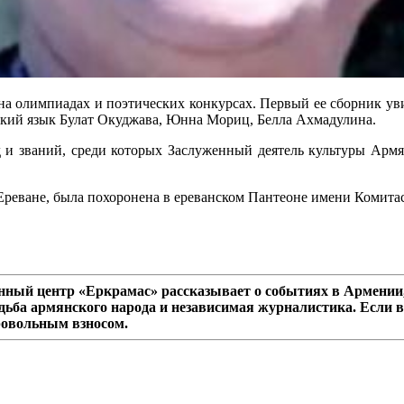
олимпиадах и поэтических конкурсах. Первый ее сборник увиде
сский язык Булат Окуджава, Юнна Мориц, Белла Ахмадулина.
 и званий, среди которых Заслуженный деятель культуры Арм
Ереване, была похоронена в ереванском Пантеоне имени Комитас
ный центр «Еркрамас» рассказывает о событиях в Армении,
дьба армянского народа и независимая журналистика. Если в
ровольным взносом.