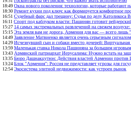
19:51
Госконтракты без рисков: что важно знать исполнителю
18:49
Окна нового поколения: технологии, которые работают н
18:30
Ремонт кухни под ключ: как формируется комфортное пр
16:51
Судебный фарс дал трещину: Судья по делу Католикоса В
16:11
Спорт под каблуком власти: Пашинян готовит рейдерск
15:27
14 самых экстремальных развлечений на свежем воздухе:
15:15
Эта земля вам не дорога, Армения для вас — всего лишь 
14:49
Заявление Матвиенко является очень серьезным сигналом
14:29
Исчезнувший сын и собаки вместо дочерей: Виртуальная
13:59
Маленькая ставка Никола Пашиняна за большим игровым
13:43
Армянский патриархат Иерусалима: Нужно встать на защ
13:35
Бюро Дашнакцутюн: Действия властей Армении против 
13:24
Блок "Армения": Россия не представляет угрозы для гос
12:54
Экосистема элитной недвижимости: как устроен рынок