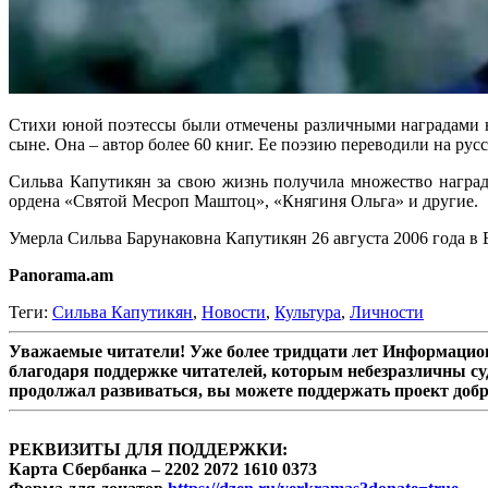
Стихи юной поэтессы были отмечены различными наградами на 
сыне. Она – автор более 60 книг. Ее поэзию переводили на ру
Сильва Капутикян за свою жизнь получила множество наград
ордена «Святой Месроп Маштоц», «Княгиня Ольга» и другие.
Умерла Сильва Барунаковна Капутикян 26 августа 2006 года в 
Panorama.am
Теги:
Сильва Капутикян
,
Новости
,
Культура
,
Личности
Уважаемые читатели! Уже более тридцати лет Информацион
благодаря поддержке читателей, которым небезразличны су
продолжал развиваться, вы можете поддержать проект доб
РЕКВИЗИТЫ ДЛЯ ПОДДЕРЖКИ:
Карта Сбербанка – 2202 2072 1610 0373