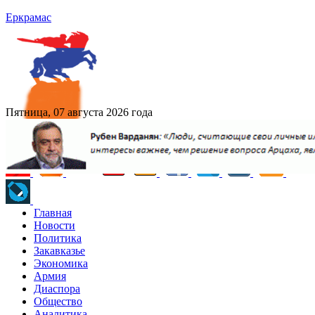
Еркрамас
Пятница, 07 августа 2026 года
Главная
Новости
Политика
Закавказье
Экономика
Армия
Диаспора
Общество
Аналитика