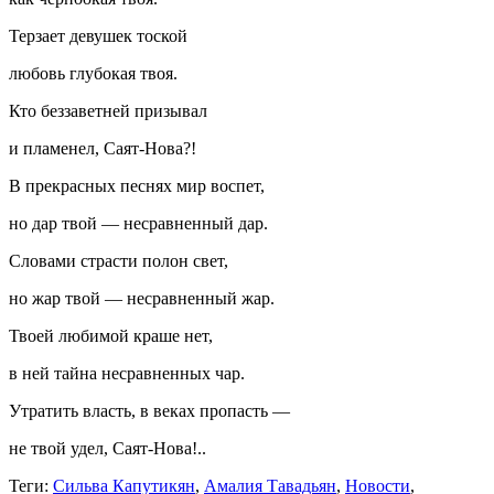
Терзает девушек тоской
любовь глубокая твоя.
Кто беззаветней призывал
и пламенел, Саят-Нова?!
В прекрасных песнях мир воспет,
но дар твой — несравненный дар.
Словами страсти полон свет,
но жар твой — несравненный жар.
Твоей любимой краше нет,
в ней тайна несравненных чар.
Утратить власть, в веках пропасть —
не твой удел, Саят-Нова!..
Теги:
Сильва Капутикян
,
Амалия Тавадьян
,
Новости
,