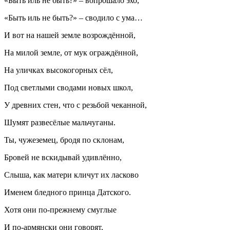
«Быть иль не быть?» – вопрошало эхо,
«Быть иль не быть?» – сводило с ума…
И вот на нашей земле возрождённой,
На милой земле, от мук ограждённой,
На уличках высокогорных сёл,
Под светлыми сводами новых школ,
У древних стен, что с резьбой чеканной,
Шумят развесёлые мальчуганы.
Ты, чужеземец, бродя по склонам,
Бровей не вскидывай удивлённо,
Слыша, как матери кличут их ласково
Именем бледного принца Датского.
Хотя они по-прежнему смуглые
И по-армянски они говорят,