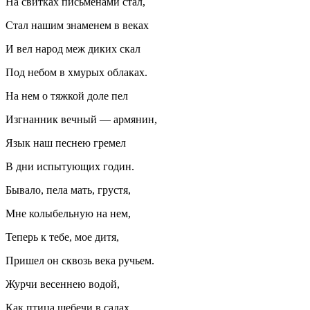
На свитках письменами стал,
Стал нашим знаменем в веках
И вел народ меж диких скал
Под небом в хмурых облаках.
На нем о тяжкой доле пел
Изгнанник вечный — армянин,
Язык наш песнею гремел
В дни испытующих годин.
Бывало, пела мать, грустя,
Мне колыбельную на нем,
Теперь к тебе, мое дитя,
Пришел он сквозь века ручьем.
Журчи весеннею водой,
Как птица щебечи в садах,