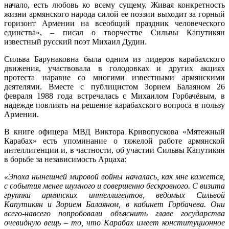
начало, есть любовь ко всему сущему. Живая конкретность
жизни армянского народа силой ее поэзии выходит за горный
горизонт Армении на всеобщий праздник человеческого
единства», – писал о творчестве Сильвы Капутикян
известный русский поэт Михаил Дудин.
Сильва Барунаковна была одним из лидеров карабахского
движения, участвовала в голодовках и других акциях
протеста наравне со многими известными армянскими
деятелями. Вместе с публицистом Зорием Балаяном 26
февраля 1988 года встречалась с Михаилом Горбачёвым, в
надежде повлиять на решение карабахского вопроса в пользу
Армении.
В книге офицера МВД Виктора Кривопускова «Мятежный
Карабах» есть упоминание о тяжелой работе армянской
интеллигенции и, в частности, об участии Сильвы Капутикян
в борьбе за независимость Арцаха:
«Эпоха нынешней мировой войны началась, как мне кажется,
с события менее шумного и совершенно бескровного. С визита
группки армянских интеллигентов, ведомых Сильвой
Капутикян и Зорием Балаяном, в кабинет Горбачева. Они
всего-навсего попробовали объяснить главе государства
очевидную вещь – то, что Карабах имеет конституционное