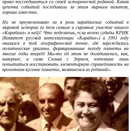
право воссоединиться со своей исторической родиной. Какая
цепочка событий последовала за этим мирным визитом,
хорошо известно.
Но не преувеличиваю ли я роль карабахских событий в
мировой истории (а тем самым и скромное участие нашего
«Карабаха» в ней)? Что поделаешь, если волею судьбы КРИК
(Комитет русской интеллигенции «Карабах») в 1991 году
оказался в той географической точке, где зарождались
политические ураганы, формировавшие погоду планеты на
многие годы вперед! Мы-то об этом не догадывались, как,
наверное, и сами Сильва с Зорием, хотевшие лишь
попытаться восстановить элементарную справедливость на
крохотном кусочке планеты, являвшемся их родиной»
.