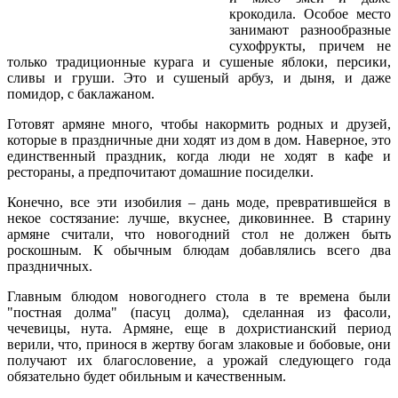
крокодила. Особое место
занимают разнообразные
сухофрукты, причем не
только традиционные курага и сушеные яблоки, персики,
сливы и груши. Это и сушеный арбуз, и дыня, и даже
помидор, с баклажаном.
Готовят армяне много, чтобы накормить родных и друзей,
которые в праздничные дни ходят из дом в дом. Наверное, это
единственный праздник, когда люди не ходят в кафе и
рестораны, а предпочитают домашние посиделки.
Конечно, все эти изобилия – дань моде, превратившейся в
некое состязание: лучше, вкуснее, диковиннее. В старину
армяне считали, что новогодний стол не должен быть
роскошным. К обычным блюдам добавлялись всего два
праздничных.
Главным блюдом новогоднего стола в те времена были
"постная долма" (пасуц долма), сделанная из фасоли,
чечевицы, нута. Армяне, еще в дохристианский период
верили, что, принося в жертву богам злаковые и бобовые, они
получают их благословение, а урожай следующего года
обязательно будет обильным и качественным.