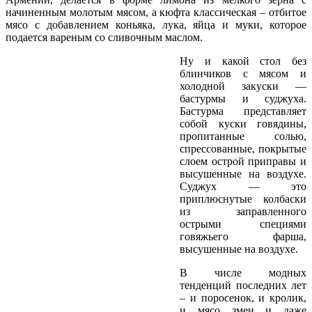
начиненным молотым мясом, а кюфта классическая – отбитое
мясо с добавлением коньяка, лука, яйца и муки, которое
подается вареным со сливочным маслом.
Ну и какой стол без
блинчиков с мясом и
холодной закуски —
бастурмы и суджуха.
Бастурма представляет
собой куски говядины,
пропитанные солью,
спрессованные, покрытые
слоем острой приправы и
высушенные на воздухе.
Суджух — это
приплюснутые колбаски
из заправленного
острыми специями
говяжьего фарша,
высушенные на воздухе.
В числе модных
тенденций последних лет
– и поросенок, и кролик,
и мясо змеи и даже