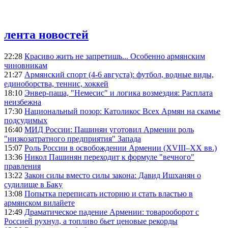
лента новостей
22:28
Красиво жить не запретишь... Особенно армянским
чиновникам
21:27
Армянский спорт (4-6 августа): футбол, водные виды,
единоборства, теннис, хоккей
18:10
Энвер-паша, "Немесис" и логика возмездия: Расплата
неизбежна
17:30
Национальный позор: Католикос Всех Армян на скамье
подсудимых
16:40
МИД России: Пашинян уготовил Армении роль
"низкозатратного предприятия" Запада
15:07
Роль России в освобождении Армении (XVIII–XX вв.)
13:36
Никол Пашинян переходит к формуле "вечного"
правления
13:22
Закон силы вместо силы закона: Давид Ишханян о
судилище в Баку
13:08
Попытка переписать историю и стать властью в
армянском вилайете
12:49
Драматическое падение Армении: товарооборот с
Россией рухнул, а топливо бьет ценовые рекорды