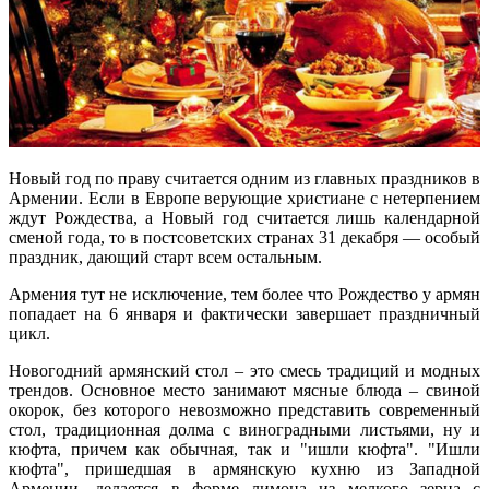
Новый год по праву считается одним из главных праздников в
Армении. Если в Европе верующие христиане с нетерпением
ждут Рождества, а Новый год считается лишь календарной
сменой года, то в постсоветских странах 31 декабря — особый
праздник, дающий старт всем остальным.
Армения тут не исключение, тем более что Рождество у армян
попадает на 6 января и фактически завершает праздничный
цикл.
Новогодний армянский стол – это смесь традиций и модных
трендов. Основное место занимают мясные блюда – свиной
окорок, без которого невозможно представить современный
стол, традиционная долма с виноградными листьями, ну и
кюфта, причем как обычная, так и "ишли кюфта". "Ишли
кюфта", пришедшая в армянскую кухню из Западной
Армении, делается в форме лимона из мелкого зерна с