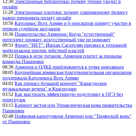
12:30
Электронные библиотеки: почему чтение уходит в
онлайн
11:28
Электронные платежи: почему современному бизнесу
важно принимать оплату онлайн
10:56
Католикос Всех Армян и 6 епископов примут участие в
первом судебном заседании
10:36
Правительство Армении: Когда "естественный"
интеллект хромает, искусственный уже не поможет
09:51
Фронт "НЕТ": Ишхан Сагателян призвал к тотальной
мобилизации против действий властей
09:22
Пешка в игре титанов: Армения платит за провалы
команды Пашиняна
08:38
Армения и ОДКБ приближаются к точке невозврата
08:05
Крупнейшая армянская благотворительная организация
поддержала Католикоса Всех Армян
04:02
Как прошел большой концерт "Карасунские
музыкальные вечера" в Краснодаре
03:52
Как выстроить эффективную подготовку к ОГЭ без
перегрузок
03:15
Кабинет застоя или Управленческая кома правительства
Пашиняна
02:48
Цифровая капитуляция Армении или "Троянский конь"
от Пашиняна