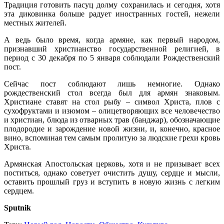
Традиция готовить пасуц долму сохранилась и сегодня, хотя
эта диковинка больше радует иностранных гостей, нежели
местных жителей.
А ведь было время, когда армяне, как первый народом,
признавший христианство государственной религией, в
период с 30 декабря по 5 января соблюдали Рождественский
пост.
Сейчас пост соблюдают лишь немногие. Однако
рождественский стол всегда был для армян знаковым.
Христиане ставят на стол рыбу – символ Христа, плов с
сухофруктами и изюмом – олицетворяющих все человечество
и христиан, блюда из отварных трав (банджар), обозначающие
плодородие и зарождение новой жизни, и, конечно, красное
вино, вспоминая тем самым пролитую за людские грехи кровь
Христа.
Армянская Апостольская церковь, хотя и не призывает всех
поститься, однако советует очистить душу, сердце и мысли,
оставить прошлый груз и вступить в новую жизнь с легким
сердцем.
Sputnik