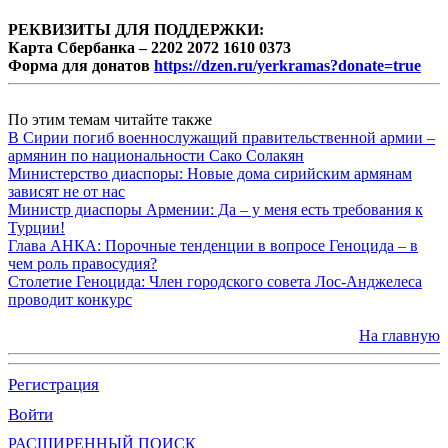
РЕКВИЗИТЫ ДЛЯ ПОДДЕРЖКИ:
Карта Сбербанка – 2202 2072 1610 0373
Форма для донатов
https://dzen.ru/yerkramas?donate=true
По этим темам читайте также
В Сирии погиб военнослужащий правительственной армии –
армянин по национальности Сако Солакян
Министерство диаспоры: Новые дома сирийским армянам
зависят не от нас
Министр диаспоры Армении: Да – у меня есть требования к
Турции!
Глава АНКА: Порочные тенденции в вопросе Геноцида – в
чем роль правосудия?
Столетие Геноцида: Член городского совета Лос-Анджелеса
проводит конкурс
На главную
Регистрация
Войти
РАСШИРЕННЫЙ ПОИСК