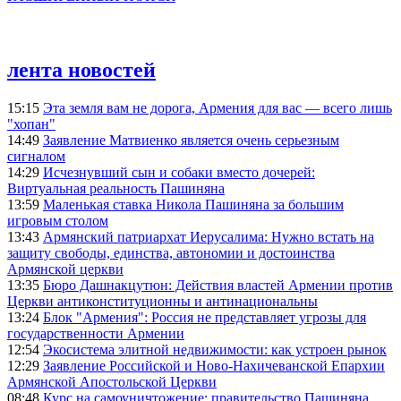
лента новостей
15:15
Эта земля вам не дорога, Армения для вас — всего лишь
"хопан"
14:49
Заявление Матвиенко является очень серьезным
сигналом
14:29
Исчезнувший сын и собаки вместо дочерей:
Виртуальная реальность Пашиняна
13:59
Маленькая ставка Никола Пашиняна за большим
игровым столом
13:43
Армянский патриархат Иерусалима: Нужно встать на
защиту свободы, единства, автономии и достоинства
Армянской церкви
13:35
Бюро Дашнакцутюн: Действия властей Армении против
Церкви антиконституционны и антинациональны
13:24
Блок "Армения": Россия не представляет угрозы для
государственности Армении
12:54
Экосистема элитной недвижимости: как устроен рынок
12:29
Заявление Российской и Ново-Нахичеванской Епархии
Армянской Апостольской Церкви
08:48
Курс на самоуничтожение: правительство Пашиняна