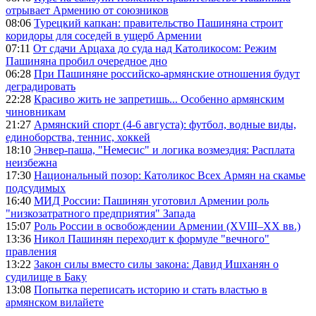
отрывает Армению от союзников
08:06
Турецкий капкан: правительство Пашиняна строит
коридоры для соседей в ущерб Армении
07:11
От сдачи Арцаха до суда над Католикосом: Режим
Пашиняна пробил очередное дно
06:28
При Пашиняне российско-армянские отношения будут
деградировать
22:28
Красиво жить не запретишь... Особенно армянским
чиновникам
21:27
Армянский спорт (4-6 августа): футбол, водные виды,
единоборства, теннис, хоккей
18:10
Энвер-паша, "Немесис" и логика возмездия: Расплата
неизбежна
17:30
Национальный позор: Католикос Всех Армян на скамье
подсудимых
16:40
МИД России: Пашинян уготовил Армении роль
"низкозатратного предприятия" Запада
15:07
Роль России в освобождении Армении (XVIII–XX вв.)
13:36
Никол Пашинян переходит к формуле "вечного"
правления
13:22
Закон силы вместо силы закона: Давид Ишханян о
судилище в Баку
13:08
Попытка переписать историю и стать властью в
армянском вилайете