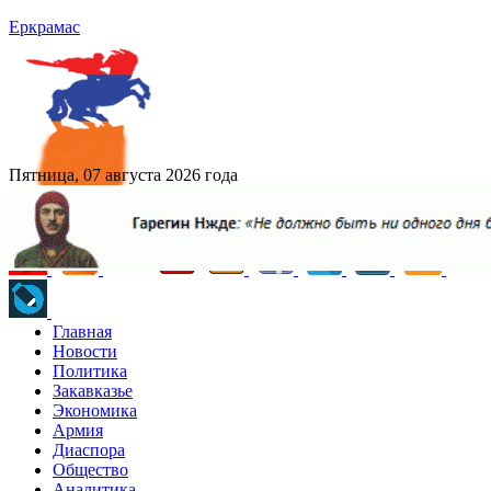
Еркрамас
Пятница, 07 августа 2026 года
Главная
Новости
Политика
Закавказье
Экономика
Армия
Диаспора
Общество
Аналитика