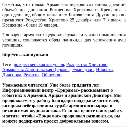
Отметим, что только Армянская церковь сохранила древний
обычай празднования Рождества Христова и Крещения в
один день под общим названием Богоявления. Другие церкви
празднуют Рождество Христово 25 декабря или 7 января, а
Крещение - 6 или 19 января.
7 января в армянских церквях служат литургию поминовения
усопших, совершается обряд панихиды для успокоения душ
почивших.
http://rus.azatutyun.am
Теги:
рождественская литургия
,
Рождество Христово
,
Армянская Апостольская Церковь
,
Эчмиадзин
,
Новости
,
Диаспора
,
Религия
,
Общество
Уважаемые читатели! Уже более тридцати лет
Информационный центр «Еркрамас» рассказывает о
событиях в Армении, Арцахе и армянской Диаспоре. Мы
продолжаем эту работу благодаря поддержке читателей,
которым небезразличны судьба армянского народа и
независимая журналистика. Если вы цените нашу работу
и хотите, чтобы «Еркрамас» продолжал развиваться, вы
можете поддержать проект добровольным взносом.