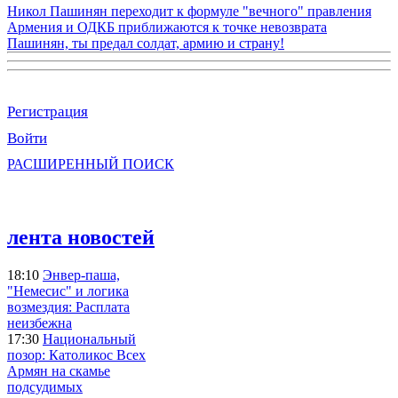
Никол Пашинян переходит к формуле "вечного" правления
Армения и ОДКБ приближаются к точке невозврата
Пашинян, ты предал солдат, армию и страну!
Регистрация
Войти
РАСШИРЕННЫЙ ПОИСК
лента новостей
18:10
Энвер-паша,
"Немесис" и логика
возмездия: Расплата
неизбежна
17:30
Национальный
позор: Католикос Всех
Армян на скамье
подсудимых