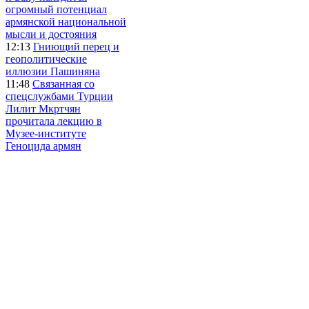
огромный потенциал
армянской национальной
мысли и достояния
12:13
Гниющий перец и
геополитические
иллюзии Пашиняна
11:48
Связанная со
спецслужбами Турции
Лилит Мкртчян
прочитала лекцию в
Музее-институте
Геноцида армян