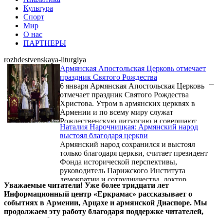
Культура
Спорт
Мир
О нас
ПАРТНЕРЫ
rozhdestvenskaya-liturgiya
Армянская Апостольская Церковь отмечает
праздник Святого Рождества
6 января Армянская Апостольская Церковь
отмечает праздник Святого Рождества
Христова. Утром в армянских церквях в
Армении и по всему миру служат
Рождественскую литургию и совершают
Наталия Нарочницкая: Армянский народ
церемонию освящения воды.
выстоял благодаря церкви
Армянский народ сохранился и выстоял
только благодаря церкви, считает президент
Фонда исторической перспективы,
руководитель Парижского Института
демократии и сотрудничества, доктор
Уважаемые читатели! Уже более тридцати лет
исторических наук Наталия Нарочницкая.
Информационный центр «Еркрамас» рассказывает о
событиях в Армении, Арцахе и армянской Диаспоре. Мы
продолжаем эту работу благодаря поддержке читателей,