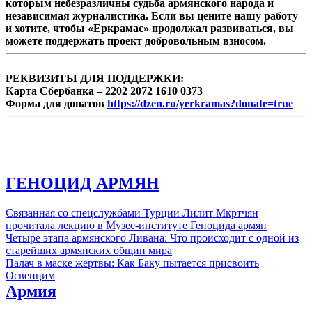
которым небезразличны судьба армянского народа и
независимая журналистика. Если вы цените нашу работу
и хотите, чтобы «Еркрамас» продолжал развиваться, вы
можете поддержать проект добровольным взносом.
РЕКВИЗИТЫ ДЛЯ ПОДДЕРЖКИ:
Карта Сбербанка – 2202 2072 1610 0373
Форма для донатов
https://dzen.ru/yerkramas?donate=true
ГЕНОЦИД АРМЯН
Связанная со спецслужбами Турции Лилит Мкртчян
прочитала лекцию в Музее-институте Геноцида армян
Четыре этапа армянского Ливана: Что происходит с одной из
старейших армянских общин мира
Палач в маске жертвы: Как Баку пытается присвоить
Освенцим
Армия