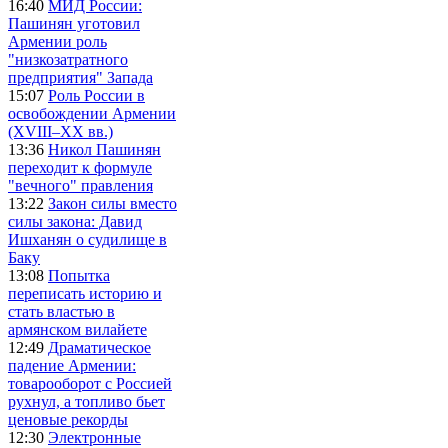
16:40
МИД России:
Пашинян уготовил
Армении роль
"низкозатратного
предприятия" Запада
15:07
Роль России в
освобождении Армении
(XVIII–XX вв.)
13:36
Никол Пашинян
переходит к формуле
"вечного" правления
13:22
Закон силы вместо
силы закона: Давид
Ишханян о судилище в
Баку
13:08
Попытка
переписать историю и
стать властью в
армянском вилайете
12:49
Драматическое
падение Армении:
товарооборот с Россией
рухнул, а топливо бьет
ценовые рекорды
12:30
Электронные