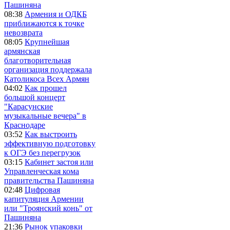
Пашиняна
08:38
Армения и ОДКБ
приближаются к точке
невозврата
08:05
Крупнейшая
армянская
благотворительная
организация поддержала
Католикоса Всех Армян
04:02
Как прошел
большой концерт
"Карасунские
музыкальные вечера" в
Краснодаре
03:52
Как выстроить
эффективную подготовку
к ОГЭ без перегрузок
03:15
Кабинет застоя или
Управленческая кома
правительства Пашиняна
02:48
Цифровая
капитуляция Армении
или "Троянский конь" от
Пашиняна
21:36
Рынок упаковки