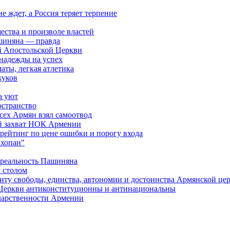
ждет, а Россия теряет терпение
ества и произволе властей
шиняна — правда
й Апостольской Церкви
 надежды на успех
аты, легкая атлетика
жуков
а уют
остранство
сех Армян взял самоотвод
ий захват НОК Армении
 рейтинг по цене ошибки и порогу входа
"хопан"
 реальность Пашиняна
 столом
иту свободы, единства, автономии и достоинства Армянской це
Церкви антиконституционны и антинациональны
ударственности Армении