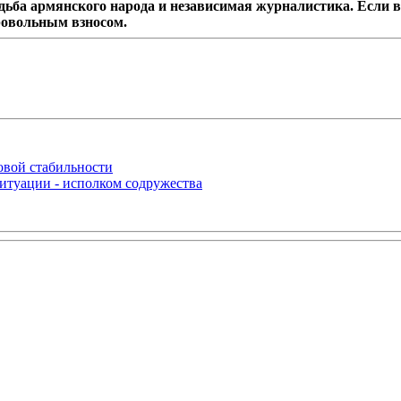
дьба армянского народа и независимая журналистика. Если в
ровольным взносом.
овой стабильности
итуации - исполком содружества