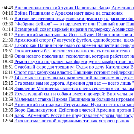
04:49
Внешнеполитический тупик Пашиняна: Запад Армению не 
04:16
Война Пашиняна с Арцахом идет даже на стадионах
03:55
Восемь лет ненависти: армянский режиссер о расколе общ
03:30
"Фабрика фейков" — в парламенте или Главный враг Па
01:14
Всемирный совет церквей выразил поддержку Армянско
00:17
Армянский монастырь на Иссык-Куле: 160 лет поисков и
21:30
Армянский спорт (7 августа): футбол, единоборства, шахм
20:37
Такого как Пашинян не было со времен нашествия сельд
19:51
Госконтракты без рисков: что важно знать исполнителю
18:49
Окна нового поколения: технологии, которые работают н
18:30
Ремонт кухни под ключ: как формируется комфортное пр
16:51
Судебный фарс дал трещину: Судья по делу Католикоса В
16:11
Спорт под каблуком власти: Пашинян готовит рейдерск
15:27
14 самых экстремальных развлечений на свежем воздухе:
15:15
Эта земля вам не дорога, Армения для вас — всего лишь 
14:49
Заявление Матвиенко является очень серьезным сигналом
14:29
Исчезнувший сын и собаки вместо дочерей: Виртуальная
13:59
Маленькая ставка Никола Пашиняна за большим игровым
13:43
Армянский патриархат Иерусалима: Нужно встать на защ
13:35
Бюро Дашнакцутюн: Действия властей Армении против 
13:24
Блок "Армения": Россия не представляет угрозы для гос
12:54
Экосистема элитной недвижимости: как устроен рынок