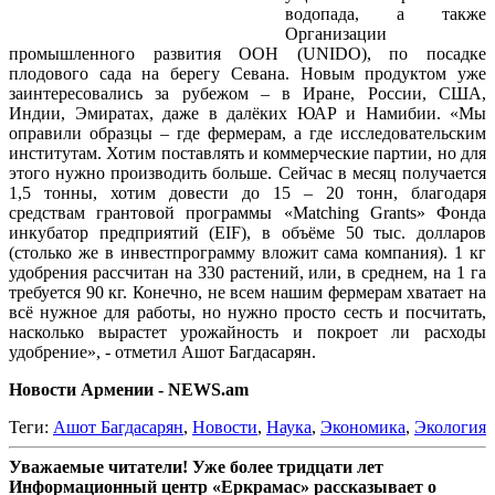
водопада, а также
Организации
промышленного развития ООН (UNIDO), по посадке
плодового сада на берегу Севана. Новым продуктом уже
заинтересовались за рубежом – в Иране, России, США,
Индии, Эмиратах, даже в далёких ЮАР и Намибии. «Мы
оправили образцы – где фермерам, а где исследовательским
институтам. Хотим поставлять и коммерческие партии, но для
этого нужно производить больше. Сейчас в месяц получается
1,5 тонны, хотим довести до 15 – 20 тонн, благодаря
средствам грантовой программы «Matching Grants» Фонда
инкубатор предприятий (EIF), в объёме 50 тыс. долларов
(столько же в инвестпрограмму вложит сама компания). 1 кг
удобрения рассчитан на 330 растений, или, в среднем, на 1 га
требуется 90 кг. Конечно, не всем нашим фермерам хватает на
всё нужное для работы, но нужно просто сесть и посчитать,
насколько вырастет урожайность и покроет ли расходы
удобрение», - отметил Ашот Багдасарян.
Новости Армении - NEWS.am
Теги:
Ашот Багдасарян
,
Новости
,
Наука
,
Экономика
,
Экология
Уважаемые читатели! Уже более тридцати лет
Информационный центр «Еркрамас» рассказывает о