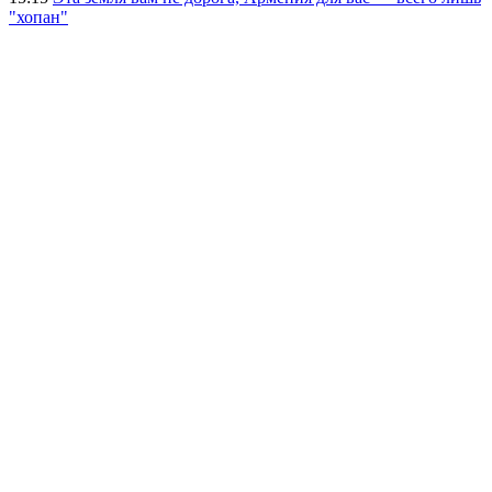
"хопан"