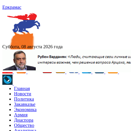
Еркрамас
Суббота, 08 августа 2026 года
Главная
Новости
Политика
Закавказье
Экономика
Армия
Диаспора
Общество
Аналитика