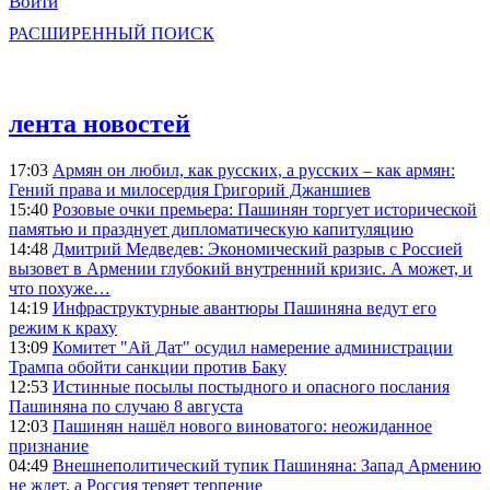
Войти
РАСШИРЕННЫЙ ПОИСК
лента новостей
17:03
Армян он любил, как русских, а русских – как армян:
Гений права и милосердия Григорий Джаншиев
15:40
Розовые очки премьера: Пашинян торгует исторической
памятью и празднует дипломатическую капитуляцию
14:48
Дмитрий Медведев: Экономический разрыв с Россией
вызовет в Армении глубокий внутренний кризис. А может, и
что похуже…
14:19
Инфраструктурные авантюры Пашиняна ведут его
режим к краху
13:09
Комитет "Ай Дат" осудил намерение администрации
Трампа обойти санкции против Баку
12:53
Истинные посылы постыдного и опасного послания
Пашиняна по случаю 8 августа
12:03
Пашинян нашёл нового виноватого: неожиданное
признание
04:49
Внешнеполитический тупик Пашиняна: Запад Армению
не ждет, а Россия теряет терпение