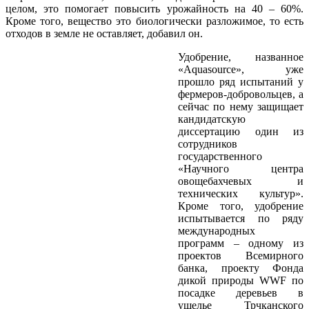
целом, это помогает повысить урожайность на 40 – 60%.
Кроме того, вещество это биологически разложимое, то есть
отходов в земле не оставляет, добавил он.
Удобрение, названное
«Aquasource», уже
прошло ряд испытаний у
фермеров-добровольцев, а
сейчас по нему защищает
кандидатскую
диссертацию один из
сотрудников
государственного
«Научного центра
овощебахчевых и
технических культур».
Кроме того, удобрение
испытывается по ряду
международных
программ – одному из
проектов Всемирного
банка, проекту Фонда
дикой природы WWF по
посадке деревьев в
ущелье Трчканского