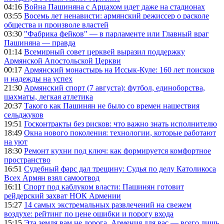
04:16
Война Пашиняна с Арцахом идет даже на стадионах
03:55
Восемь лет ненависти: армянский режиссер о расколе
общества и произволе властей
03:30
"Фабрика фейков" — в парламенте или Главный враг
Пашиняна — правда
01:14
Всемирный совет церквей выразил поддержку
Армянской Апостольской Церкви
00:17
Армянский монастырь на Иссык-Куле: 160 лет поисков
и надежды на успех
21:30
Армянский спорт (7 августа): футбол, единоборства,
шахматы, легкая атлетика
20:37
Такого как Пашинян не было со времен нашествия
сельджуков
19:51
Госконтракты без рисков: что важно знать исполнителю
18:49
Окна нового поколения: технологии, которые работают
на уют
18:30
Ремонт кухни под ключ: как формируется комфортное
пространство
16:51
Судебный фарс дал трещину: Судья по делу Католикоса
Всех Армян взял самоотвод
16:11
Спорт под каблуком власти: Пашинян готовит
рейдерский захват НОК Армении
15:27
14 самых экстремальных развлечений на свежем
воздухе: рейтинг по цене ошибки и порогу входа
15:15
Эта земля вам не дорога, Армения для вас — всего лишь