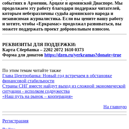
событиях в Армении, Арцахе и армянской Диаспоре. Мы
продолжаем эту работу благодаря поддержке читателей,
которым небезразличны судьба армянского народа и
независимая журналистика. Если вы цените нашу работу
и хотите, чтобы «Еркрамас» продолжал развиваться, вы
можете поддержать проект добровольным взносом.
РЕКВИЗИТЫ ДЛЯ ПОДДЕРЖКИ:
Карта Сбербанка – 2202 2072 1610 0373
Форма для донатов
https://dzen.ru/yerkramas?donate=true
По этим темам читайте также
Глава Центробанка: Новый год встречаем в обстановке
финансовой стабильности
Страны СНГ вместе найдут выход из сложной экономической
ситуации - исполком содружества
«Наш путь на рынок – кооперация»
На главную
Регистрация