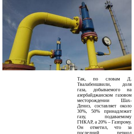
Так, по словам Д.
Твалабеишвили, доля
газа, добываемого на
азербайджанском газовом
месторождении Шах-
Дениз, составляет около
30%, 50% принадлежит
газу, подаваемому
ГНКАР, а 20% – Газпрому.
Он отметил, что за
последний период