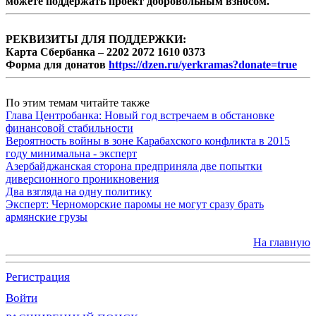
можете поддержать проект добровольным взносом.
РЕКВИЗИТЫ ДЛЯ ПОДДЕРЖКИ:
Карта Сбербанка – 2202 2072 1610 0373
Форма для донатов
https://dzen.ru/yerkramas?donate=true
По этим темам читайте также
Глава Центробанка: Новый год встречаем в обстановке
финансовой стабильности
Вероятность войны в зоне Карабахского конфликта в 2015
году минимальна - эксперт
Азербайджанская сторона предприняла две попытки
диверсионного проникновения
Два взгляда на одну политику
Эксперт: Черноморские паромы не могут сразу брать
армянские грузы
На главную
Регистрация
Войти