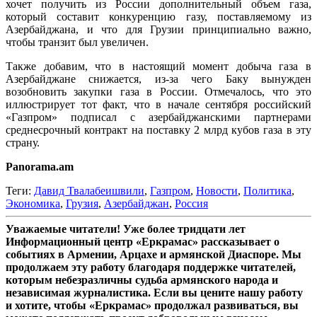
хочет получить из России дополнительный объем газа,
который составит конкуренцию газу, поставляемому из
Азербайджана, и что для Грузии принципиально важно,
чтобы транзит был увеличен.
Также добавим, что в настоящий момент добыча газа в
Азербайджане снижается, из-за чего Баку вынужден
возобновить закупки газа в России. Отмечалось, что это
иллюстрирует тот факт, что в начале сентября российский
«Газпром» подписал с азербайджанскими партнерами
среднесрочный контракт на поставку 2 млрд кубов газа в эту
страну.
Panorama.am
Теги:
Давид Твалабеишвили
,
Газпром
,
Новости
,
Политика
,
Экономика
,
Грузия
,
Азербайджан
,
Россия
Уважаемые читатели! Уже более тридцати лет
Информационный центр «Еркрамас» рассказывает о
событиях в Армении, Арцахе и армянской Диаспоре. Мы
продолжаем эту работу благодаря поддержке читателей,
которым небезразличны судьба армянского народа и
независимая журналистика. Если вы цените нашу работу
и хотите, чтобы «Еркрамас» продолжал развиваться, вы