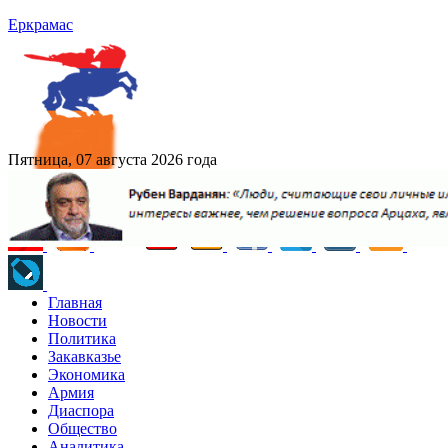
Еркрамас
Пятница, 07 августа 2026 года
Главная
Новости
Политика
Закавказье
Экономика
Армия
Диаспора
Общество
Аналитика