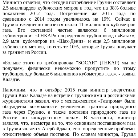
Министр отметил, что сегодня потребление Грузии составляет
2,5 миллиардов кубических метров в год, что на 38% больше
показателя 2012 года. Потребление же 2015 года по
сравнению с 2014 годом увеличилось на 19%. Сейчас в
Грузию ежедневно ввозится около 11 миллионов кубометров
газа. Его составной частью являются: 6 миллионов
кубометров из «ГНКАР» посредством трубопровода «Казах»,
2,9 млн. кубометров из «Шах-Дениз» и еще 2,5 миллионов
кубических метров, то есть те 10%, которые Грузия получает
за транзит из России.
«Больше этого из трубопровода "SOCAR" (ГНКАР) мы не
получаем, физически невозможно пропустить по этому
трубопроводу больше 6 миллионов кубометров газа», - заявил
Каладзе.
Напомним, что в октябре 2015 года министр энергетики
Грузии Каха Каладзе на встрече с грузинскими и российскими
журналистами заявил, что с менеджментом «Газпрома» были
обсуждены возможности увеличения транзита природного
газа через Грузию, а также поставки природного газа из
России по конкурентным ценам. В частности, министр
заявлял, что, несмотря на то, что основным поставщиком газа
в Грузии является Азербайджан, есть определенные проблемы
относительно объема поставок. По словам министра, Грузия