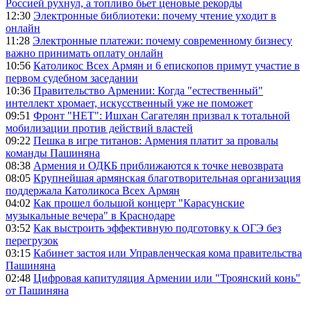
Россией рухнул, а топливо бьет ценовые рекорды
12:30
Электронные библиотеки: почему чтение уходит в
онлайн
11:28
Электронные платежи: почему современному бизнесу
важно принимать оплату онлайн
10:56
Католикос Всех Армян и 6 епископов примут участие в
первом судебном заседании
10:36
Правительство Армении: Когда "естественный"
интеллект хромает, искусственный уже не поможет
09:51
Фронт "НЕТ": Ишхан Сагателян призвал к тотальной
мобилизации против действий властей
09:22
Пешка в игре титанов: Армения платит за провалы
команды Пашиняна
08:38
Армения и ОДКБ приближаются к точке невозврата
08:05
Крупнейшая армянская благотворительная организация
поддержала Католикоса Всех Армян
04:02
Как прошел большой концерт "Карасунские
музыкальные вечера" в Краснодаре
03:52
Как выстроить эффективную подготовку к ОГЭ без
перегрузок
03:15
Кабинет застоя или Управленческая кома правительства
Пашиняна
02:48
Цифровая капитуляция Армении или "Троянский конь"
от Пашиняна