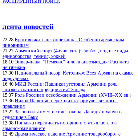
РАСШИРЕННЫЙ ПОИСК
лента новостей
22:28
Красиво жить не запретишь... Особенно армянским
чиновникам
21:27
Армянский спорт (4-6 августа): футбол, водные виды,
единоборства, теннис, хоккей
18:10
Энвер-паша, "Немесис" и логика возмездия: Расплата
неизбежна
17:30
Национальный позор: Католикос Всех Армян на скамье
подсудимых
16:40
МИД России: Пашинян уготовил Армении роль
"низкозатратного предприятия" Запада
15:07
Роль России в освобождении Армении (XVIII–XX вв.)
13:36
Никол Пашинян переходит к формуле "вечного"
правления
13:22
Закон силы вместо силы закона: Давид Ишханян о
судилище в Баку
13:08
Попытка переписать историю и стать властью в
армянском вилайете
12:49
Драматическое падение Армении: товарооборот с