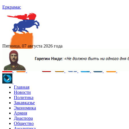
Еркрамас
Пятница, 07 августа 2026 года
Главная
Новости
Политика
Закавказье
Экономика
Армия
Диаспора
Общество
Аналитика