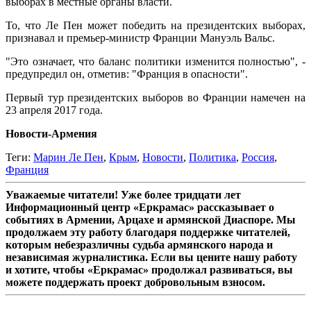
выборах в местные органы власти.
То, что Ле Пен может победить на президентских выборах,
признавал и премьер-министр Франции Мануэль Вальс.
"Это означает, что баланс политики изменится полностью", -
предупредил он, отметив: "Франция в опасности".
Первый тур президентских выборов во Франции намечен на
23 апреля 2017 года.
Новости-Армения
Теги:
Марин Ле Пен
,
Крым
,
Новости
,
Политика
,
Россия
,
Франция
Уважаемые читатели! Уже более тридцати лет
Информационный центр «Еркрамас» рассказывает о
событиях в Армении, Арцахе и армянской Диаспоре. Мы
продолжаем эту работу благодаря поддержке читателей,
которым небезразличны судьба армянского народа и
независимая журналистика. Если вы цените нашу работу
и хотите, чтобы «Еркрамас» продолжал развиваться, вы
можете поддержать проект добровольным взносом.