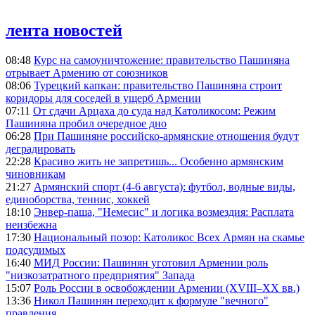
лента новостей
08:48
Курс на самоуничтожение: правительство Пашиняна
отрывает Армению от союзников
08:06
Турецкий капкан: правительство Пашиняна строит
коридоры для соседей в ущерб Армении
07:11
От сдачи Арцаха до суда над Католикосом: Режим
Пашиняна пробил очередное дно
06:28
При Пашиняне российско-армянские отношения будут
деградировать
22:28
Красиво жить не запретишь... Особенно армянским
чиновникам
21:27
Армянский спорт (4-6 августа): футбол, водные виды,
единоборства, теннис, хоккей
18:10
Энвер-паша, "Немесис" и логика возмездия: Расплата
неизбежна
17:30
Национальный позор: Католикос Всех Армян на скамье
подсудимых
16:40
МИД России: Пашинян уготовил Армении роль
"низкозатратного предприятия" Запада
15:07
Роль России в освобождении Армении (XVIII–XX вв.)
13:36
Никол Пашинян переходит к формуле "вечного"
правления