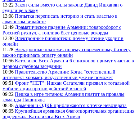
13:22
Закон силы вместо силы закона: Давид Ишханян о
судилище в Баку
13:08
Попытка переписать историю и стать властью в
армянском вилайете
12:49
Драматическое падение Армении: товарооборот с
Россией рухнул, а топливо бьет ценовые рекорды
12:30
Электронные библиотеки: почему чтение уходит в
онлайн
11:28
Электронные платежи: почему современному бизнесу
важно принимать оплату онлайн
10:56
Католикос Всех Армян и 6 епископов примут участие в
первом судебном заседании
10:36
Правительство Армении: Когда "естественный"
интеллект хромает, искусственный уже не поможет
09:51
Фронт "НЕТ": Ишхан Сагателян призвал к тотальной
мобилизации против действий властей
09:22
Пешка в игре титанов: Армения платит за провалы
команды Пашиняна
08:38
Армения и ОДКБ приближаются к точке невозврата
08:05
Крупнейшая армянская благотворительная организация
поддержала Католикоса Всех Армян