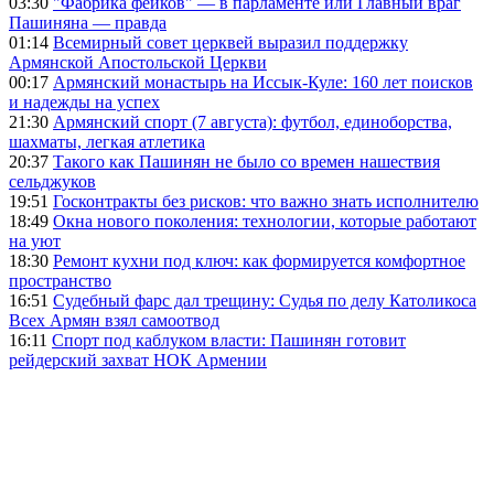
03:30
"Фабрика фейков" — в парламенте или Главный враг
Пашиняна — правда
01:14
Всемирный совет церквей выразил поддержку
Армянской Апостольской Церкви
00:17
Армянский монастырь на Иссык-Куле: 160 лет поисков
и надежды на успех
21:30
Армянский спорт (7 августа): футбол, единоборства,
шахматы, легкая атлетика
20:37
Такого как Пашинян не было со времен нашествия
сельджуков
19:51
Госконтракты без рисков: что важно знать исполнителю
18:49
Окна нового поколения: технологии, которые работают
на уют
18:30
Ремонт кухни под ключ: как формируется комфортное
пространство
16:51
Судебный фарс дал трещину: Судья по делу Католикоса
Всех Армян взял самоотвод
16:11
Спорт под каблуком власти: Пашинян готовит
рейдерский захват НОК Армении