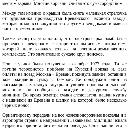
местом взрыва. Многие ворчали, считая это сумасбродством.
Между тем именно с крыши была снята маленькая стрелочка
от будильника производства Ереванского часового завода,
которая позже в совокупности с другими вещдоками и вывела
нас на преступников».
Также эксперты установили, что электросварка бомб была
проведена электродом с фтористо-кальциевым покрытием,
который использовался только на военно-промышленных
комплексах. Это значительно сужало круг поисков.
Новые улики были получены в октябре 1977 года. Та же
группа террористов прибыла на Курский вокзал и, взяв
билеты на поезд Москва – Ереван, покинула здание, оставив в
зале ожидания сумку с бомбой. Ее обнаружил один из
пассажиров. Заглянув внутрь и увидев провода и часовой
механизм, он сообщил о находке в дежурную службу
милиции. Во время осмотра сумки следователи нашли куртку
с нашивкой из Еревана и шапку, на которой было несколько
черных волос.
Ориентировку передали на все железнодорожные вокзалы и в
аэропорты страны в направлении Закавказья. Милиция искала
кудрявого брюнета без верхней одежды. Они нашли его в