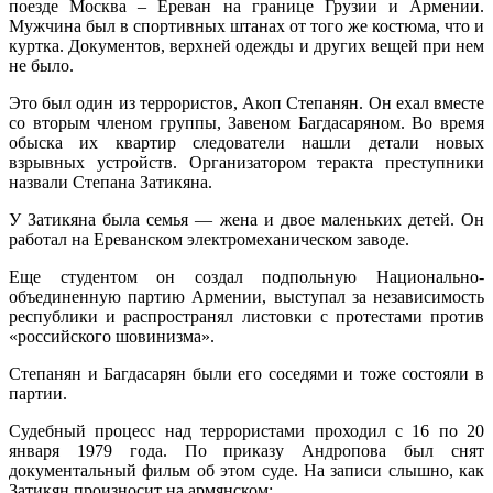
поезде Москва – Ереван на границе Грузии и Армении.
Мужчина был в спортивных штанах от того же костюма, что и
куртка. Документов, верхней одежды и других вещей при нем
не было.
Это был один из террористов, Акоп Степанян. Он ехал вместе
со вторым членом группы, Завеном Багдасаряном. Во время
обыска их квартир следователи нашли детали новых
взрывных устройств. Организатором теракта преступники
назвали Степана Затикяна.
У Затикяна была семья — жена и двое маленьких детей. Он
работал на Ереванском электромеханическом заводе.
Еще студентом он создал подпольную Национально-
объединенную партию Армении, выступал за независимость
республики и распространял листовки с протестами против
«российского шовинизма».
Степанян и Багдасарян были его соседями и тоже состояли в
партии.
Судебный процесс над террористами проходил с 16 по 20
января 1979 года. По приказу Андропова был снят
документальный фильм об этом суде. На записи слышно, как
Затикян произносит на армянском: