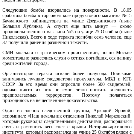
Следующие бомбы взорвались на поверхности. В 18.05
сработала бомба в торговом зале продуктового магазина №15
Бауманского райпищеторга на улице Дзержинского (ныне
Большая Лубянка). А спустя еще пять минут — около
продовольственного магазина №5 на улице 25 Октября (ныне
Никольская). Всего в ходе теракта погибли семь человек, еще
37 получили ранения различной тяжести.
СМИ молчали о трагическом происшествии, но по Москве
моментально разнеслись слухи о сотнях погибших, сея панику
среди жителей города.
Организаторов теракта искали более полугода. Поисками
занимались лучшие следователи прокуратуры, МВД и КГБ
СССР. За это время они опросили более 500 свидетелей,
однако никто из них не смог четко описать внешность
предполагаемых террористов. Поэтому полагаться
приходилось на вещественные доказательства.
Один из членов следственной группы, Аркадий Яровой,
вспоминал: «Наш начальник отделения Николай Марковский,
который руководил следственными действиями, распорядился
снять и растопить весь снег с крыши Историко-архивного
института, который располагался на улице 25 Октября рядом с