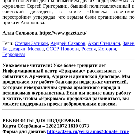
просто повесили дело за неимением других подозреваемых. А
журналист Сергей Григорьянц, бывший политзаключенный и
советский диссидент, в книге «Полвека советской
перестройки» утверждал, что взрывы были организованы по
приказу Андропова.
Алла Салькова, https://www.gazeta.ru/
Теги:
Степан Затикян
,
Андрей Сахаров
,
Акоп Степанян
,
Завен
Багдасарян
,
Москва
,
СССР
,
Новости
,
Россия
,
История
,
Терроризм
Уважаемые читатели! Уже более тридцати лет
Информационный центр «Еркрамас» рассказывает о
событиях в Армении, Арцахе и армянской Диаспоре. Мы
продолжаем эту работу благодаря поддержке читателей,
которым небезразличны судьба армянского народа и
независимая журналистика. Если вы цените нашу работу
и хотите, чтобы «Еркрамас» продолжал развиваться, вы
можете поддержать проект добровольным взносом.
РЕКВИЗИТЫ ДЛЯ ПОДДЕРЖКИ:
Карта Сбербанка – 2202 2072 1610 0373
Форма для донатов
https://dzen.ru/yerkramas?donate=true