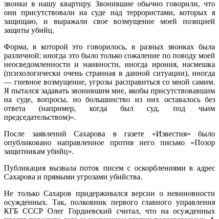
звонки в нашу квартиру. Звонившие обычно говорили, что
они присутствовали на суде над террористами, которых я
защищаю, и выражали свое возмущение моей позицией
защиты убийц.
Форма, в которой это говорилось, в разных звонках была
различной: иногда это было только сожаление по поводу моей
неосведомленности и наивности, иногда ирония, насмешка
(психологически очень странная в данной ситуации), иногда
— гневное возмущение, угрозы расправиться со мной самим.
Я пытался задавать звонившим мне, якобы присутствовавшим
на суде, вопросы, но большинство из них оставалось без
ответа (например, когда был суд, под чьим
председательством)».
После заявлений Сахарова в газете «Известия» было
опубликовано направленное против него письмо «Позор
защитникам убийц».
Публикация вызвала поток писем с оскорблениями в адрес
Сахарова и прямыми угрозами убийства.
Не только Сахаров придерживался версии о невиновности
осужденных. Так, полковник первого главного управления
КГБ СССР Олег Гордиевский считал, что на осужденных