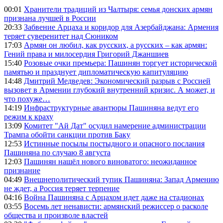
00:01
Хранители традиций из Чалтыря: семья донских армян
признана лучшей в России
20:33
Забвение Арцаха и коридор для Азербайджана: Армения
теряет суверенитет над Сюником
17:03
Армян он любил, как русских, а русских – как армян:
Гений права и милосердия Григорий Джаншиев
15:40
Розовые очки премьера: Пашинян торгует исторической
памятью и празднует дипломатическую капитуляцию
14:48
Дмитрий Медведев: Экономический разрыв с Россией
вызовет в Армении глубокий внутренний кризис. А может, и
что похуже…
14:19
Инфраструктурные авантюры Пашиняна ведут его
режим к краху
13:09
Комитет "Ай Дат" осудил намерение администрации
Трампа обойти санкции против Баку
12:53
Истинные посылы постыдного и опасного послания
Пашиняна по случаю 8 августа
12:03
Пашинян нашёл нового виноватого: неожиданное
признание
04:49
Внешнеполитический тупик Пашиняна: Запад Армению
не ждет, а Россия теряет терпение
04:16
Война Пашиняна с Арцахом идет даже на стадионах
03:55
Восемь лет ненависти: армянский режиссер о расколе
общества и произволе властей