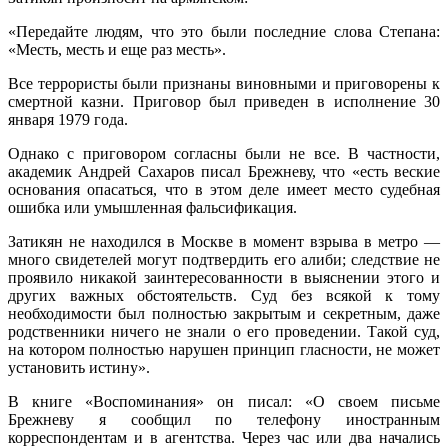
«Передайте людям, что это были последние слова Степана:
«Месть, месть и еще раз месть».
Все террористы были признаны виновными и приговорены к
смертной казни. Приговор был приведен в исполнение 30
января 1979 года.
Однако с приговором согласны были не все. В частности,
академик Андрей Сахаров писал Брежневу, что «есть веские
основания опасаться, что в этом деле имеет место судебная
ошибка или умышленная фальсификация.
Затикян не находился в Москве в момент взрыва в метро —
много свидетелей могут подтвердить его алиби; следствие не
проявило никакой заинтересованности в выяснении этого и
других важных обстоятельств. Суд без всякой к тому
необходимости был полностью закрытым и секретным, даже
родственники ничего не знали о его проведении. Такой суд,
на котором полностью нарушен принцип гласности, не может
установить истину».
В книге «Воспоминания» он писал: «О своем письме
Брежневу я сообщил по телефону иностранным
корреспондентам и в агентства. Через час или два начались