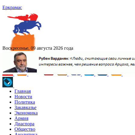
Еркрамас
Воскресенье, 09 августа 2026 года
Главная
Новости
Политика
Закавказье
Экономика
Армия
Диаспора
Общество
Аналитика