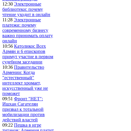
12:30
Электронные
библиотеки: почему
чтение уходит в онлайн
11:28
Электронные
платежи: почему
современному бизнесу
важно принимать оплату
онлайн
10:56
Католикос Всех
Армян и 6 епископов
примут участие в первом
судебном заседании
10:36
Правительство
Армении: Когда
"естественный"
интеллект хромает,
искусственный уже не
поможет
09:51
Фронт "НЕТ":
Ишхан Сагателян
призвал к тотальной
мобилизации против
действий властей
09:22
Пешка в игре
титанов: Армения платит