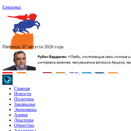
Еркрамас
Пятница, 07 августа 2026 года
Главная
Новости
Политика
Закавказье
Экономика
Армия
Диаспора
Общество
Аналитика