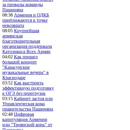
за провалы команды
Пашиняна
08:38
Армения и ОДКБ
приближаются к точке
невозврата
08:05
Крупнейшая
армянская
благотворительная
организация поддержала
Католикоса Всех Армян
04:02
Как прошел
большой концерт
"Карасунские
музыкальные вечера" в
Краснодаре
03:52
Как выстроить
эффективную подготовку
к ОГЭ без перегрузок
03:15
Кабинет застоя или
Управленческая кома
правительства Пашиняна
02:48
Цифровая
капитуляция Армении
или "Троянский конь" от
Пашиняна