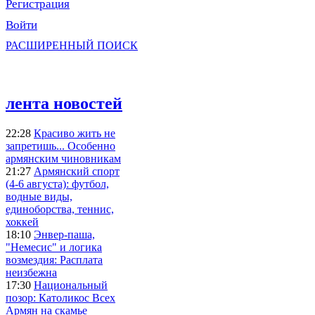
Регистрация
Войти
РАСШИРЕННЫЙ ПОИСК
лента новостей
22:28
Красиво жить не
запретишь... Особенно
армянским чиновникам
21:27
Армянский спорт
(4-6 августа): футбол,
водные виды,
единоборства, теннис,
хоккей
18:10
Энвер-паша,
"Немесис" и логика
возмездия: Расплата
неизбежна
17:30
Национальный
позор: Католикос Всех
Армян на скамье