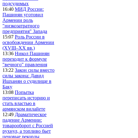
подсудимых
16:40
МИД России:
Пашинян уготовил
Армении роль
"низкозатратного
предприятия" Запада
15:07
Роль России в
освобождении Армении
(XVIII–XX вв.)
13:36
Никол Пашинян
переходит к формуле
"вечного" правления
13:22
Закон силы вместо
силы закона: Давид
Ишханян о судилище в
Баку
13:08
Попытка
переписать историю и
стать властью в
армянском вилайете
12:49
Драматическое
падение Армении:
товарооборот с Россией
рухнул, а топливо бьет
ценовые рекорды