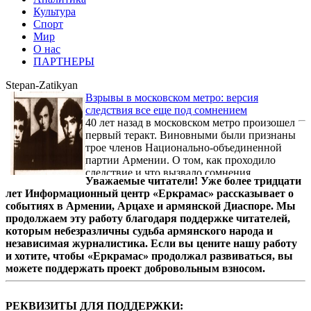
Культура
Спорт
Мир
О нас
ПАРТНЕРЫ
Stepan-Zatikyan
Взрывы в московском метро: версия
следствия все еще под сомнением
40 лет назад в московском метро произошел
первый теракт. Виновными были признаны
трое членов Национально-объединенной
партии Армении. О том, как проходило
следствие и что вызвало сомнения
Уважаемые читатели! Уже более тридцати
академика Сахарова и других диссидентов
лет Информационный центр «Еркрамас» рассказывает о
в правильности приговора, — в материале
событиях в Армении, Арцахе и армянской Диаспоре. Мы
«Газеты.Ru».
продолжаем эту работу благодаря поддержке читателей,
которым небезразличны судьба армянского народа и
независимая журналистика. Если вы цените нашу работу
и хотите, чтобы «Еркрамас» продолжал развиваться, вы
можете поддержать проект добровольным взносом.
РЕКВИЗИТЫ ДЛЯ ПОДДЕРЖКИ: