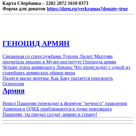
Карта Сбербанка – 2202 2072 1610 0373
Форма для донатов
https://dzen.ru/yerkramas?donate=true
ГЕНОЦИД АРМЯН
Связанная со спецслужбами Турции Лилит Мкртчян
прочитала лекцию в Музее-институте Геноцида армян
Четыре этапа армянского Ливана: Что происходит с одной из
старейших армянских общин мира
Палач в маске жертвы: Как Баку пытается присвоить
Освенцим
Армия
Никол Пашинян переходит к формуле "вечного" правления
Армения и ОДКБ приближаются к точке невозврата
Пашинян, ты предал солдат, армию и страну!