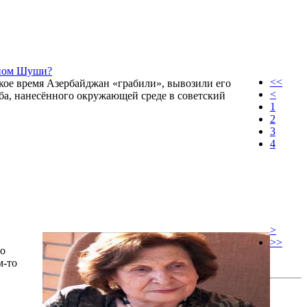
нном Шуши?
<<
ское время Азербайджан «грабили», вывозили его
<
рба, нанесённого окружающей среде в советский
1
2
3
4
>
>>
го
м-то