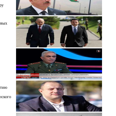
ру
евых
етию
нского