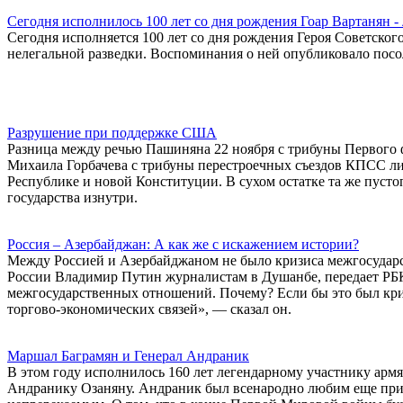
Сегодня исполнилось 100 лет со дня рождения Гоар Вартанян -
Сегодня исполняется 100 лет со дня рождения Героя Советско
нелегальной разведки. Воспоминания о ней опубликовало посо
Разрушение при поддержке США
Разница между речью Пашиняна 22 ноября с трибуны Первого 
Михаила Горбачева с трибуны перестроечных съездов КПСС лиш
Республике и новой Конституции. В сухом остатке та же пуст
государства изнутри.
Россия – Азербайджан: А как же с искажением истории?
Между Россией и Азербайджаном не было кризиса межгосударс
России Владимир Путин журналистам в Душанбе, передает РБК. 
межгосударственных отношений. Почему? Если бы это был криз
торгово-экономических связей», — сказал он.
Маршал Баграмян и Генерал Андраник
В этом году исполнилось 160 лет легендарному участнику арм
Андранику Озаняну. Андраник был всенародно любим еще при ж