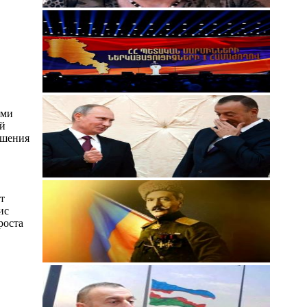
ями
ой
ушения
т
ис
роста