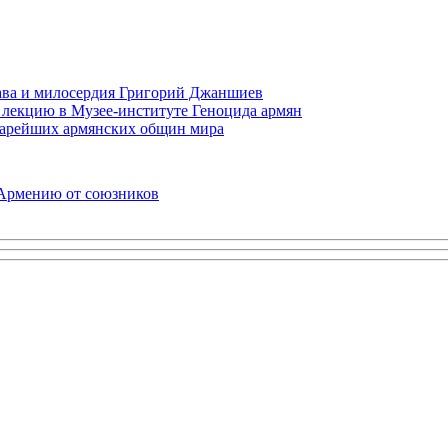
права и милосердия Григорий Джаншиев
 лекцию в Музее-институте Геноцида армян
старейших армянских общин мира
 Армению от союзников