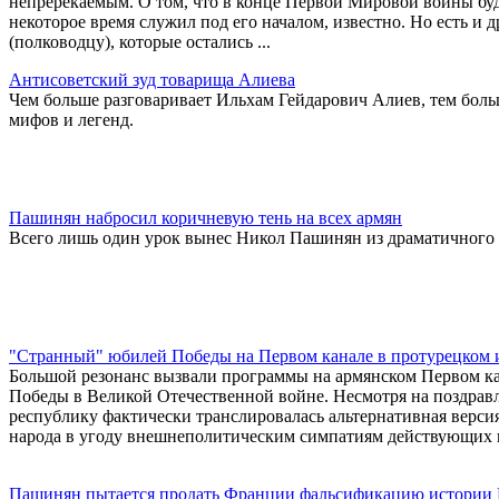
непререкаемым. О том, что в конце Первой Мировой войны б
некоторое время служил под его началом, известно. Но есть и 
(полководцу), которые остались ...
Антисоветский зуд товарища Алиева
Чем больше разговаривает Ильхам Гейдарович Алиев, тем больш
мифов и легенд.
Пашинян набросил коричневую тень на всех армян
Всего лишь один урок вынес Никол Пашинян из драматичного 
"Странный" юбилей Победы на Первом канале в протурецком 
Большой резонанс вызвали программы на армянском Первом к
Победы в Великой Отечественной войне. Несмотря на поздравл
республику фактически транслировалась альтернативная верси
народа в угоду внешнеполитическим симпатиям действующих 
Пашинян пытается продать Франции фальсификацию истории