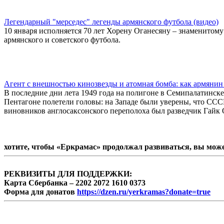
Легендарный "мерседес" легенды армянского футбола (видео)
10 января исполняется 70 лет Хорену Оганесяну – знаменитом
армянского и советского футбола.
Агент с внешностью кинозвезды и атомная бомба: как армяни
В последние дни лета 1949 года на полигоне в Семипалатинск
Пентагоне полетели головы: на Западе были уверены, что СССР
виновников англосаксонского переполоха был разведчик Гайк
хотите, чтобы «Еркрамас» продолжал развиваться, вы мож
РЕКВИЗИТЫ ДЛЯ ПОДДЕРЖКИ:
Карта Сбербанка – 2202 2072 1610 0373
Форма для донатов
https://dzen.ru/yerkramas?donate=true