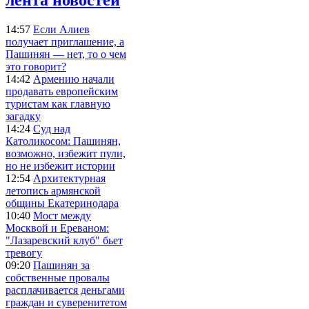
14:57
Если Алиев
получает приглашение, а
Пашинян — нет, то о чем
это говорит?
14:42
Армению начали
продавать европейским
туристам как главную
загадку
14:24
Суд над
Католикосом: Пашинян,
возможно, избежит пули,
но не избежит истории
12:54
Архитектурная
летопись армянской
общины Екатеринодара
10:40
Мост между
Москвой и Ереваном:
"Лазаревский клуб" бьет
тревогу
09:20
Пашинян за
собственные провалы
расплачивается деньгами
граждан и суверенитетом