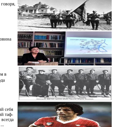
говоря,
ловина
м в
ода
ий себя
ий таф-
 всегда
..