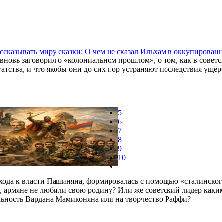
ссказывать миру сказки: О чем не сказал Ильхам в оккупирова
вновь заговорил о «колониальном прошлом», о том, как в совет
атства, и что якобы они до сих пор устраняют последствия уще
5
6
7
8
9
10
рихода к власти Пашиняна, формировалась с помощью «сталинско
ка, армяне не любили свою родину? Или же советский лидер каки
льность Вардана Мамиконяна или на творчество Раффи?