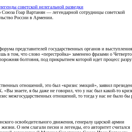
 легенды советской нелегальной разведки
го Союза Гоар Вартанян — легендарной сотрудницы советской
льство России в Армении.
форума представителей государственных органов и выступлени
ь в том, что слово «перестройка» заменено фразами о Четверт
опорожняя болтовня, под прикрытием которой идет процесс разр
твенных отношений, это был «кризис эмоций», заявил президен
«Вы знаете, я бы даже не говорил, что у нас был какой-то криз
ис межгосударственных отношений, то тогда у нас не было бы 
янского освободительного движения, генералу царской армии
изни. О нем слагали песни и легенды, его авторитет считался