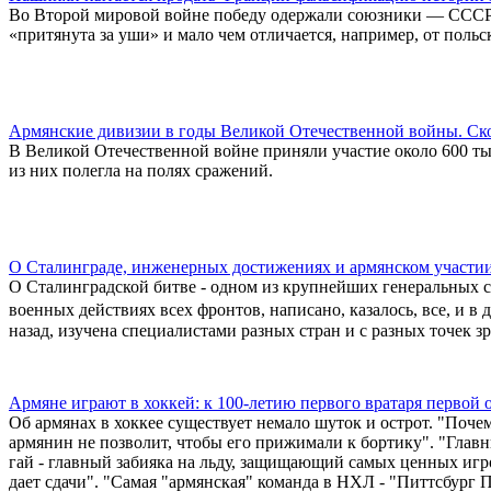
Во Второй мировой войне победу одержали союзники — СССР,
«притянута за уши» и мало чем отличается, например, от польс
Армянские дивизии в годы Великой Отечественной войны. Ск
В Великой Отечественной войне приняли участие около 600 т
из них полегла на полях сражений.
О Сталинграде, инженерных достижениях и армянском участи
О Сталинградской битве - одном из крупнейших генеральных
военных действиях всех фронтов, написано, казалось, все, и в 
назад, изучена специалистами разных стран и с разных точек зр
Армяне играют в хоккей: к 100-летию первого вратаря перво
Об армянах в хоккее существует немало шуток и острот. "Поче
армянин не позволит, чтобы его прижимали к бортику". "Глав
гай - главный забияка на льду, защищающий самых ценных игр
дает сдачи". "Самая "армянская" команда в НХЛ - "Питтсбург П