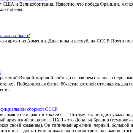
 США и Великобритания. Известно, что победа Франции, мягко 
кой победы.
олько их было?
ысяч армян из Армении, Диаспоры и республик СССР. Почти по
и
 сражений Второй мировой войны, сыгравшем ставшего переломо
деталях․ Победоносная битва, 80-летие которой отмечалось два г
ения.
й официальной сборной СССР
му армяне не играют в хоккей?" - "Потому что ни один уважающ
ный армянский хоккеист в НХЛ - это Дональд Брашир (темнокож
оков своей команды). Он типичный армянин: черный, большой и
ингвинз" - достаточно внимательно посмотреть на символ этого .