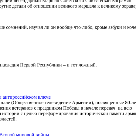
удущий легендарный Маршал Советского Союза Иван Баграмян
другие детали об отношении великого маршала к великому зорава
е сомнений, изучал ли он вообще что-либо, кроме азбуки и коч
наследия Первой Республики – и тот ложный.
и антироссийском ключе
анале (Общественное телевидение Армении), посвященные 80-л
ения ветеранов с праздником Победы в начале передач, на всю
я истории с целью переформирования исторической памяти армя
властей.
 Второй мировой войны