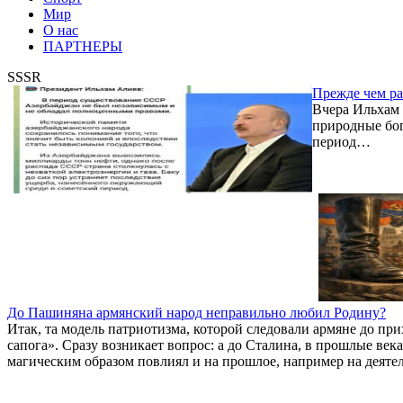
Мир
О нас
ПАРТНЕРЫ
SSSR
Прежде чем ра
Вчера Ильхам 
природные бог
период…
До Пашиняна армянский народ неправильно любил Родину?
Итак, та модель патриотизма, которой следовали армяне до п
сапога». Сразу возникает вопрос: а до Сталина, в прошлые ве
магическим образом повлиял и на прошлое, например на деяте