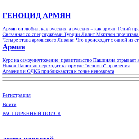
ГЕНОЦИД АРМЯН
Армян он любил, как русских, а русских – как армян: Гений 
Связанная со спецслужбами Турции Лилит Мкртчян прочитала
Четыре этапа армянского Ливана: Что происходит с одной из 
Армия
Курс на самоуничтожение: правительство Пашиняна отрывает
Никол Пашинян переходит к формуле "вечного" правления
Армения и ОДКБ приближаются к точке невозврата
Регистрация
Войти
РАСШИРЕННЫЙ ПОИСК
лента новостей