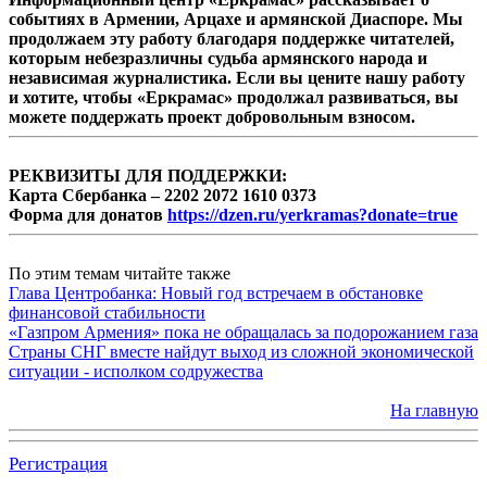
событиях в Армении, Арцахе и армянской Диаспоре. Мы
продолжаем эту работу благодаря поддержке читателей,
которым небезразличны судьба армянского народа и
независимая журналистика. Если вы цените нашу работу
и хотите, чтобы «Еркрамас» продолжал развиваться, вы
можете поддержать проект добровольным взносом.
РЕКВИЗИТЫ ДЛЯ ПОДДЕРЖКИ:
Карта Сбербанка – 2202 2072 1610 0373
Форма для донатов
https://dzen.ru/yerkramas?donate=true
По этим темам читайте также
Глава Центробанка: Новый год встречаем в обстановке
финансовой стабильности
«Газпром Армения» пока не обращалась за подорожанием газа
Страны СНГ вместе найдут выход из сложной экономической
ситуации - исполком содружества
На главную
Регистрация