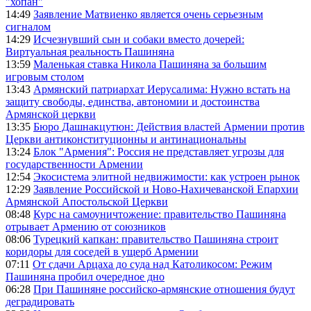
"хопан"
14:49
Заявление Матвиенко является очень серьезным
сигналом
14:29
Исчезнувший сын и собаки вместо дочерей:
Виртуальная реальность Пашиняна
13:59
Маленькая ставка Никола Пашиняна за большим
игровым столом
13:43
Армянский патриархат Иерусалима: Нужно встать на
защиту свободы, единства, автономии и достоинства
Армянской церкви
13:35
Бюро Дашнакцутюн: Действия властей Армении против
Церкви антиконституционны и антинациональны
13:24
Блок "Армения": Россия не представляет угрозы для
государственности Армении
12:54
Экосистема элитной недвижимости: как устроен рынок
12:29
Заявление Российской и Ново-Нахичеванской Епархии
Армянской Апостольской Церкви
08:48
Курс на самоуничтожение: правительство Пашиняна
отрывает Армению от союзников
08:06
Турецкий капкан: правительство Пашиняна строит
коридоры для соседей в ущерб Армении
07:11
От сдачи Арцаха до суда над Католикосом: Режим
Пашиняна пробил очередное дно
06:28
При Пашиняне российско-армянские отношения будут
деградировать