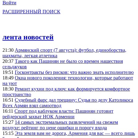
Войти
РАСШИРЕННЫЙ ПОИСК
лента новостей
21:30
Армянский спорт (7 августа): футбол, единоборства,
шахматы, легкая атлетика
20:37
Такого как Пашинян не было со времен нашествия
сельджуков
19:51
Госконтракты без рисков: что важно знать исполнителю
18:49
Окна нового поколения: технологии, которые работают
на уют
18:30
Ремонт кухни под ключ: как формируется комфортное
пространство
16:51
Судебный фарс дал трещину: Судья по делу Католикоса
Всех Армян взял самоотвод
16:11
Спорт под каблуком власти: Пашинян готовит
рейдерский захват НОК Армении
15:27
14 самых экстремальных развлечений на свежем
воздухе: рейтинг по цене ошибки и порогу входа
15:15
Эта земля вам не дорога, Армения для вас — всего лишь