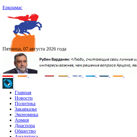
Еркрамас
Пятница, 07 августа 2026 года
Главная
Новости
Политика
Закавказье
Экономика
Армия
Диаспора
Общество
Аналитика