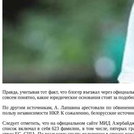
Правда, учитывая тот факт, что блогер въезжал через официа
совсем понятно, какие юридические основания стоят за подоб
По другим источникам, А. Лапшина арестовали по обвинени
пользу независимости НКР. К сожалению, белорусские источн
Следует отметить, что на официальном сайте МИД Азербайджа
список включал в себя 623 фамилии, в том числе, пятерых г
стран ЕС, США. По реальному опыту, включение в список вовсе