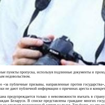
льные пункты пропуска, используя подлинные документы и прох
ным недовольством.
ю «за публичные призывы, направленные против государства»,
ики не дают публичной информации о причинах ареста и конкре
на предупреждается только о невозможности въехать в страну 
раждан Беларуси. В списке представлены граждане многих госу
 не означает пожизненный запрет на въезд. Тем более, на это н