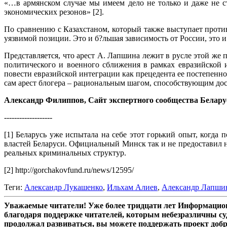
«…в армянском случае мы имеем дело не только и даже не с
экономических резонов» [2].
По сравнению с Казахстаном, который также выступает проти
уязвимой позиции. Это и б?льшая зависимость от России, это 
Представляется, что арест А. Лапшина лежит в русле этой же 
политического и военного сближения в рамках евразийской
повести евразийской интеграции как прецедента ее постепенно
сам арест блогера – рациональным шагом, способствующим до
Александр Филиппов, Сайт экспертного сообщества Беларус
-------------------
[1] Беларусь уже испытала на себе этот горький опыт, когда
властей Беларуси. Официальный Минск так и не предоставил ни
реальных криминальных структур.
[2] http://gorchakovfund.ru/news/12595/
Теги:
Александр Лукашенко
,
Ильхам Алиев
,
Александр Лапши
Уважаемые читатели! Уже более тридцати лет Информацион
благодаря поддержке читателей, которым небезразличны су
продолжал развиваться, вы можете поддержать проект доб