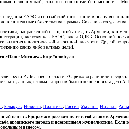
только с экономикой, сколько с вопросами безопасности… Мос
в придания ЕАЭС и евразийской интеграции в целом военно-пол
и дополнительные обязательства в рамках Союзного государства.
политики, направленной на то, чтобы не дать Армении, в том чи
 интеграции, включая как ЕАЭС, так и ОДКБ. Основной посыл
го развития в политической и военной плоскости. Другой вопро
стижению каких-либо внятных целей.
и «Наше Мнение» - http://nmnby.eu
 после ареста А. Беляцкого власти ЕС резко ограничили предо
каких данных, сколько запросов было отклонено из-за дела А. Б
н
,
Беларусь
,
Новости
,
Политика
,
Россия
,
Украина
,
Израиль
,
Арца
ный центр «Еркрамас» рассказывает о событиях в Армении,
дьба армянского народа и независимая журналистика. Если в
ровольным взносом.