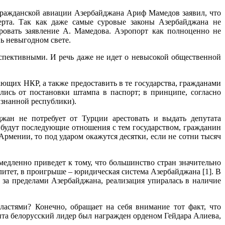
 гражданской авиации Азербайджана Ариф Мамедов заявил, что
ерта. Так как даже самые суровые законы Азербайджана не
ровать заявление А. Мамедова. Аэропорт как полноценно не
ь невыгодном свете.
рспективными. И речь даже не идет о невысокой общественной
ющих НКР, а также предоставить в те государства, гражданами
лись от постановки штампа в паспорт; в принципе, согласно
знанной республики).
джан не потребует от Турции арестовать и выдать депутата
 будут последующие отношения с тем государством, гражданин
Армении, то под ударом окажутся десятки, если не сотни тысяч
медленно приведет к тому, что большинство стран значительно
итет, в проигрыше – юридическая система Азербайджана [1]. В
я за пределами Азербайджана, реализация упиралась в наличие
властями? Конечно, обращает на себя внимание тот факт, что
ита белорусский лидер был награжден орденом Гейдара Алиева,