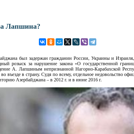
дра Лапшина?
ербайджана был задержан гражданин России, Украины и Израи
дный розыск за нарушение закона «О государственной грани
щение А. Лапшиным непризнанной Нагорно-Карабахской Респу
во въезде в страну. Судя по всему, отдельное недовольство офиц
торию Азербайджана – в 2012 г. и в июне 2016 г.