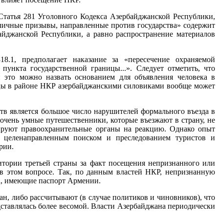
татья 281 Уголовного Кодекса Азербайджанской Республики,
бличные призывы, направленные против государства» содержит
йджанской Республики, а равно распространение материалов
8.1, предполагает наказание за «пересечение охраняемой
ункта государственной границы...». Следует отметить, что
 это можно назвать основанием для объявления человека в
ницы в районе НКР азербайджанскими силовиками вообще может
тв является большое число нарушителей формального въезда в
е очень умные путешественники, которые въезжают в страну, не
ируют правоохранительные органы на реакцию. Однако опыт
я целенаправленным поиском и преследованием туристов и
рии.
итории третьей страны за факт посещения непризнанного или
 в этом вопросе. Так, по данным властей НКР, непризнанную
ица, имеющие паспорт Армении.
н, либо рассчитывают (в случае политиков и чиновников), что
дставлялась более весомой. Власти Азербайджана периодически