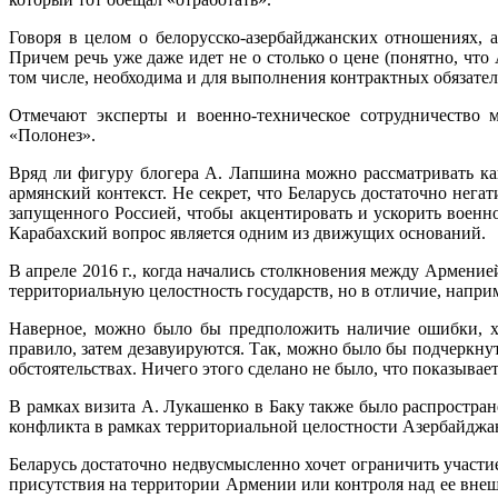
Говоря в целом о белорусско-азербайджанских отношениях, 
Причем речь уже даже идет не о столько о цене (понятно, что 
том числе, необходима и для выполнения контрактных обязател
Отмечают эксперты и военно-техническое сотрудничество м
«Полонез».
Вряд ли фигуру блогера А. Лапшина можно рассматривать ка
армянский контекст. Не секрет, что Беларусь достаточно не
запущенного Россией, чтобы акцентировать и ускорить воен
Карабахский вопрос является одним из движущих оснований.
В апреле 2016 г., когда начались столкновения между Армен
территориальную целостность государств, но в отличие, напри
Наверное, можно было бы предположить наличие ошибки, хо
правило, затем дезавуируются. Так, можно было бы подчеркн
обстоятельствах. Ничего этого сделано не было, что показыва
В рамках визита А. Лукашенко в Баку также было распростран
конфликта в рамках территориальной целостности Азербайджа
Беларусь достаточно недвусмысленно хочет ограничить участ
присутствия на территории Армении или контроля над ее вне