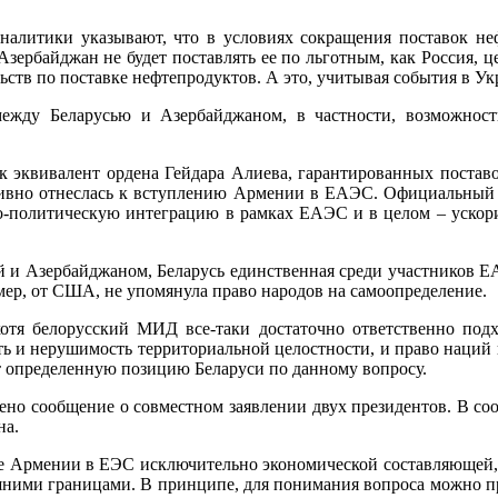
аналитики указывают, что в условиях сокращения поставок неф
Азербайджан не будет поставлять ее по льготным, как Россия, це
ьств по поставке нефтепродуктов. А это, учитывая события в У
ежду Беларусью и Азербайджаном, в частности, возможность
к эквивалент ордена Гейдара Алиева, гарантированных поставо
гативно отнеслась к вступлению Армении в ЕАЭС. Официальный
но-политическую интеграцию в рамках ЕАЭС и в целом – ускор
ией и Азербайджаном, Беларусь единственная среди участников 
мер, от США, не упомянула право народов на самоопределение.
тя белорусский МИД все-таки достаточно ответственно подх
уть и нерушимость территориальной целостности, и право наций
ет определенную позицию Беларуси по данному вопросу.
ено сообщение о совместном заявлении двух президентов. В со
на.
ие Армении в ЕЭС исключительно экономической составляющей, 
шними границами. В принципе, для понимания вопроса можно пр