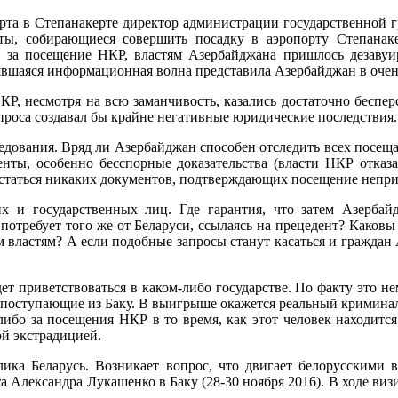
опорта в Степанакерте директор администрации государственной
ты, собирающиеся совершить посадку в аэропорту Степанак
ия за посещение НКР, властям Азербайджана пришлось дезавуи
явшаяся информационная волна представила Азербайджан в очен
КР, несмотря на всю заманчивость, казались достаточно беспе
проса создавал бы крайне негативные юридические последствия.
едования. Вряд ли Азербайджан способен отследить всех посеща
нты, особенно бесспорные доказательства (власти НКР отказа
статься никаких документов, подтверждающих посещение непри
их и государственных лиц. Где гарантия, что затем Азербай
потребует того же от Беларуси, ссылаясь на прецедент? Каковы
 властям? А если подобные запросы станут касаться и граждан 
т приветствоваться в каком-либо государстве. По факту это не
 поступающие из Баку. В выигрыше окажется реальный криминал
-либо за посещения НКР в то время, как этот человек находитс
ой экстрадицией.
лика Беларусь. Возникает вопрос, что двигает белорусскими 
а Александра Лукашенко в Баку (28-30 ноября 2016). В ходе виз