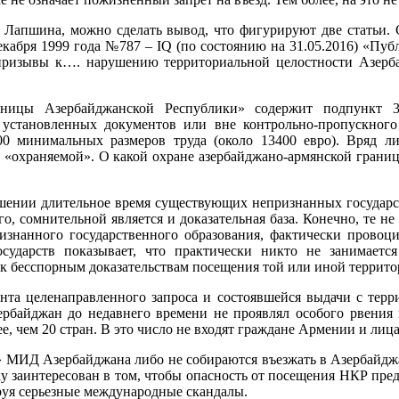
Лапшина, можно сделать вывод, что фигурируют две статьи. С
кабря 1999 года №787 – IQ (по состоянию на 31.05.2016) «Пу
призывы к…. нарушению территориальной целостности Азерба
аницы Азербайджанской Республики» содержит подпункт 31
установленных документов или вне контрольно-пропускного п
0 минимальных размеров труда (около 13400 евро). Вряд ли
во «охраняемой». О какой охране азербайджано-армянской гра
ношении длительное время существующих непризнанных государс
о, сомнительной является и доказательная база. Конечно, те н
знанного государственного образования, фактически провоц
сударств показывает, что практически никто не занимаетс
 к бесспорным доказательствам посещения той или иной террито
ента целенаправленного запроса и состоявшейся выдачи с терр
зербайджан до недавнего времени не проявлял особого рвения
лее, чем 20 стран. В это число не входят граждане Армении и л
» МИД Азербайджана либо не собираются въезжать в Азербайджа
у заинтересован в том, чтобы опасность от посещения НКР пре
руя серьезные международные скандалы.