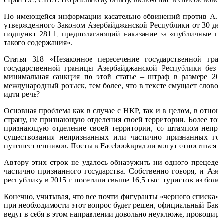
По имеющейся информации касательно обвинений против А. 
утвержденного Законом Азербайджанской Республики от 30 де
подпункт 281.1, предполагающий наказание за «публичные 
такого содержания».
Статья 318 «Незаконное пересечение государственной гр
государственной границы Азербайджанской Республики без 
минимальная санкция по этой статье – штраф в размере 20
международный розыск, тем более, что в тексте смущает сло
идти речь?
Основная проблема как в случае с НКР, так и в целом, в от
страну, не признающую отделения своей территории. Более тог
признающую отделение своей территории, со штампом непри
существования непризнанных или частично признанных го
путешественников. Посты в Facebookвряд ли могут относиться
Автору этих строк не удалось обнаружить ни одного прецед
частично признанного государства. Собственно говоря, и А
республику в 2015 г. посетили свыше 16,5 тыс. туристов из бо
Конечно, учитывая, что все почти фигуранты «черного списка
при необходимости этот вопрос будет решен, официальный Бак
ведут в себя в этом направлении довольно неуклюже, провоци