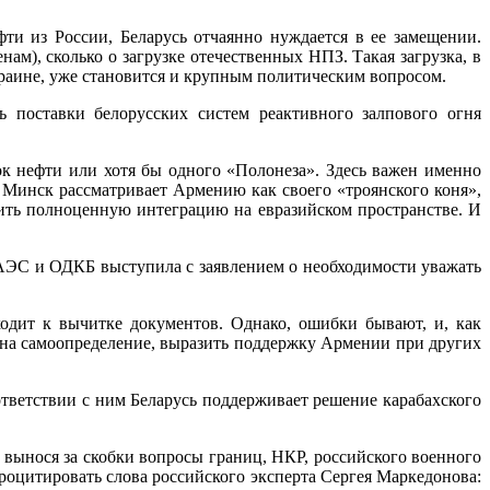
ти из России, Беларусь отчаянно нуждается в ее замещении.
нам), сколько о загрузке отечественных НПЗ. Такая загрузка, в
краине, уже становится и крупным политическим вопросом.
 поставки белорусских систем реактивного залпового огня
к нефти или хотя бы одного «Полонеза». Здесь важен именно
 Минск рассматривает Армению как своего «троянского коня»,
ить полноценную интеграцию на евразийском пространстве. И
ЕАЭС и ОДКБ выступила с заявлением о необходимости уважать
одит к вычитке документов. Однако, ошибки бывают, и, как
 на самоопределение, выразить поддержку Армении при других
ответствии с ним Беларусь поддерживает решение карабахского
вынося за скобки вопросы границ, НКР, российского военного
оцитировать слова российского эксперта Сергея Маркедонова: