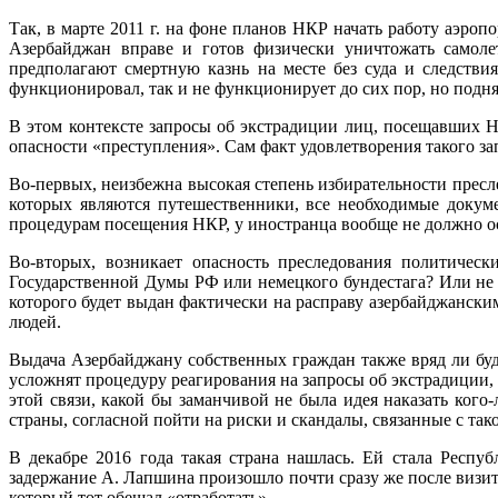
Так, в марте 2011 г. на фоне планов НКР начать работу аэр
Азербайджан вправе и готов физически уничтожать самоле
предполагают смертную казнь на месте без суда и следств
функционировал, так и не функционирует до сих пор, но подн
В этом контексте запросы об экстрадиции лиц, посещавших Н
опасности «преступления». Сам факт удовлетворения такого за
Во-первых, неизбежна высокая степень избирательности пресл
которых являются путешественники, все необходимые докуме
процедурам посещения НКР, у иностранца вообще не должно о
Во-вторых, возникает опасность преследования политическ
Государственной Думы РФ или немецкого бундестага? Или не 
которого будет выдан фактически на расправу азербайджанским
людей.
Выдача Азербайджану собственных граждан также вряд ли буде
усложнят процедуру реагирования на запросы об экстрадиции,
этой связи, какой бы заманчивой не была идея наказать кого
страны, согласной пойти на риски и скандалы, связанные с так
В декабре 2016 года такая страна нашлась. Ей стала Респуб
задержание А. Лапшина произошло почти сразу же после визит
который тот обещал «отработать».