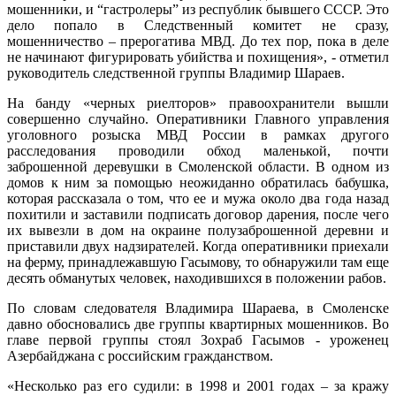
мошенники, и “гастролеры” из республик бывшего СССР. Это
дело попало в Следственный комитет не сразу,
мошенничество – прерогатива МВД. До тех пор, пока в деле
не начинают фигурировать убийства и похищения», - отметил
руководитель следственной группы Владимир Шараев.
На банду «черных риелторов» правоохранители вышли
совершенно случайно. Оперативники Главного управления
уголовного розыска МВД России в рамках другого
расследования проводили обход маленькой, почти
заброшенной деревушки в Смоленской области. В одном из
домов к ним за помощью неожиданно обратилась бабушка,
которая рассказала о том, что ее и мужа около два года назад
похитили и заставили подписать договор дарения, после чего
их вывезли в дом на окраине полузаброшенной деревни и
приставили двух надзирателей. Когда оперативники приехали
на ферму, принадлежавшую Гасымову, то обнаружили там еще
десять обманутых человек, находившихся в положении рабов.
По словам следователя Владимира Шараева, в Смоленске
давно обосновались две группы квартирных мошенников. Во
главе первой группы стоял Зохраб Гасымов - уроженец
Азербайджана с российским гражданством.
«Несколько раз его судили: в 1998 и 2001 годах – за кражу