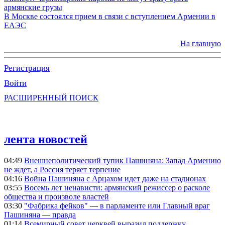
армянские грузы
В Москве состоялся прием в связи с вступлением Армении в
ЕАЭС
На главную
Регистрация
Войти
РАСШИРЕННЫЙ ПОИСК
лента новостей
04:49
Внешнеполитический тупик Пашиняна: Запад Армению
не ждет, а Россия теряет терпение
04:16
Война Пашиняна с Арцахом идет даже на стадионах
03:55
Восемь лет ненависти: армянский режиссер о расколе
общества и произволе властей
03:30
"Фабрика фейков" — в парламенте или Главный враг
Пашиняна — правда
01:14
Всемирный совет церквей выразил поддержку