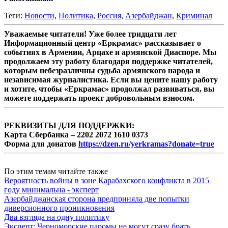
Теги:
Новости
,
Политика
,
Россия
,
Азербайджан
,
Криминал
Уважаемые читатели! Уже более тридцати лет
Информационный центр «Еркрамас» рассказывает о
событиях в Армении, Арцахе и армянской Диаспоре. Мы
продолжаем эту работу благодаря поддержке читателей,
которым небезразличны судьба армянского народа и
независимая журналистика. Если вы цените нашу работу
и хотите, чтобы «Еркрамас» продолжал развиваться, вы
можете поддержать проект добровольным взносом.
РЕКВИЗИТЫ ДЛЯ ПОДДЕРЖКИ:
Карта Сбербанка – 2202 2072 1610 0373
Форма для донатов
https://dzen.ru/yerkramas?donate=true
По этим темам читайте также
Вероятность войны в зоне Карабахского конфликта в 2015
году минимальна - эксперт
Азербайджанская сторона предприняла две попытки
диверсионного проникновения
Два взгляда на одну политику
Эксперт: Черноморские паромы не могут сразу брать