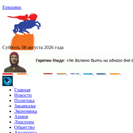
Еркрамас
Суббота, 08 августа 2026 года
Главная
Новости
Политика
Закавказье
Экономика
Армия
Диаспора
Общество
Аналитика