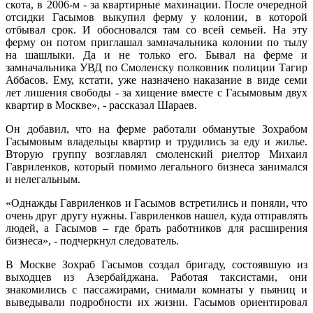
скота, в 2006-м - за квартирные махинации. После очередной
отсидки Гасымов выкупил ферму у колонии, в которой
отбывал срок. И обосновался там со всей семьей. На эту
ферму он потом приглашал замначальника колонии по тылу
на шашлыки. Да и не только его. Бывал на ферме и
замначальника УВД по Смоленску полковник полиции Тагир
Аббасов. Ему, кстати, уже назначено наказание в виде семи
лет лишения свободы - за хищение вместе с Гасымовым двух
квартир в Москве», - рассказал Шараев.
Он добавил, что на ферме работали обманутые Зохрабом
Гасымовым владельцы квартир и трудились за еду и жилье.
Вторую группу возглавлял смоленский риелтор Михаил
Гавриленков, который помимо легального бизнеса занимался
и нелегальным.
«Однажды Гавриленков и Гасымов встретились и поняли, что
очень друг другу нужны. Гавриленков нашел, куда отправлять
людей, а Гасымов – где брать работников для расширения
бизнеса», - подчеркнул следователь.
В Москве Зохраб Гасымов создал бригаду, состоявшую из
выходцев из Азербайджана. Работая таксистами, они
знакомились с пассажирами, снимали комнаты у пьяниц и
выведывали подробности их жизни. Гасымов ориентировал