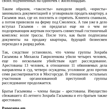
своих подчиненных на одиночек с жилплощадью.
Таким образом, «таксисты» находили людей, «юристы»
занимались документацией и уговаривали продать квартиру, а
Гасымов знал, где их поселить и спрятать. Клиента спаивали,
а потом привозили на ферму под Смоленск. А там уже в дело
вступал Гасымов - он предлагал еще ни о чем не
подозревающим жертвам построить совместный гостиничный
комплекс возле трассы. После того, как были подписаны
документы на продажу квартиры, будущий бизнесмен
переходил в разряд рабов.
Так, следствие установило, что члены группы Зохраба
Гасымова и Михаила Гавриленкова убили четырех человек,
еще по нескольким убийствам идет расследование.
Арестованы 13 человек, в отношении 11 обвиняемых дела
направлены в суд, четверо осуждены, уголовное дело против
семи рассматривается в Мосгорсуде. В отношении остальных
участников организованной преступной группы
расследование продолжается.
Братья Гасымовы – члены банды – арестованы. Имущество
сбежавшего 41-летнего Зохраба Гасымова и его братьев также
арестовано.
Panorama.am