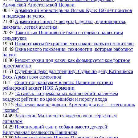
Армянской Апостольской Церкви
00:17
Армянский монастырь на Иссык-Куле: 160 лет поисков
и надежды на успех
21:30
Армянский спорт (7 августа): футбол, единоборства,
шахматы, легкая атлетика
20:37
Такого как Пашинян не было со времен нашествия
сельджуков
19:51
Госконтракты без рисков: что важно знать исполнителю
18:49
Окна нового поколения: технологии, которые работают
на уют
18:30
Ремонт кухни под ключ: как формируется комфортное
пространство
16:51
Судебный фарс дал трещину: Судья по делу Католикоса
Всех Армян взял самоотвод
16:11
Спорт под каблуком власти: Пашинян готовит
рейдерский захват НОК Армении
15:27
14 самых экстремальных развлечений на свежем
воздухе: рейтинг по цене ошибки и порогу входа
15:15
Эта земля вам не дорога, Армения для вас — всего лишь
"хопан"
14:49
Заявление Матвиенко является очень серьезным
сигналом
14:29
Исчезнувший сын и собаки вместо дочерей:
Виртуальная реальность Пашиняна
13:59
Маленькая ставка Никола Пашиняна за большим