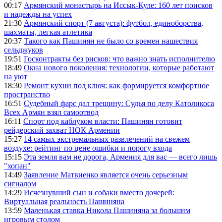
00:17
Армянский монастырь на Иссык-Куле: 160 лет поисков
и надежды на успех
21:30
Армянский спорт (7 августа): футбол, единоборства,
шахматы, легкая атлетика
20:37
Такого как Пашинян не было со времен нашествия
сельджуков
19:51
Госконтракты без рисков: что важно знать исполнителю
18:49
Окна нового поколения: технологии, которые работают
на уют
18:30
Ремонт кухни под ключ: как формируется комфортное
пространство
16:51
Судебный фарс дал трещину: Судья по делу Католикоса
Всех Армян взял самоотвод
16:11
Спорт под каблуком власти: Пашинян готовит
рейдерский захват НОК Армении
15:27
14 самых экстремальных развлечений на свежем
воздухе: рейтинг по цене ошибки и порогу входа
15:15
Эта земля вам не дорога, Армения для вас — всего лишь
"хопан"
14:49
Заявление Матвиенко является очень серьезным
сигналом
14:29
Исчезнувший сын и собаки вместо дочерей:
Виртуальная реальность Пашиняна
13:59
Маленькая ставка Никола Пашиняна за большим
игровым столом