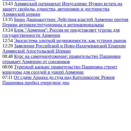
13:43
Армянский патриархат Иерусалима: Нужно встать на
защиту свободы, единства, автономии и достоинства
Армянской церкви
13:35
Бюро Дашнакцутюн: Действия властей Армении против
Церкви антиконституционны и антинациональны
13:24
Блок "Армения": Россия не представляет угрозы для
государственности Армении
12:54
Экосистема элитной недвижимости: как устроен рынок
12:29
Заявление Российской и Ново-Нахичеванской Епархии
Армянской Апостольской Церкви
08:48
Курс на самоуничтожение: правительство Пашиняна
отрывает Армению от союзников
08:06
Турецкий капкан: правительство Пашиняна строит
коридоры для соседей в ущерб Армении
07:11
От сдачи Арцаха до суда над Католикосом: Режим
Пашиняна пробил очередное дно