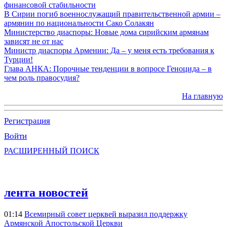
финансовой стабильности
В Сирии погиб военнослужащий правительственной армии –
армянин по национальности Сако Солакян
Министерство диаспоры: Новые дома сирийским армянам
зависят не от нас
Министр диаспоры Армении: Да – у меня есть требования к
Турции!
Глава АНКА: Порочные тенденции в вопросе Геноцида – в
чем роль правосудия?
На главную
Регистрация
Войти
РАСШИРЕННЫЙ ПОИСК
лента новостей
01:14
Всемирный совет церквей выразил поддержку
Армянской Апостольской Церкви