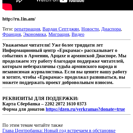
http://ru.1in.am/
Теги:
репатриация
,
Вардан Септджян
,
Новости
,
Диаспора
,
Франция
,
Экономика
,
Миграция
,
Видео
Уважаемые читатели! Уже более тридцати лет
Информационный центр «Еркрамас» рассказывает о
событиях в Армении, Арцахе и армянской Диаспоре. Мы
продолжаем эту работу благодаря поддержке читателей,
которым небезразличны судьба армянского народа и
независимая журналистика. Если вы цените нашу работу
и хотите, чтобы «Еркрамас» продолжал развиваться, вы
можете поддержать проект добровольным взносом.
РЕКВИЗИТЫ ДЛЯ ПОДДЕРЖКИ:
Карта Сбербанка – 2202 2072 1610 0373
Форма для донатов
https://dzen.ru/yerkramas?donate=true
По этим темам читайте также
Глава Центробанка: Новый год встречаем в обстановке