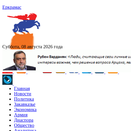
Еркрамас
Суббота, 08 августа 2026 года
Главная
Новости
Политика
Закавказье
Экономика
Армия
Диаспора
Общество
Аналитика