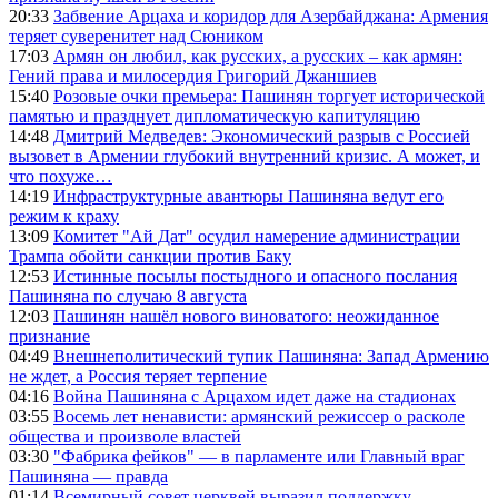
20:33
Забвение Арцаха и коридор для Азербайджана: Армения
теряет суверенитет над Сюником
17:03
Армян он любил, как русских, а русских – как армян:
Гений права и милосердия Григорий Джаншиев
15:40
Розовые очки премьера: Пашинян торгует исторической
памятью и празднует дипломатическую капитуляцию
14:48
Дмитрий Медведев: Экономический разрыв с Россией
вызовет в Армении глубокий внутренний кризис. А может, и
что похуже…
14:19
Инфраструктурные авантюры Пашиняна ведут его
режим к краху
13:09
Комитет "Ай Дат" осудил намерение администрации
Трампа обойти санкции против Баку
12:53
Истинные посылы постыдного и опасного послания
Пашиняна по случаю 8 августа
12:03
Пашинян нашёл нового виноватого: неожиданное
признание
04:49
Внешнеполитический тупик Пашиняна: Запад Армению
не ждет, а Россия теряет терпение
04:16
Война Пашиняна с Арцахом идет даже на стадионах
03:55
Восемь лет ненависти: армянский режиссер о расколе
общества и произволе властей
03:30
"Фабрика фейков" — в парламенте или Главный враг
Пашиняна — правда
01:14
Всемирный совет церквей выразил поддержку