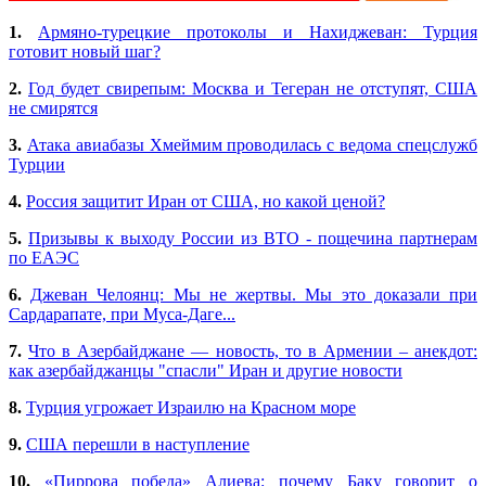
1.
Армяно-турецкие протоколы и Нахиджеван: Турция
готовит новый шаг?
2.
Год будет свирепым: Москва и Тегеран не отступят, США
не смирятся
3.
Атака авиабазы Хмеймим проводилась с ведома спецслужб
Турции
4.
Россия защитит Иран от США, но какой ценой?
5.
Призывы к выходу России из ВТО - пощечина партнерам
по ЕАЭС
6.
Джеван Челоянц: Мы не жертвы. Мы это доказали при
Сардарапате, при Муса-Даге...
7.
Что в Азербайджане — новость, то в Армении – анекдот:
как азербайджанцы "спасли" Иран и другие новости
8.
Турция угрожает Израилю на Красном море
9.
США перешли в наступление
10.
«Пиррова победа» Алиева: почему Баку говорит о