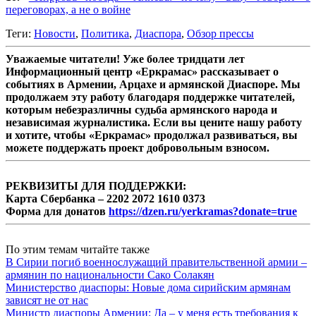
переговорах, а не о войне
Теги:
Новости
,
Политика
,
Диаспора
,
Обзор прессы
Уважаемые читатели! Уже более тридцати лет
Информационный центр «Еркрамас» рассказывает о
событиях в Армении, Арцахе и армянской Диаспоре. Мы
продолжаем эту работу благодаря поддержке читателей,
которым небезразличны судьба армянского народа и
независимая журналистика. Если вы цените нашу работу
и хотите, чтобы «Еркрамас» продолжал развиваться, вы
можете поддержать проект добровольным взносом.
РЕКВИЗИТЫ ДЛЯ ПОДДЕРЖКИ:
Карта Сбербанка – 2202 2072 1610 0373
Форма для донатов
https://dzen.ru/yerkramas?donate=true
По этим темам читайте также
В Сирии погиб военнослужащий правительственной армии –
армянин по национальности Сако Солакян
Министерство диаспоры: Новые дома сирийским армянам
зависят не от нас
Министр диаспоры Армении: Да – у меня есть требования к