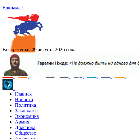
Еркрамас
Воскресенье, 09 августа 2026 года
Главная
Новости
Политика
Закавказье
Экономика
Армия
Диаспора
Общество
Аналитика