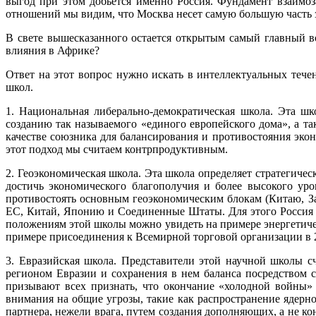
выгод при этом добьётся именно Россия. Фундамент взаимо
отношений мы видим, что Москва несет самую большую часть з
В свете вышесказанного остается открытым самый главный в
влияния в Африке?
Ответ на этот вопрос нужно искать в интеллектуальных тече
школ.
1. Национальная либерально-демократическая школа. Эта ш
созданию так называемого «единого европейского дома», а т
качестве союзника для балансирования и противостояния эк
этот подход мы считаем контрпродуктивным.
2. Геоэкономическая школа. Эта школа определяет стратегиче
достичь экономического благополучия и более высокого уро
противостоять основным геоэкономическим блокам (Китаю, За
ЕС, Китай, Японию и Соединенные Штаты. Для этого Россия 
положениям этой школы можно увидеть на примере энергетичес
примере присоединения к Всемирной торговой организации в 2
3. Евразийская школа. Представители этой научной школы с
регионом Евразии и сохранения в нем баланса посредством 
призывают всех признать, что окончание «холодной войны
внимания на общие угрозы, такие как распространение ядерн
партнера, нежели врага, путем создания дополняющих, а не 