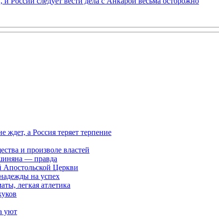
 и России следует вести дела с Анкарой весьма осторожно
ждет, а Россия теряет терпение
ества и произволе властей
шиняна — правда
й Апостольской Церкви
 надежды на успех
аты, легкая атлетика
жуков
а уют