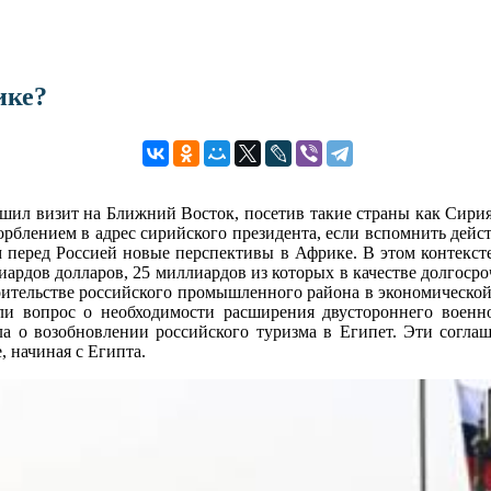
ике?
шил визит на Ближний Восток, посетив такие страны как Сирия
рблением в адрес сирийского президента, если вспомнить дейст
еред Россией новые перспективы в Африке. В этом контексте 
ардов долларов, 25 миллиардов из которых в качестве долгоср
оительстве российского промышленного района в экономической 
ли вопрос о необходимости расширения двустороннего военно
ла о возобновлении российского туризма в Египет. Эти согл
 начиная с Египта.