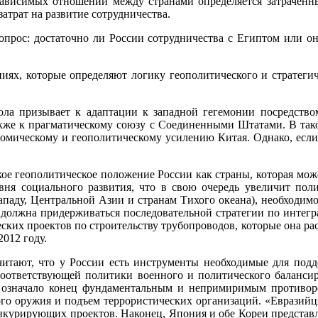
зависимых отношений между странами определяется затраченны
атрат на развитие сотрудничества.
опрос: достаточно ли России сотрудничества с Египтом или он
ниях, которые определяют логику геополитического и стратег
кола призывает к адаптации к западной гегемонии посредство
акже к прагматическому союзу с Соединенными Штатами. В тако
ономическому и геополитическому усилению Китая. Однако, есл
ское геополитическое положение России как страны, которая м
вня социального развития, что в свою очередь увеличит пол
паду, Центральной Азии и странам Тихого океана), необходим
должна придерживаться последовательной стратегии по интегр
ких проектов по строительству трубопроводов, которые она раст
012 году.
читают, что у России есть инструменты необходимые для под
соответствующей политики военного и политического балансир
» означало конец фундаментальным и непримиримым противор
ого оружия и подъем террористических организаций. «Евразийцы
конкурирующих проектов. Наконец, Япония и обе Кореи представ