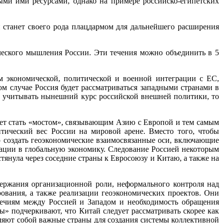
ми ими ресурсами, однако на примере российско-египетских
 станет своего рода плацдармом для дальнейшего расширения
ического мышления России. Эти течения можно объединить в 5
м экономической, политической и военной интеграции с ЕС,
м случае Россия будет рассматриваться западными странами в
и учитывать нынешний курс российской внешней политики, то
ожет стать «мостом», связывающим Азию с Европой и тем самым
итический вес России на мировой арене. Вместо того, чтобы
о создать геоэкономические взаимосвязанные оси, включающие
ации в глобальную экономику. Следование Россией некоторым
янула через соседние страны к Евросоюзу и Китаю, а также на
держания организационной роли, неформального контроля над
ования, а также реализации геоэкономических проектов. Они
ечиям между Россией и Западом и необходимость обращения
» подчеркивают, что Китай следует рассматривать скорее как
ляют собой важные страны для создания системы коллективной