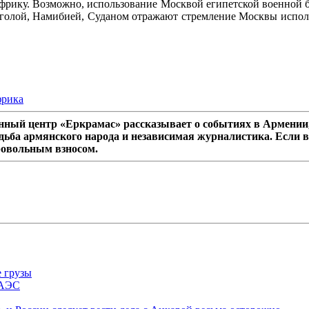
Африку. Возможно, использование Москвой египетской военной б
голой, Намибией, Суданом отражают стремление Москвы использ
рика
ный центр «Еркрамас» рассказывает о событиях в Армении,
дьба армянского народа и независимая журналистика. Если в
ровольным взносом.
е грузы
ЕАЭС