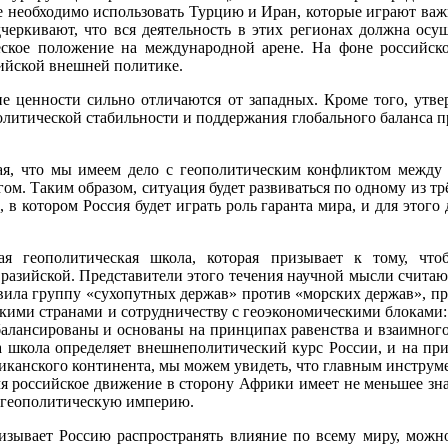
кже необходимо использовать Турцию и Иран, которые играют ва
еркивают, что вся деятельность в этих регионах должна осущ
ческое положение на международной арене. На фоне российс
сийской внешней политике.
ие ценности сильно отличаются от западных. Кроме того, утве
политической стабильности и поддержания глобального баланса
дая, что мы имеем дело с геополитическим конфликтом между 
 Таким образом, ситуация будет развиваться по одному из трёх
в, в котором Россия будет играть роль гаранта мира, и для эт
.
ная геополитическая школа, которая призывает к тому, чт
вразийской. Представители этого течения научной мысли считают
главила группу «сухопутных держав» против «морских держав»,
скими странами и сотрудничеству с геоэкономическими блоками
сбалансированы и основаны на принципах равенства и взаимного
 школа определяет внешнеполитический курс России, и на прим
иканского континента, мы можем увидеть, что главным инструм
я российское движение в сторону Африки имеет не меньшее знач
ую геополитическую империю.
ризывает Россию распространять влияние по всему миру, можн