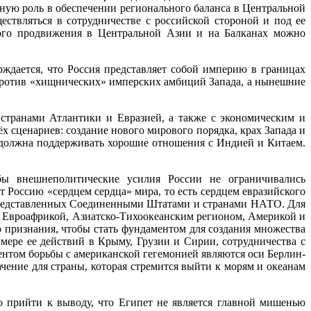
жную роль в обеспечении регионального баланса в Центральной
ествляться в сотрудничестве с российской стороной и под ее
кого продвижения в Центральной Азии и на Балканах можно
рждается, что Россия представляет собой империю в границах
 против «хищнических» имперских амбиций Запада, а нынешние
странами Атлантики и Евразией, а также с экономическим и
 сценариев: создание нового мирового порядка, крах Запада и
ого должна поддерживать хорошие отношения с Индией и Китаем.
обы внешнеполитические усилия России не ограничивались
 Россию «сердцем сердца» мира, то есть сердцем евразийского
 представленных Соединенными Штатами и странами НАТО. Для
: Евроафрикой, Азиатско-Тихоокеанским регионом, Америкой и
 признания, чтобы стать фундаментом для создания множества
ере ее действий в Крыму, Грузии и Сирии, сотрудничества с
ентом борьбы с американской гегемонией являются оси Берлин-
ение для страны, которая стремится выйти к морям и океанам
о прийти к выводу, что Египет не является главной мишенью