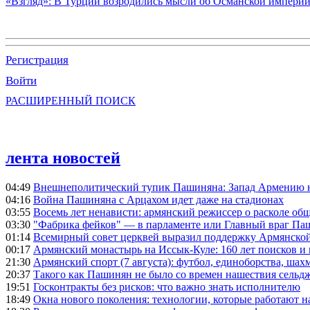
«Взгляд»: В Турции возродились мысли об Османской империи,
Регистрация
Войти
РАСШИРЕННЫЙ ПОИСК
лента новостей
04:49
Внешнеполитический тупик Пашиняна: Запад Армению не 
04:16
Война Пашиняна с Арцахом идет даже на стадионах
03:55
Восемь лет ненависти: армянский режиссер о расколе общ
03:30
"Фабрика фейков" — в парламенте или Главный враг Па
01:14
Всемирный совет церквей выразил поддержку Армянско
00:17
Армянский монастырь на Иссык-Куле: 160 лет поисков и
21:30
Армянский спорт (7 августа): футбол, единоборства, шахм
20:37
Такого как Пашинян не было со времен нашествия сельд
19:51
Госконтракты без рисков: что важно знать исполнителю
18:49
Окна нового поколения: технологии, которые работают н