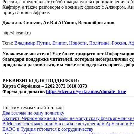
России, а представляет собой плацдарм для проникновения в 
Хафтару, а также разговоры о военных сделках с Алжиром, Ан
присутствия в Африке.
Джаляль Сильми, Ar Rai Al Youm, Великобритания
http://inosmi.ru
Теги:
Владимир Путин
,
Египет
,
Новости
,
Политика
,
Россия
,
Аф
Уважаемые читатели! Уже более тридцати лет Информацион
благодаря поддержке читателей, которым небезразличны су
продолжал развиваться, вы можете поддержать проект доб
РЕКВИЗИТЫ ДЛЯ ПОДДЕРЖКИ:
Карта Сбербанка – 2202 2072 1610 0373
Форма для донатов
https://dzen.ru/yerkramas?donate=true
По этим темам читайте также
Два взгляда на одну политику
Эксперт: Черноморские паромы не могут сразу брать армянски
В Москве состоялся прием в связи с вступлением Армении в 
ЕАЭС и Турция готовятся к сотрудничеству