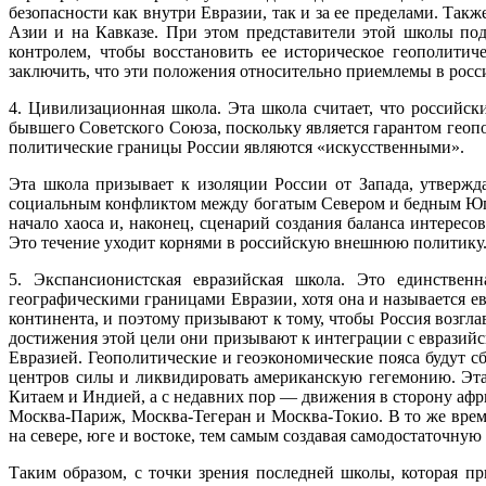
безопасности как внутри Евразии, так и за ее пределами. Та
Азии и на Кавказе. При этом представители этой школы подч
контролем, чтобы восстановить ее историческое геополити
заключить, что эти положения относительно приемлемы в рос
4. Цивилизационная школа. Эта школа считает, что российск
бывшего Советского Союза, поскольку является гарантом гео
политические границы России являются «искусственными».
Эта школа призывает к изоляции России от Запада, утверж
социальным конфликтом между богатым Севером и бедным Югом.
начало хаоса и, наконец, сценарий создания баланса интересо
Это течение уходит корнями в российскую внешнюю политику
5. Экспансионистская евразийская школа. Это единствен
географическими границами Евразии, хотя она и называется е
континента, и поэтому призывают к тому, чтобы Россия воз
достижения этой цели они призывают к интеграции с евразий
Евразией. Геополитические и геоэкономические пояса будут 
центров силы и ликвидировать американскую гегемонию. Эта
Китаем и Индией, а с недавних пор — движения в сторону афр
Москва-Париж, Москва-Тегеран и Москва-Токио. В то же врем
на севере, юге и востоке, тем самым создавая самодостаточн
Таким образом, с точки зрения последней школы, которая п