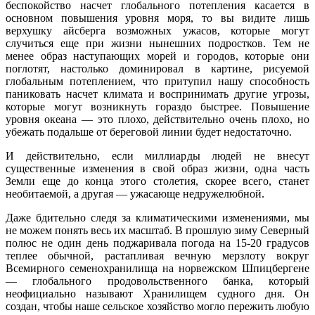
беспокойство насчет глобального потепления касается в
основном повышения уровня моря, то вы видите лишь
верхушку айсберга возможных ужасов, которые могут
случиться еще при жизни нынешних подростков. Тем не
менее образ наступающих морей и городов, которые они
поглотят, настолько доминировал в картине, рисуемой
глобальным потеплением, что притупил нашу способность
паниковать насчет климата и воспринимать другие угрозы,
которые могут возникнуть гораздо быстрее. Повышение
уровня океана — это плохо, действительно очень плохо, но
убежать подальше от береговой линии будет недостаточно.
И действительно, если миллиарды людей не внесут
существенные изменения в свой образ жизни, одна часть
Земли еще до конца этого столетия, скорее всего, станет
необитаемой, а другая — ужасающе недружелюбной.
Даже бдительно следя за климатическими изменениями, мы
не можем понять весь их масштаб. В прошлую зиму Северный
полюс не один день поджаривала погода на 15-20 градусов
теплее обычной, растапливая вечную мерзлоту вокруг
Всемирного семенохранилища на норвежском Шпицбергене
— глобального продовольственного банка, который
неофициально называют Хранилищем судного дня. Он
создан, чтобы наше сельское хозяйство могло пережить любую