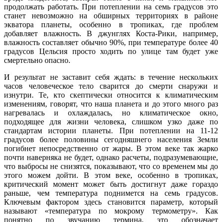
продолжать работать. При потеплении на семь градусов это
станет невозможно на обширных территориях в районе
экватора планеты, особенно в тропиках, где проблем
добавляет влажность. В джунглях Коста-Рики, например,
влажность составляет обычно 90%, при температуре более 40
градусов Цельсия просто ходить по улице там будет уже
смертельно опасно.
И результат не заставит себя ждать: в течение нескольких
часов человеческое тело сварится до смерти снаружи и
изнутри. Те, кто скептически относится к климатическим
изменениям, говорят, что наша планета и до этого много раз
нагревалась и охлаждалась, но климатическое окно,
подходящее для жизни человека, слишком узко даже по
стандартам истории планеты. При потеплении на 11-12
градусов более половины сегодняшнего населения Земли
погибнет непосредственно от жары. В этом веке так жарко
почти наверняка не будет, однако расчеты, подразумевающие,
что выбросы не снизятся, показывают, что со временем мы до
этого можем дойти. В этом веке, особенно в тропиках,
критический момент может быть достигнут даже гораздо
раньше, чем температура поднимется на семь градусов.
Ключевым фактором здесь становится параметр, который
называют «температура по мокрому термометру». Как
понятно по звучанию термина, это обозначает