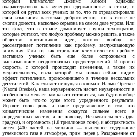
который климатолог Джеймс Хансен однажды
охарактеризовал как «ученую сдержанность» в статье, в
которой он ругал всех ученых за то, что те отредактировали
свои изыскания настолько добросовестно, что в итоге не
смогли донести, насколько серьезна на самом деле угроза. Или
тот факт, что в стране доминирует группа технократов,
которые считают, что любую проблему можно решить, а также
общество противников идеи, которое вообще не
рассматривает потепление как проблему, заслуживающую
внимания. Или то, как отрицание климатических проблем
заставило ученых быть еще более острожными с
высказыванием неоднозначных предостережений. И просто
скорость, с которой происходят изменения, а также их
медлительность, из-за которой мы только сейчас видим
эффект потепления, происходившего в течение нескольких
десятилетий. Как считает пишущая о климате Наоми Орескес
(Naomi Oreskes), наша неуверенность насчет неуверенности в
особенности мешает нам как-то готовиться, как будто вообще
может быть что-то хуже этого усредненного результата.
Играют свою роль и наше представление о том, что
климатические изменения скажутся сильнее всего в
определенных местах, а не повсюду. Незначительность (два
градуса), и огромность (1,8 триллионов тонн), и абстрактность
чисел (400 частей на миллион — нынешнее содержание
углекислого газа в атмосфере, прим. перев.). Раздражение от