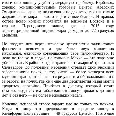
итоге оно лишь усугубит углеродную проблему. Вдобавок,
хорошо кондиционируемые торговые центры Арабских
Эмиратов — вариант, подходящий не для всех, так как самые
жаркие части мира — часто еще и самые бедные. И правда,
острее всего кризис проявится на Ближнем Востоке и в
странах Персидского залива, где в 2015 году
зарегистрированный индекс жары доходил до 72 градусов
Цельсия.
Не позднее чем через несколько десятилетий хадж станет
физически невозможным для более двух миллионов
мусульман, ежегодно совершающих свое паломничество. И
дело не только в хадже, не только в Мекке — эта жара уже
убивает нас. В районах, где выращивают сахарный тростник в
Сальвадоре, до половины населения страдает хроническими
заболеваниями почек, в том числе — более четверти всех
мужчин страны, что считается результатом обезвоживания из-
за работы на полях, где они еще два десятилетия назад могли
трудиться спокойно. Прибегая к диализу, который стоит
немало, люди с этим заболеванием смогут прожить до пяти
лет, а без него — не более нескольких недель.
Конечно, тепловой стресс ударит нас не только по почкам.
Когда я пишу это предложение в середине июня, в
Калифорнийской пустыне — 49 градусов Цельсия. И это еще