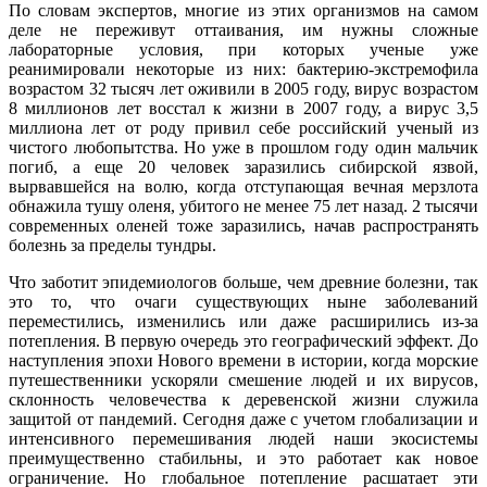
По словам экспертов, многие из этих организмов на самом
деле не переживут оттаивания, им нужны сложные
лабораторные условия, при которых ученые уже
реанимировали некоторые из них: бактерию-экстремофила
возрастом 32 тысяч лет оживили в 2005 году, вирус возрастом
8 миллионов лет восстал к жизни в 2007 году, а вирус 3,5
миллиона лет от роду привил себе российский ученый из
чистого любопытства. Но уже в прошлом году один мальчик
погиб, а еще 20 человек заразились сибирской язвой,
вырвавшейся на волю, когда отступающая вечная мерзлота
обнажила тушу оленя, убитого не менее 75 лет назад. 2 тысячи
современных оленей тоже заразились, начав распространять
болезнь за пределы тундры.
Что заботит эпидемиологов больше, чем древние болезни, так
это то, что очаги существующих ныне заболеваний
переместились, изменились или даже расширились из-за
потепления. В первую очередь это географический эффект. До
наступления эпохи Нового времени в истории, когда морские
путешественники ускоряли смешение людей и их вирусов,
склонность человечества к деревенской жизни служила
защитой от пандемий. Сегодня даже с учетом глобализации и
интенсивного перемешивания людей наши экосистемы
преимущественно стабильны, и это работает как новое
ограничение. Но глобальное потепление расшатает эти