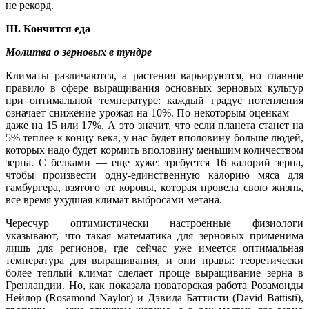
не рекорд.
III. Кончится еда
Молитва о зерновых в тундре
Климаты различаются, а растения варьируются, но главное
правило в сфере выращивания основных зерновых культур
при оптимальной температуре: каждый градус потепления
означает снижение урожая на 10%. По некоторым оценкам —
даже на 15 или 17%. А это значит, что если планета станет на
5% теплее к концу века, у нас будет вполовину больше людей,
которых надо будет кормить вполовину меньшим количеством
зерна. С белками — еще хуже: требуется 16 калорий зерна,
чтобы произвести одну-единственную калорию мяса для
гамбургера, взятого от коровы, которая провела свою жизнь,
все время ухудшая климат выбросами метана.
Чересчур оптимистически настроенные физиологи
указывают, что такая математика для зерновых применима
лишь для регионов, где сейчас уже имеется оптимальная
температура для выращивания, и они правы: теоретически
более теплый климат сделает проще выращивание зерна в
Гренландии. Но, как показала новаторская работа Розамонды
Нейлор (Rosamond Naylor) и Дэвида Баттисти (David Battisti),