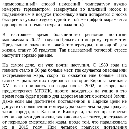
«доморощенный» способ измерений: температуру нужно
измерить термометром, завернутым во влажный носок и
подвешенным в воздухе (поскольку влага испаряется с носка
быстрее в сухом воздухе, одной и той же цифрой выражается
одновременно температура и влажность).
В настоящее время большинство регионов достигли
максимума в 26-27 градусов Цельсия по мокрому термометру.
Предельным значением такой температуры, пригодной для
жизни, станут 35 градусов. Так называемый тепловой стресс
наступит гораздо раньше.
На самом деле, он уже почти наступил. С 1980 года на
планете стало в 50 раз больше мест, где случается опасная или
экстремальная жара, скоро их окажется еще больше. Пять
самых жарких летних периодов в истории Европы начиная с
XVI века пришлись на годы после 2002, и скоро, как
предостерегает МГЭИК, просто находиться на улице в это
время года будет вредно для здоровья многих жителей Земли.
Даже если мы достигнем поставленной в Париже цели не
допустить повышения температуры более чем на два градуса,
такие города, как Карачи и Калькутта, станут практически
непригодными для жизни, так как они уже ежегодно страдают
от периодов смертельной жары, вроде той, что парализовала
их в 2015 году. При четырех градусах потепления