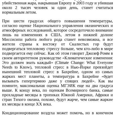
убийственная жара, накрывшая Европу в 2003 году и убившая
около 2 тысяч человек за один день, станет считаться
нормальным летом.
При шести градусах общего повышения температуры,
согласно оценке Национального управления океанических и
атмосферных исследований, которое сосредоточило внимание
лишь на изменениях в США, летом в нижней долине
Миссисипи работа любого рода станет невозможна, и все
жители страны к востоку от Скалистых гор будут
подвергаться тепловому стрессу больше, чем кто-либо в мире
подвергается ему сейчас. Как об этом говорит Джозеф Ромм в
своем авторитетном руководстве «Климатические изменения:
Это должен знать каждый» (Climate Change: What Everyone
Needs to Know), тепловой стресс в Нью-Йорке превзойдет
нынешний тепловой стресс в Бахрейне, одном из самых
жарких мест планеты, а температура в Бахрейне «будет
вызывать гипертермию даже у спящих людей». Как вы
помните, максимальная оценка МГЭИК еще на два градуса
выше. К концу века, по оценкам Всемирного банка, самые
прохладные месяцы в тропиках Южной Америки, Африки и
стран Тихого океана, похоже, будут жарче, чем самые жаркие
их месяцы в конце XX века.
Кондиционирование воздуха может помочь, но в конечном