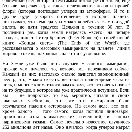
солнечный свет, который тем самым поглощается землей, еще
больше нагревая ее), а также исчезновение лесов и прочей
флоры (которая поглощает углерод из атмосферы). И то и
другое будет ускорять потепление, а история планеты
показывает, что температура может колебаться с амплитудой
вплоть до пяти градусов Цельсия в течение 30 лет. В
последний раз, когда земля нагрелась «всего» на четыре
градуса, пишет Питер Брэннен (Peter Brannen) в своей новой
книге «Концы света» (The Ends of the World), где
рассказывается о массовых вымираниях на планете, линия
мирового океана находилась на сотни футов выше.
На Земле уже было пять случаев массового вымирания,
прежде чем началось то, которое мы переживаем сейчас.
Каждый из них настолько сильно зачистил эволюционный
реестр, что, можно сказать, выставлял планетарные часы на
ноль, и многие климатологи вам скажут, что это очень похоже
на то будущее, в которое мы уже практически вступили. Если
вы — не подросток, то вы, вероятно, читали в своих
школьных учебниках, что все эти вымирания были
результатом падения астероидов. На самом деле, все они,
кроме одного — того самого, когда погибли динозавры,
произошли из-за климатических изменений, вызванных
парниковыми газами. Самое печально известное случилось
252 миллиона лет назад. Оно началось, когда углерод нагрел