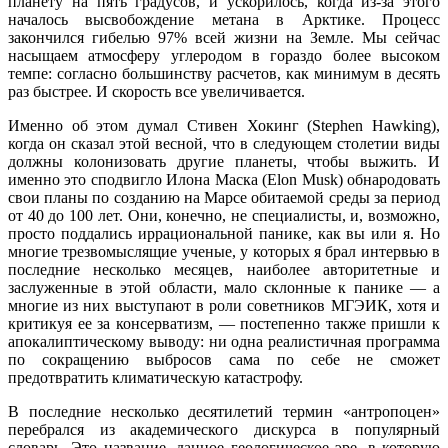
планету на пять градусов, и ускорилось, когда из-за этого
началось высвобождение метана в Арктике. Процесс
закончился гибелью 97% всей жизни на Земле. Мы сейчас
насыщаем атмосферу углеродом в гораздо более высоком
темпе: согласно большинству расчетов, как минимум в десять
раз быстрее. И скорость все увеличивается.
Именно об этом думал Стивен Хокинг (Stephen Hawking),
когда он сказал этой весной, что в следующем столетии виды
должны колонизовать другие планеты, чтобы выжить. И
именно это сподвигло Илона Маска (Elon Musk) обнародовать
свои планы по созданию на Марсе обитаемой среды за период
от 40 до 100 лет. Они, конечно, не специалисты, и, возможно,
просто поддались иррациональной панике, как вы или я. Но
многие трезвомыслящие ученые, у которых я брал интервью в
последние несколько месяцев, наиболее авторитетные и
заслуженные в этой области, мало склонные к панике — а
многие из них выступают в роли советников МГЭИК, хотя и
критикуя ее за консерватизм, — постепенно также пришли к
апокалиптическому выводу: ни одна реалистичная программа
по сокращению выбросов сама по себе не сможет
предотвратить климатическую катастрофу.
В последние несколько десятилетий термин «антропоцен»
перебрался из академического дискурса в популярный
словарь. Это название, данное геологическое эре, в которую