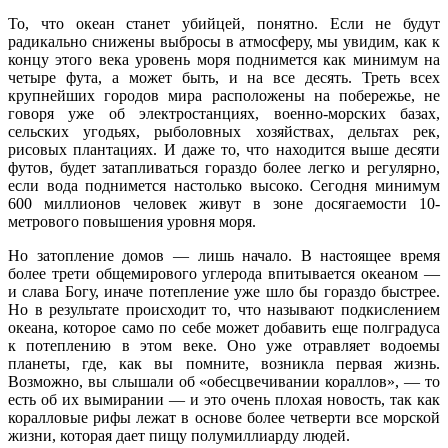
То, что океан станет убийцей, понятно. Если не будут
радикально снижены выбросы в атмосферу, мы увидим, как к
концу этого века уровень моря поднимется как минимум на
четыре фута, а может быть, и на все десять. Треть всех
крупнейших городов мира расположены на побережье, не
говоря уже об электростанциях, военно-морских базах,
сельских угодьях, рыболовных хозяйствах, дельтах рек,
рисовых плантациях. И даже то, что находится выше десяти
футов, будет затапливаться гораздо более легко и регулярно,
если вода поднимется настолько высоко. Сегодня минимум
600 миллионов человек живут в зоне досягаемости 10-
метрового повышения уровня моря.
Но затопление домов — лишь начало. В настоящее время
более трети общемирового углерода впитывается океаном —
и слава Богу, иначе потепление уже шло бы гораздо быстрее.
Но в результате происходит то, что называют подкислением
океана, которое само по себе может добавить еще полградуса
к потеплению в этом веке. Оно уже отравляет водоемы
планеты, где, как вы помните, возникла первая жизнь.
Возможно, вы слышали об «обесцвечивании кораллов», — то
есть об их вымирании — и это очень плохая новость, так как
коралловые рифы лежат в основе более четверти все морской
жизни, которая дает пищу полумиллиарду людей.