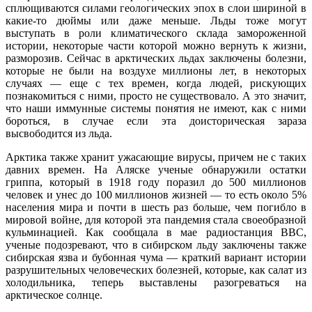
сплющиваются силами геологических эпох в слои шириной в
какие-то дюймы или даже меньше. Льды тоже могут
выступать в роли климатического склада замороженной
истории, некоторые части которой можно вернуть к жизни,
разморозив. Сейчас в арктических льдах заключены болезни,
которые не были на воздухе миллионы лет, в некоторых
случаях — еще с тех времен, когда людей, рискующих
познакомиться с ними, просто не существовало. А это значит,
что наши иммунные системы понятия не имеют, как с ними
бороться, в случае если эта доисторическая зараза
высвободится из льда.
Арктика также хранит ужасающие вирусы, причем не с таких
давних времен. На Аляске ученые обнаружили остатки
гриппа, который в 1918 году поразил до 500 миллионов
человек и унес до 100 миллионов жизней — то есть около 5%
населения мира и почти в шесть раз больше, чем погибло в
мировой войне, для которой эта пандемия стала своеобразной
кульминацией. Как сообщала в мае радиостанция BBC,
ученые подозревают, что в сибирском льду заключены также
сибирская язва и бубонная чума — краткий вариант истории
разрушительных человеческих болезней, которые, как салат из
холодильника, теперь выставлены разогреваться на
арктическое солнце.