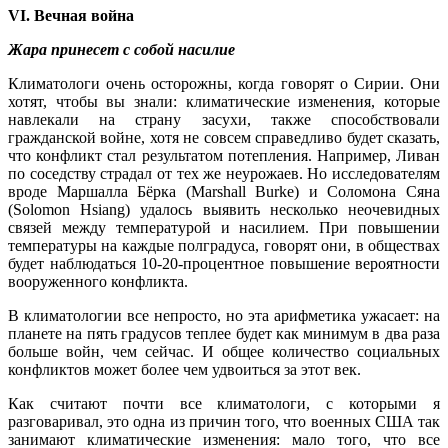
VI. Вечная война
Жара принесет с собой насилие
Климатологи очень осторожны, когда говорят о Сирии. Они
хотят, чтобы вы знали: климатические изменения, которые
навлекали на страну засухи, также способствовали
гражданской войне, хотя не совсем справедливо будет сказать,
что конфликт стал результатом потепления. Например, Ливан
по соседству страдал от тех же неурожаев. Но исследователям
вроде Маршалла Бёрка (Marshall Burke) и Соломона Сяна
(Solomon Hsiang) удалось выявить несколько неочевидных
связей между температурой и насилием. При повышении
температуры на каждые полградуса, говорят они, в обществах
будет наблюдаться 10-20-процентное повышение вероятности
вооруженного конфликта.
В климатологии все непросто, но эта арифметика ужасает: на
планете на пять градусов теплее будет как минимум в два раза
больше войн, чем сейчас. И общее количество социальных
конфликтов может более чем удвоиться за этот век.
Как считают почти все климатологи, с которыми я
разговаривал, это одна из причин того, что военных США так
занимают климатические изменения: мало того, что все