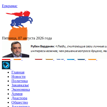
Еркрамас
Пятница, 07 августа 2026 года
Главная
Новости
Политика
Закавказье
Экономика
Армия
Диаспора
Общество
Аналитика