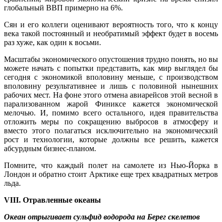
глобальный ВВП примерно на 6%.
Сян и его коллеги оценивают вероятность того, что к концу
века такой постоянный и необратимый эффект будет в восемь
раз хуже, как один к восьми.
Масштабы экономического опустошения трудно понять, но вы
можете начать с попытки представить, как мир выглядел бы
сегодня с экономикой вполовину меньше, с производством
вполовину результативнее и лишь с половиной нынешних
рабочих мест. На фоне этого отмена авиарейсов этой весной в
парализованном жарой Финиксе кажется экономической
мелочью. И, помимо всего остального, идея правительства
отложить меры по сокращению выбросов в атмосферу и
вместо этого полагаться исключительно на экономический
рост и технологии, которые должны все решить, кажется
абсурдным бизнес-планом.
Помните, что каждый полет на самолете из Нью-Йорка в
Лондон и обратно стоит Арктике еще трех квадратных метров
льда.
VIII. Отравленные океаны
Океан отрыгивает сульфид водорода на Берег скелетов