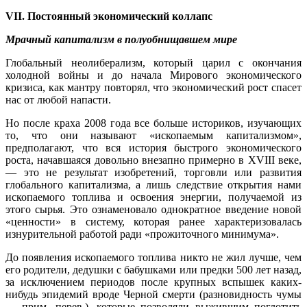
VII. Постоянный экономический коллапс
Мрачный капитализм в полуобнищавшем мире
Глобальный неолиберализм, который царил с окончания
холодной войны и до начала Мирового экономического
кризиса, как мантру повторял, что экономический рост спасет
нас от любой напасти.
Но после краха 2008 года все больше историков, изучающих
то, что они называют «ископаемым капитализмом»,
предполагают, что вся история быстрого экономического
роста, начавшаяся довольно внезапно примерно в XVIII веке,
— это не результат изобретений, торговли или развития
глобального капитализма, а лишь следствие открытия нами
ископаемого топлива и освоения энергии, получаемой из
этого сырья. Это ознаменовало однократное введение новой
«ценности» в систему, которая ранее характеризовалась
изнурительной работой ради «прожиточного минимума».
До появления ископаемого топлива никто не жил лучше, чем
его родители, дедушки с бабушками или предки 500 лет назад,
за исключением периодов после крупных вспышек каких-
нибудь эпидемий вроде Черной смерти (разновидность чумы
— прим. перев.), которые позволяли выжившим поглотить