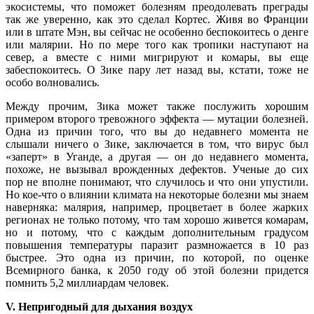
экосистемы, что поможет болезням преодолевать преграды
так же уверенно, как это сделал Кортес. Живя во Франции
или в штате Мэн, вы сейчас не особенно беспокоитесь о денге
или малярии. Но по мере того как тропики наступают на
север, а вместе с ними мигрируют и комары, вы еще
забеспокоитесь. О Зике пару лет назад вы, кстати, тоже не
особо волновались.
Между прочим, Зика может также послужить хорошим
примером второго тревожного эффекта — мутации болезней.
Одна из причин того, что вы до недавнего момента не
слышали ничего о Зике, заключается в том, что вирус был
«заперт» в Уганде, а другая — он до недавнего момента,
похоже, не вызывал врожденных дефектов. Ученые до сих
пор не вполне понимают, что случилось и что они упустили.
Но кое-что о влиянии климата на некоторые болезни мы знаем
наверняка: малярия, например, процветает в более жарких
регионах не только потому, что там хорошо живется комарам,
но и потому, что с каждым дополнительным градусом
повышения температуры паразит размножается в 10 раз
быстрее. Это одна из причин, по которой, по оценке
Всемирного банка, к 2050 году об этой болезни придется
помнить 5,2 миллиардам человек.
V. Непригодный для дыхания воздух