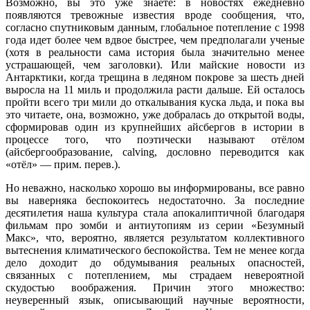
Возможно, вы это уже знаете: в новостях ежедневно
появляются тревожные известия вроде сообщения, что,
согласно спутниковым данным, глобальное потепление с 1998
года идет более чем вдвое быстрее, чем предполагали ученые
(хотя в реальности сама история была значительно менее
устрашающей, чем заголовки). Или майские новости из
Антарктики, когда трещина в ледяном покрове за шесть дней
выросла на 11 миль и продолжила расти дальше. Ей осталось
пройти всего три мили до откалывания куска льда, и пока вы
это читаете, она, возможно, уже добралась до открытой воды,
сформировав один из крупнейших айсбергов в истории в
процессе того, что поэтически называют отёлом
(айсбергообразование, calving, дословно переводится как
«отёл» — прим. перев.).
Но неважно, насколько хорошо вы информированы, все равно
вы наверняка беспокоитесь недостаточно. За последние
десятилетия наша культура стала апокалиптичной благодаря
фильмам про зомби и антиутопиям из серии «Безумный
Макс», что, вероятно, является результатом коллективного
вытеснения климатического беспокойства. Тем не менее когда
дело доходит до обдумывания реальных опасностей,
связанных с потеплением, мы страдаем невероятной
скудостью воображения. Причин этого множество:
неуверенный язык, описывающий научные вероятности,