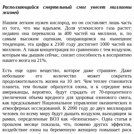
Расползающийся смертельный смог унесет миллионы
жизней
Нашим легким нужен кислород, но он составляет лишь часть
из того, что мы вдыхаем. Доля углекислого газа растет:
недавно она перевалила за 400 частей на миллион, и, по
самым высоким оценкам, опирающимся на нынешние
тенденции, эта цифра к 2100 году достигнет 1000 частей на
миллион. А такая концентрация по сравнению с тем воздухом,
которым мы дышим сейчас, снизит способность к восприятию
нашего мозга на 21%.
Есть еще одно вещество, которое даже страшнее. Даже
небольшое его количество может сократить
продолжительность жизни на 10 лет. Чем теплее становится
планета, тем больше образуется озона, и к середине века
американцы, вероятно, будут страдать от 70-процентного
увеличения объема вредного для здоровья озонового смога,
как предсказывает Национальное управление океанических и
атмосферных исследований. К 2090 году до двух миллиардов
человек по всему миру будут дышать воздухом, выходящим за
рамки, определенные ВОЗ как «безопасные». Одна статья в
прошлом месяце показала, что, помимо других эффектов,
воздействие озона на беременную женщину повышает риск