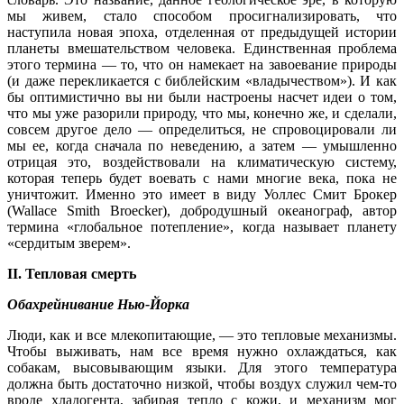
мы живем, стало способом просигнализировать, что
наступила новая эпоха, отделенная от предыдущей истории
планеты вмешательством человека. Единственная проблема
этого термина — то, что он намекает на завоевание природы
(и даже перекликается с библейским «владычеством»). И как
бы оптимистично вы ни были настроены насчет идеи о том,
что мы уже разорили природу, что мы, конечно же, и сделали,
совсем другое дело — определиться, не спровоцировали ли
мы ее, когда сначала по неведению, а затем — умышленно
отрицая это, воздействовали на климатическую систему,
которая теперь будет воевать с нами многие века, пока не
уничтожит. Именно это имеет в виду Уоллес Смит Брокер
(Wallace Smith Broecker), добродушный океанограф, автор
термина «глобальное потепление», когда называет планету
«сердитым зверем».
II. Тепловая смерть
Обахрейнивание Нью-Йорка
Люди, как и все млекопитающие, — это тепловые механизмы.
Чтобы выживать, нам все время нужно охлаждаться, как
собакам, высовывающим языки. Для этого температура
должна быть достаточно низкой, чтобы воздух служил чем-то
вроде хладогента, забирая тепло с кожи, и механизм мог