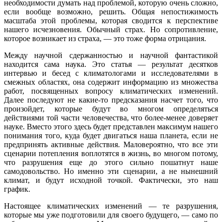
необходимости думать над проблемой, которую очень сложно,
если вообще возможно, решить. Общая непостижимость
масштаба этой проблемы, которая сводится к перспективе
нашего исчезновения. Обычный страх. Но сопротивление,
которое возникает из страха, — это тоже форма отрицания.
Между научной сдержанностью и научной фантастикой
находится сама наука. Это статья — результат десятков
интервью и бесед с климатологами и исследователями в
смежных областях, она содержит информацию из множества
работ, посвященных вопросу климатических изменений.
Далее последуют не какие-то предсказания насчет того, что
произойдет, которые будут во многом определяться
действиями той части человечества, что более-менее доверяет
науке. Вместо этого здесь будет представлен максимум нашего
понимания того, куда будет двигаться наша планета, если не
предпринять активные действия. Маловероятно, что все эти
сценарии потепления воплотятся в жизнь, во многом потому,
что разрушения еще до этого сильно пошатнут наше
самодовольство. Но именно эти сценарии, а не нынешний
климат, и будут исходной точкой. Фактически, это наш
график.
Настоящее климатических изменений — те разрушения,
которые мы уже подготовили для своего будущего, — само по