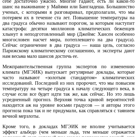
себе достаточно ужасно. Многие гадают, есть ли какой-то
шанс на выживание у Майями или Бангладеша. Большинство
ученых, с которыми я разговаривал, предполагали, что мы
потеряем их в течение ста лет. Повышение температуры на
два градуса обычно называют порогом, за которым наступит
катастрофа: десятки миллионов климатических беженцев
хлынут в неподготовленный мир (Джеймс Хансен особенно
многословен насчет мира, потеплевшего на два градуса).
Сейчас ограничение в два градуса — наша цель, согласно
Парижскому климатическому соглашению, и эксперты дают
нам весьма мало шансов достичь ее.
Межправительственная группа экспертов по изменению
климата (МГЭИК) выпускает регулярные доклады, которые
часто называют «золотым стандартом» климатических
исследований. Последний из них пророчит, что мы повысим
температуру на четыре градуса к началу следующего века, в
случае если все будет идти так же, как сейчас. Но это лишь
усредненный прогноз. Верхняя точка кривой вероятностей
находится аж на уровне восьми градусов — и авторы этого
прогноза пока так и не придумали, как справляться с таянием
вечной мерзлоты.
Кроме того, в докладах МГЭИК не вполне учитывается
эффект альбедо (чем меньше льда, тем меньше отражается