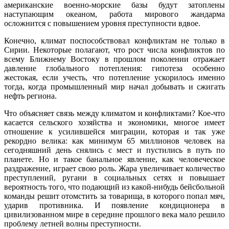
американские военно-морские базы будут затоплены
наступающим океаном, работа мирового жандарма
осложнится с повышением уровня преступности вдвое.
Конечно, климат поспособствовал конфликтам не только в
Сирии. Некоторые полагают, что рост числа конфликтов по
всему Ближнему Востоку в прошлом поколении отражает
давление глобального потепления: гипотеза особенно
жестокая, если учесть, что потепление ускорилось именно
тогда, когда промышленный мир начал добывать и сжигать
нефть региона.
Что объясняет связь между климатом и конфликтами? Кое-что
касается сельского хозяйства и экономики, многое имеет
отношение к усилившейся миграции, которая и так уже
рекордно велика: как минимум 65 миллионов человек на
сегодняшний день снялись с мест и пустились в путь по
планете. Но и такое банальное явление, как человеческое
раздражение, играет свою роль. Жара увеличивает количество
преступлений, ругани в социальных сетях и повышает
вероятность того, что подающий из какой-нибудь бейсбольной
команды решит отомстить за товарища, в которого попал мяч,
ударив противника. И появление кондиционера в
цивилизованном мире в середине прошлого века мало решило
проблему летней волны преступности.