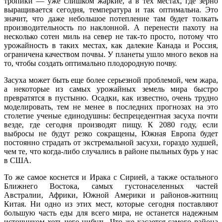
тропики — уже слишком жаркие, а в тех местах, где зерно
выращивается сегодня, температура и так оптимальна. Это
значит, что даже небольшое потепление там будет толкать
производительность по наклонной. А перенести пахоту на
несколько сотен миль на север не так-то просто, потому что
урожайность в таких местах, как далекие Канада и Россия,
ограничена качеством почвы. У планеты ушло много веков на
то, чтобы создать оптимально плодородную почву.
Засуха может быть еще более серьезной проблемой, чем жара,
а некоторые из самых урожайных земель мира быстро
превратятся в пустыню. Осадки, как известно, очень трудно
моделировать, тем не менее в последних прогнозах на это
столетие ученые единодушны: беспрецедентная засуха почти
везде, где сегодня производят пищу. К 2080 году, если
выбросы не будут резко сокращены, Южная Европа будет
постоянно страдать от экстремальной засухи, гораздо худшей,
чем те, что когда-либо случались в районе пыльных бурь у нас
в США.
То же самое коснется и Ирака с Сирией, а также остального
Ближнего Востока, самых густонаселенных частей
Австралии, Африки, Южной Америки и районов-житниц
Китая. Ни одно из этих мест, которые сегодня поставляют
большую часть еды для всего мира, не останется надежным
источником хоть чего-нибудь. Что же касается самого района