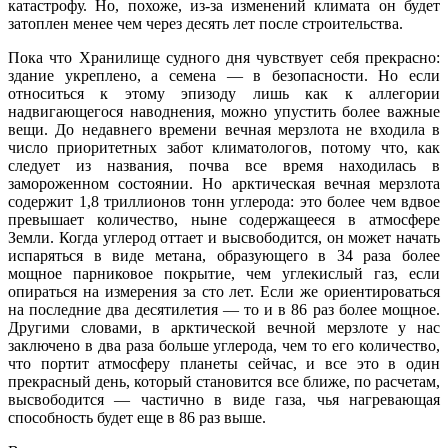
катастрофу. Но, похоже, из-за изменений климата он будет
затоплен менее чем через десять лет после строительства.
Пока что Хранилище судного дня чувствует себя прекрасно:
здание укреплено, а семена — в безопасности. Но если
относиться к этому эпизоду лишь как к аллегории
надвигающегося наводнения, можно упустить более важные
вещи. До недавнего времени вечная мерзлота не входила в
число приоритетных забот климатологов, потому что, как
следует из названия, почва все время находилась в
замороженном состоянии. Но арктическая вечная мерзлота
содержит 1,8 триллионов тонн углерода: это более чем вдвое
превышает количество, ныне содержащееся в атмосфере
Земли. Когда углерод оттает и высвободится, он может начать
испаряться в виде метана, образующего в 34 раза более
мощное парниковое покрытие, чем углекислый газ, если
опираться на измерения за сто лет. Если же ориентироваться
на последние два десятилетия — то и в 86 раз более мощное.
Другими словами, в арктической вечной мерзлоте у нас
заключено в два раза больше углерода, чем то его количество,
что портит атмосферу планеты сейчас, и все это в один
прекрасный день, который становится все ближе, по расчетам,
высвободится — частично в виде газа, чья нагревающая
способность будет еще в 86 раз выше.