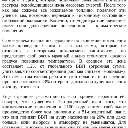
ресурсы, освободившиеся из-за массовых смертей. После того
как мы сожжем все ископаемое топливо, полагают эти
ученые, мы, возможно, вернемся к «исходному состоянию»
глобальной экономики. Конечно, это «однократное введение»
имеет свои долгосрочные последствия — климатические
изменения.
Самое увлекательное исследование по экономике потепления
также проведено Сяном и его коллегами, которые не
относятся к историкам ископаемого капитализма, но
предлагают свой очень мрачный анализ стоимости каждого
градуса повышения температуры. В среднем эта цена
составляет 1,2% от глобального ВВП (огромная сумма,
учитывая, что соответствующий рост мы считаем «мощным»).
Это самая тщательная работа в этой области, и их средний
прогноз составляет 23% потерь от доходов на душу населения
к концу этого века.
Еще страшнее рассматривать всю кривую вероятностей:
говорят, что существует 12-процентный шанс того, что
климатические изменения к 2100 году снизят глобальное
производство более чем вполовину, и 51-процентный шанс,
что они понизят ВВП на душу населения на 20% или даже
больше, если выбросы в атмосферу не уменьшатся. Для
сравнения, мировой экономический кризис на время снизил