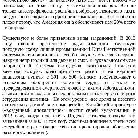
настолько, что тоже станут уязвимы для пожаров. Это не
только катастрофически увеличит выбросы углекислого газа в
воздух, но и сократит территорию самих лесов. Это особенно
плохо потому, что Амазония одна обеспечивает нам 20% всего
кислорода.
Существуют и более привычные виды загрязнений. В 2013
году тающие арктические льды изменили азиатскую
погодную схему, лишив промышленный Китай естественной
системы вентиляции, из-за чего большую часть севера страны
накрыл непригодный для дыхания смог. В буквальном смысле
непригодный. Система стандартов, называемая Индексом
качества воздуха, классифицирует риски и на вершине
диапазона, пункты с 301 по 500. Индекс предупреждает о
«серьезном обострении болезней сердца и легких и
преждевременной смертности людей с такими заболеваниями,
а также пожилых», а для всех остальных есть «серьезный риск
затруднения дыхания». На этом уровне «все должны избегать
физических усилий вне помещений». Китайский airpocalypse
(«воздушный апокалипсис») достиг своей кульминации в
2013 году, когда показатель Индекса качества воздуха там
зашкаливал за 800. В том году смог был повинен в трети всех
смертей в стране (чаще всего он провоцировал обострение
различных болезней).