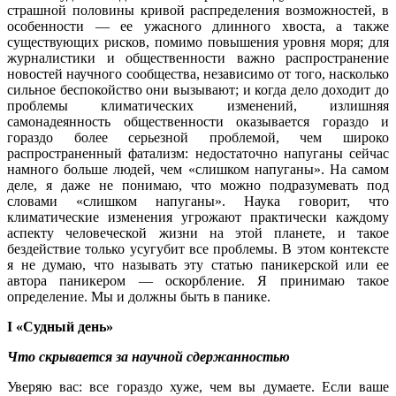
страшной половины кривой распределения возможностей, в
особенности — ее ужасного длинного хвоста, а также
существующих рисков, помимо повышения уровня моря; для
журналистики и общественности важно распространение
новостей научного сообщества, независимо от того, насколько
сильное беспокойство они вызывают; и когда дело доходит до
проблемы климатических изменений, излишняя
самонадеянность общественности оказывается гораздо и
гораздо более серьезной проблемой, чем широко
распространенный фатализм: недостаточно напуганы сейчас
намного больше людей, чем «слишком напуганы». На самом
деле, я даже не понимаю, что можно подразумевать под
словами «слишком напуганы». Наука говорит, что
климатические изменения угрожают практически каждому
аспекту человеческой жизни на этой планете, и такое
бездействие только усугубит все проблемы. В этом контексте
я не думаю, что называть эту статью паникерской или ее
автора паникером — оскорбление. Я принимаю такое
определение. Мы и должны быть в панике.
I «Судный день»
Что скрывается за научной сдержанностью
Уверяю вас: все гораздо хуже, чем вы думаете. Если ваше