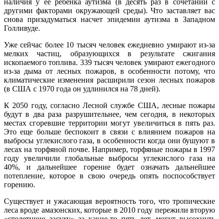
наличия у ее ребенка аутизма (в десять раз в сочетании с
другими факторами окружающей среды). Что заставляет вас
снова призадуматься насчет эпидемии аутизма в Западном
Голливуде.
Уже сейчас более 10 тысяч человек ежедневно умирают из-за
мелких частиц, образующихся в результате сжигания
ископаемого топлива. 339 тысяч человек умирают ежегодного
из-за дыма от лесных пожаров, в особенности потому, что
климатические изменения расширили сезон лесных пожаров
(в США с 1970 года он удлинился на 78 дней).
К 2050 году, согласно Лесной службе США, лесные пожары
будут в два раза разрушительнее, чем сегодня, в некоторых
местах сгоревшие территории могут увеличиться в пять раз.
Это еще больше беспокоит в связи с влиянием пожаров на
выбросы углекислого газа, в особенности когда они бушуют в
лесах на торфяной почве. Например, торфяные пожары в 1997
году увеличили глобальные выбросы углекислого газа на
40%, и дальнейшее горение будет означать дальнейшее
потепление, которое в свою очередь опять поспособствует
горению.
Существует и ужасающая вероятность того, что тропические
леса вроде амазонских, которые в 2010 году пережили вторую
«столетнюю засуху» за какие-то пять лет, могут высохнуть