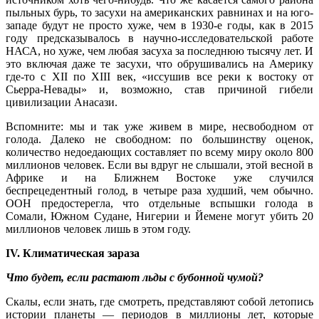
пыльных бурь, то засухи на американских равнинах и на юго-
западе будут не просто хуже, чем в 1930-е годы, как в 2015
году предсказывалось в научно-исследовательской работе
НАСА, но хуже, чем любая засуха за последнюю тысячу лет. И
это включая даже те засухи, что обрушивались на Америку
где-то с XII по XIII век, «иссушив все реки к востоку от
Сьерра-Невады» и, возможно, став причиной гибели
цивилизации Анасази.
Вспомните: мы и так уже живем в мире, несвободном от
голода. Далеко не свободном: по большинству оценок,
количество недоедающих составляет по всему миру около 800
миллионов человек. Если вы вдруг не слышали, этой весной в
Африке и на Ближнем Востоке уже случился
беспрецедентный голод, в четыре раза худший, чем обычно.
ООН предостерегла, что отдельные вспышки голода в
Сомали, Южном Судане, Нигерии и Йемене могут убить 20
миллионов человек лишь в этом году.
IV. Климатическая зараза
Что будет, если растают льды с бубонной чумой?
Скалы, если знать, где смотреть, представляют собой летопись
истории планеты — периодов в миллионы лет, которые