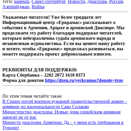
Теги:
шамхор
,
Санкт-Петербург
,
Новости
,
Диаспора
,
Россия
,
Азербайджан
,
Война
Уважаемые читатели! Уже более тридцати лет
Информационный центр «Еркрамас» рассказывает о
событиях в Армении, Арцахе и армянской Диаспоре. Мы
продолжаем эту работу благодаря поддержке читателей,
которым небезразличны судьба армянского народа и
независимая журналистика. Если вы цените нашу работу
и хотите, чтобы «Еркрамас» продолжал развиваться, вы
можете поддержать проект добровольным взносом.
РЕКВИЗИТЫ ДЛЯ ПОДДЕРЖКИ:
Карта Сбербанка – 2202 2072 1610 0373
Форма для донатов
https://dzen.ru/yerkramas?donate=true
По этим темам читайте также
В Сирии погиб военнослужащий правительственной армии –
армянин по национальности Сако Солакян
Министерство диаспоры: Новые дома сирийским армянам
зависят не от нас
Министр диаспоры Армении: Да – у меня есть требования к
Турции!