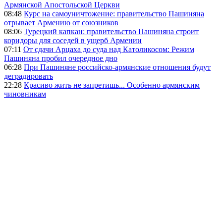
Армянской Апостольской Церкви
08:48
Курс на самоуничтожение: правительство Пашиняна
отрывает Армению от союзников
08:06
Турецкий капкан: правительство Пашиняна строит
коридоры для соседей в ущерб Армении
07:11
От сдачи Арцаха до суда над Католикосом: Режим
Пашиняна пробил очередное дно
06:28
При Пашиняне российско-армянские отношения будут
деградировать
22:28
Красиво жить не запретишь... Особенно армянским
чиновникам