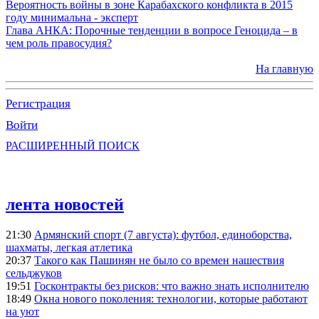
Вероятность войны в зоне Карабахского конфликта в 2015
году минимальна - эксперт
Глава АНКА: Порочные тенденции в вопросе Геноцида – в
чем роль правосудия?
На главную
Регистрация
Войти
РАСШИРЕННЫЙ ПОИСК
лента новостей
21:30
Армянский спорт (7 августа): футбол, единоборства,
шахматы, легкая атлетика
20:37
Такого как Пашинян не было со времен нашествия
сельджуков
19:51
Госконтракты без рисков: что важно знать исполнителю
18:49
Окна нового поколения: технологии, которые работают
на уют