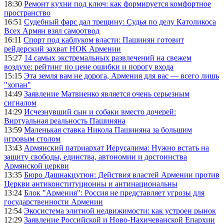
18:30
Ремонт кухни под ключ: как формируется комфортное
пространство
16:51
Судебный фарс дал трещину: Судья по делу Католикоса
Всех Армян взял самоотвод
16:11
Спорт под каблуком власти: Пашинян готовит
рейдерский захват НОК Армении
15:27
14 самых экстремальных развлечений на свежем
воздухе: рейтинг по цене ошибки и порогу входа
15:15
Эта земля вам не дорога, Армения для вас — всего лишь
"хопан"
14:49
Заявление Матвиенко является очень серьезным
сигналом
14:29
Исчезнувший сын и собаки вместо дочерей:
Виртуальная реальность Пашиняна
13:59
Маленькая ставка Никола Пашиняна за большим
игровым столом
13:43
Армянский патриархат Иерусалима: Нужно встать на
защиту свободы, единства, автономии и достоинства
Армянской церкви
13:35
Бюро Дашнакцутюн: Действия властей Армении против
Церкви антиконституционны и антинациональны
13:24
Блок "Армения": Россия не представляет угрозы для
государственности Армении
12:54
Экосистема элитной недвижимости: как устроен рынок
12:29
Заявление Российской и Ново-Нахичеванской Епархии