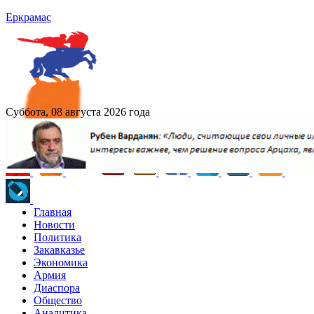
Еркрамас
Суббота, 08 августа 2026 года
Главная
Новости
Политика
Закавказье
Экономика
Армия
Диаспора
Общество
Аналитика