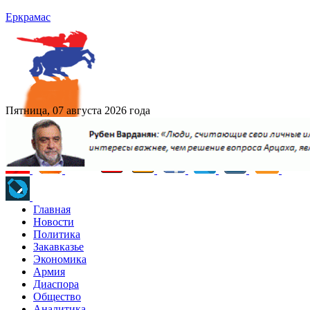
Еркрамас
Пятница, 07 августа 2026 года
Главная
Новости
Политика
Закавказье
Экономика
Армия
Диаспора
Общество
Аналитика