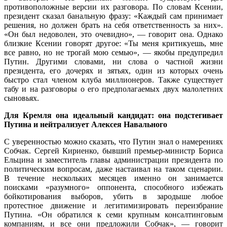
противоположные версии их разговора. По словам Ксении,
президент сказал банальную фразу: «Каждый сам принимает
решения, но должен брать на себя ответственность за них».
«Он был недоволен, это очевидно», — говорит она. Однако
близкие Ксении говорят другое: «Ты меня критикуешь, мне
все равно, но не трогай мою семью», — якобы предупредил
Путин. Другими словами, ни слова о частной жизни
президента, его дочерях и зятьях, один из которых очень
быстро стал членом клуба миллионеров. Также существует
табу и на разговоры о его предполагаемых двух малолетних
сыновьях.
Для Кремля она идеальный кандидат: она подстегивает
Путина и нейтрализует Алексея Навального
С уверенностью можно сказать, что Путин знал о намерениях
Собчак. Сергей Кириенко, бывший премьер-министр Бориса
Ельцина и заместитель главы администрации президента по
политическим вопросам, даже настаивал на таком сценарии.
В течение нескольких месяцев именно он занимается
поисками «разумного» оппонента, способного избежать
бойкотирования выборов, убить в зародыше любое
протестное движение и легитимизировать переизбрание
Путина. «Он обратился к семи крупным консалтинговым
компаниям, и все они предложили Собчак», — говорит