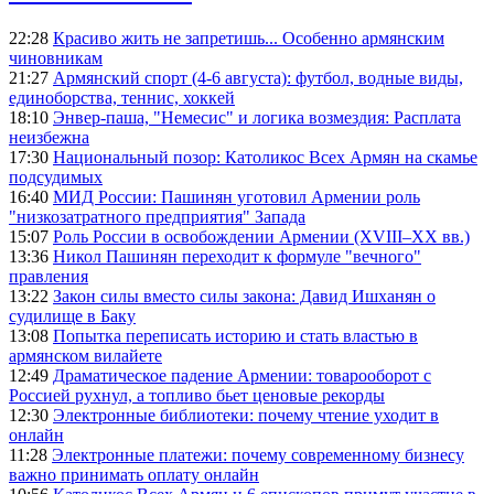
22:28
Красиво жить не запретишь... Особенно армянским
чиновникам
21:27
Армянский спорт (4-6 августа): футбол, водные виды,
единоборства, теннис, хоккей
18:10
Энвер-паша, "Немесис" и логика возмездия: Расплата
неизбежна
17:30
Национальный позор: Католикос Всех Армян на скамье
подсудимых
16:40
МИД России: Пашинян уготовил Армении роль
"низкозатратного предприятия" Запада
15:07
Роль России в освобождении Армении (XVIII–XX вв.)
13:36
Никол Пашинян переходит к формуле "вечного"
правления
13:22
Закон силы вместо силы закона: Давид Ишханян о
судилище в Баку
13:08
Попытка переписать историю и стать властью в
армянском вилайете
12:49
Драматическое падение Армении: товарооборот с
Россией рухнул, а топливо бьет ценовые рекорды
12:30
Электронные библиотеки: почему чтение уходит в
онлайн
11:28
Электронные платежи: почему современному бизнесу
важно принимать оплату онлайн