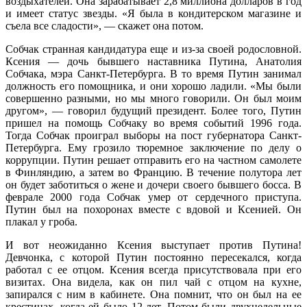
воздыхателей. Она зарабатывает 2,8 миллиона долларов в год
и имеет статус звезды. «Я была в кондитерском магазине и
съела все сладости», — скажет она потом.
Собчак странная кандидатура еще и из-за своей родословной.
Ксения — дочь бывшего наставника Путина, Анатолия
Собчака, мэра Санкт-Петербурга. В то время Путин занимал
должность его помощника, и они хорошо ладили. «Мы были
совершенно разными, но мы много говорили. Он был моим
другом», — говорил будущий президент. Более того, Путин
пришел на помощь Собчаку во время событий 1996 года.
Тогда Собчак проиграл выборы на пост губернатора Санкт-
Петербурга. Ему грозило тюремное заключение по делу о
коррупции. Путин решает отправить его на частном самолете
в Финляндию, а затем во Францию. В течение полутора лет
он будет заботиться о жене и дочери своего бывшего босса. В
феврале 2000 года Собчак умер от сердечного приступа.
Путин был на похоронах вместе с вдовой и Ксенией. Он
плакал у гроба.
И вот неожиданно Ксения выступает против Путина!
Девчонка, с которой Путин постоянно пересекался, когда
работал с ее отцом. Ксения всегда присутствовала при его
визитах. Она видела, как он пил чай с отцом на кухне,
запирался с ним в кабинете. Она помнит, что он был на ее
крестинах, когда ей было 12 лет. Потом были двухнедельные