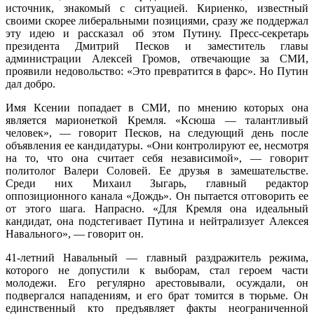
источник, знакомый с ситуацией. Кириенко, известный
своими скорее либеральными позициями, сразу же поддержал
эту идею и рассказал об этом Путину. Пресс-секретарь
президента Дмитрий Песков и заместитель главы
администрации Алексей Громов, отвечающие за СМИ,
проявили недовольство: «Это превратится в фарс». Но Путин
дал добро.
Имя Ксении попадает в СМИ, по мнению которых она
является марионеткой Кремля. «Ксюша — талантливый
человек», — говорит Песков, на следующий день после
объявления ее кандидатуры. «Они контролируют ее, несмотря
на то, что она считает себя независимой», — говорит
политолог Валери Соловей. Ее друзья в замешательстве.
Среди них Михаил Зыгарь, главный редактор
оппозиционного канала «Дождь». Он пытается отговорить ее
от этого шага. Напрасно. «Для Кремля она идеальный
кандидат, она подстегивает Путина и нейтрализует Алексея
Навального», — говорит он.
41-летний Навальный — главный раздражитель режима,
которого не допустили к выборам, стал героем части
молодежи. Его регулярно арестовывали, осуждали, он
подвергался нападениям, и его брат томится в тюрьме. Он
единственный кто предъявляет факты неограниченной