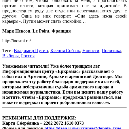
идет не о том, чтобы голосовать за меня, а проголосовать
против власти, которая принимает нас за идиотов!» В
предпоследнем ряду две студентки переглядываются друг с
другом. Одна из них говорит: «Она здесь из-за своей
карьеры». Путин может спать спокойно…
Марк Нексон, Le Point, Франция
http://inosmi.ru/
Теги:
Владимир Путин
,
Ксения Собчак
,
Новости
,
Политика
,
Выборы
,
Россия
Уважаемые читатели! Уже более тридцати лет
Информационный центр «Еркрамас» рассказывает о
событиях в Армении, Арцахе и армянской Диаспоре. Мы
продолжаем эту работу благодаря поддержке читателей,
которым небезразличны судьба армянского народа и
независимая журналистика. Если вы цените нашу работу
и хотите, чтобы «Еркрамас» продолжал развиваться, вы
можете поддержать проект добровольным взносом.
РЕКВИЗИТЫ ДЛЯ ПОДДЕРЖКИ:
Карта Сбербанка – 2202 2072 1610 0373
Форма для донатов
https://dzen.ru/yerkramas?donate=true