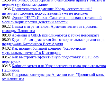
10:56
Католикос Всех Армян и 6 епископов примут участие в
первом судебном заседании
10:36
Правительство Армении: Когда "естественный"
интеллект хромает, искусственный уже не поможет
09:51
Фронт "НЕТ": Ишхан Сагателян призвал к тотальной
мобилизации против действий властей
09:22
Пешка в игре титанов: Армения платит за провалы
команды Пашиняна
08:38
Армения и ОДКБ приближаются к точке невозврата
08:05
Крупнейшая армянская благотворительная организация
поддержала Католикоса Всех Армян
04:02
Как прошел большой концерт "Карасунские
музыкальные вечера" в Краснодаре
03:52
Как выстроить эффективную подготовку к ОГЭ без
перегрузок
03:15
Кабинет застоя или Управленческая кома правительства
Пашиняна
02:48
Цифровая капитуляция Армении или "Троянский конь"
от Пашиняна