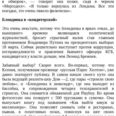
в обморок», — говорит она позже, сидя в черном
«Мерседесе». «Я только вернулась из Лондона. Все эти
поездки, это очень тяжело физически».
Блондинка в «кондитерской»
Это очень некстати, потому что блондинка в ярких очках, до
нынешнего времени являющаяся политической
журналисткой, бросает серьезный вызов став главным
противником Владимира Путина на президентских выборах
18 марта. Собчак решительно выступает против коррупции,
несправедливости и правления бывшего офицера КГБ,
находящегося у власти дольше, чем Леонид Брежнев.
Забавный выбор? Скорее всего. Во-первых, потому что
Ксения, получившая прозвище «русская Пэрис Хилтон», уже
давно эпатирует публику. В самом начале своего пути она
была ведущей реалити-шоу Дом —2, где пары «строили свою
любовь», и «Блондинка в шоколаде», где она выходит из
бассейна, в сопровождении четырех телохранителей в
стрингах. Она снимается обнаженной для Playboy. Во время
фотосессии она позирует с 500 трусиками в сумочке. Она
выпускает книгу под названием «Как выйти замуж за
миллионера». Она позволяет снимать себя в ресторанах,
пьяная, в похотливых позах, повиснув на шее своих