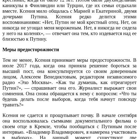
каникулы в Финляндии или Турции, где их семьи отдыхали
вместе. Ксения мило общалась с Марией и Екатериной, двумя
дочерьми Путина. Ксения редко делится этими
воспоминаниями: «Нет, Путин не мой крестный отец. Нет, он
никогда не угощал меня мороженым. Нет, я никогда не сидела
у него на коленях», — отвечает она тем, кто издевается над ее
близостью к Путину.
Меры предосторожности
Тем не менее, Ксения принимает меры предосторожности. В
июле 2017 года, когда она приняла решение бороться за
высший пост, она консультируется со своим доверенным
лицом, Алексеем Венедиктовым, редактором независимого
радио «Эхо Москвы». «Как ты думаешь, как отреагирует
Путин?», — спрашивает она его. Журналист выражает свои
сомнения. Она снова обращается к нему с вопросом: «Что ты
будешь делать после выборов, когда тебя начнут повсюду
травить?»
Ксения не сдается и прощупывает почву. В начале сентября
она воспользовалась съемками документального фильма о
своем отце в Кремле, чтобы пообщаться с Путиным после
интервью. «Владимир Владимирович, я намерена участвовать
в выборах». На данный момент существуют две