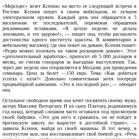
«Мерседес» везет Ксению на место ее следующей встречи в
Ростове. Ксения пишет в своем мобильном, ее лучшем
электоральном оружии. Каждый день она обращается к 5
миллионам ее последователей, перемежая обращения
рекламными вставками. «Я целую неделю не делала
эпиляцию, и это здорово!», — пишет она, чтобы расхвалить
достоинства одного института красоты. В комментарии к
мебельному магазину, где она лежит на диване, Ксения пишет:
«Редко можно полежать на таком роскошном диване». Этот
«дополнительный заработок», приносит ей 5 000 долларов в
месяц, не считая гонораров за выездные выступления. Так,
через две недели она отправляется в Молдову для проведения
семинара. Цена за билет —150 евро. Тема: «Как добиться
успеха с нуля?» Довольно сомнительная затея посереди
предвыборной кампании. «Это в последний раз», — обещает
она.
Остальное свободное время она хочет посвятить своему мужу,
актеру Максиму Виторгану. И их сыну Платону, родившемуся
год назад, который слишком часто оставался под присмотром
своей бабушки. «Это для него я сражаюсь, он не пойдет в
британскую школу, но вырастет в достойной стране», —
заявила Ксения, выйдя из своей машины. В тот вечер, в
полупустом зале, она восстанавливает свой боевой дух. «Речь