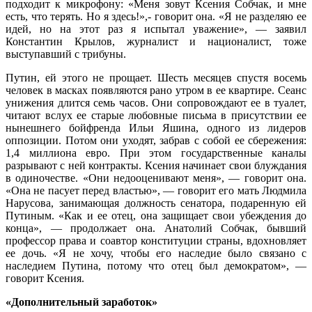
подходит к микрофону: «Меня зовут Ксения Собчак, и мне
есть, что терять. Но я здесь!»,- говорит она. «Я не разделяю ее
идей, но на этот раз я испытал уважение», — заявил
Константин Крылов, журналист и националист, тоже
выступавший с трибуны.
Путин, ей этого не прощает. Шесть месяцев спустя восемь
человек в масках появляются рано утром в ее квартире. Сеанс
унижения длится семь часов. Они сопровождают ее в туалет,
читают вслух ее старые любовные письма в присутствии ее
нынешнего бойфренда Ильи Яшина, одного из лидеров
оппозиции. Потом они уходят, забрав с собой ее сбережения:
1,4 миллиона евро. При этом государственные каналы
разрывают с ней контракты. Ксения начинает свои блуждания
в одиночестве. «Они недооценивают меня», — говорит она.
«Она не пасует перед властью», — говорит его мать Людмила
Нарусова, занимающая должность сенатора, подаренную ей
Путиным. «Как и ее отец, она защищает свои убеждения до
конца», — продолжает она. Анатолий Собчак, бывший
профессор права и соавтор конституции страны, вдохновляет
ее дочь. «Я не хочу, чтобы его наследие было связано с
наследием Путина, потому что отец был демократом», —
говорит Ксения.
«Дополнительный заработок»