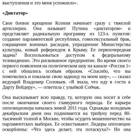
выступления и это меня успокоило».
«Диктатор»
Свое боевое крещение Ксения начинает сразу с тяжелой
артиллерии. Она называет Путина «диктатором» и
представляет радикальную программу из 123-х пунктов:
создание парламентской республики, гомосексуальный брак,
сокращение военных расходов, упразднение Министерства
культуры, новый референдум в Крыму. Ее первоочередная
задача? Воспользоваться доступом к федеральному
телевидению. Это рискованное предприятие. Во время своего
первого появления на политическом шоу на канале «Россия 1»
с ней обошлись особым образом. «Спасибо, что вы
помочились и показали свою задницу на моем шоу», — сказал
ведущий Владимир Соловьев. «Я знала, что иду в гости к
Дарту Вейдеру», — ответила с улыбкой Собчак.
Она высказывает всю правду, ту, которую она носит в себе
после окончания своего гламурного периода. Ее карьера
оппозиционера началась зимой 2011 года. Однажды холодным
декабрьским днем она поднимается на трибуну перед 80-
тысячной толпой в Москве, чтобы осудить мошенничество на
парламентских выборах. Ее освистывают. Лидеры оппозиции
оскорблены: «Что здесь делает, эта потаскуха?» Но она