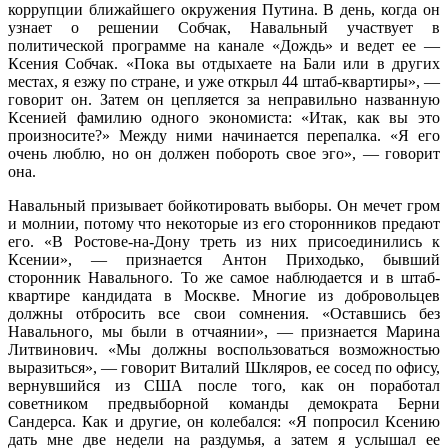
коррупции ближайшего окружения Путина. В день, когда он
узнает о решении Собчак, Навальный участвует в
политической программе на канале «Дождь» и ведет ее —
Ксения Собчак. «Пока вы отдыхаете на Бали или в других
местах, я езжу по стране, и уже открыл 44 штаб-квартиры», —
говорит он. Затем он цепляется за неправильно названную
Ксенией фамилию одного экономиста: «Итак, как вы это
произносите?» Между ними начинается перепалка. «Я его
очень люблю, но он должен побороть свое эго», — говорит
она.
Навальный призывает бойкотировать выборы. Он мечет гром
и молнии, потому что некоторые из его сторонников предают
его. «В Ростове-на-Дону треть из них присоединились к
Ксении», — признается Антон Приходько, бывший
сторонник Навального. То же самое наблюдается и в штаб-
квартире кандидата в Москве. Многие из добровольцев
должны отбросить все свои сомнения. «Оставшись без
Навального, мы были в отчаянии», — признается Марина
Литвинович. «Мы должны воспользоваться возможностью
выразиться», — говорит Виталий Шкляров, ее сосед по офису,
вернувшийся из США после того, как он поработал
советником предвыборной команды демократа Берни
Сандерса. Как и другие, он колебался: «Я попросил Ксению
дать мне две недели на раздумья, а затем я услышал ее