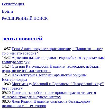
Регистрация
Войти
РАСШИРЕННЫЙ ПОИСК
лента новостей
14:57
Если Алиев получает приглашение, а Пашинян — нет,
то о чем это говорит?
14:42
Армению начали продавать европейским туристам как
главную загадку
14:24
Суд над Католикосом: Пашинян, возможно, избежит
пули, но не избежит истории
12:54
Архитектурная летопись армянской общины
Екатеринодара
10:40
Мост между Москвой и Ереваном: "Лазаревский клуб"
бьет тревогу
09:20
Пашинян за собственные провалы расплачивается
деньгами граждан и суверенитетом
08:05
Яков Кедми: Пашинян оказался в безвыходном
положении со всех сторон