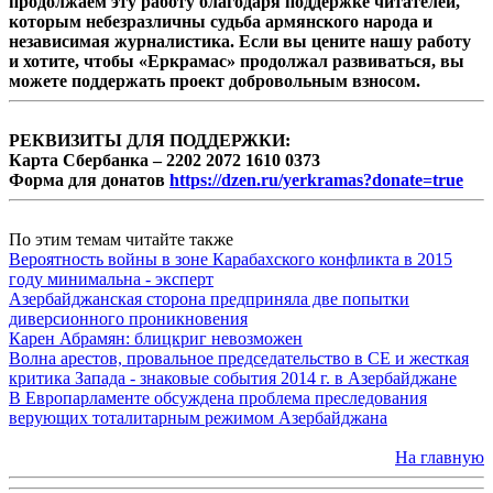
продолжаем эту работу благодаря поддержке читателей,
которым небезразличны судьба армянского народа и
независимая журналистика. Если вы цените нашу работу
и хотите, чтобы «Еркрамас» продолжал развиваться, вы
можете поддержать проект добровольным взносом.
РЕКВИЗИТЫ ДЛЯ ПОДДЕРЖКИ:
Карта Сбербанка – 2202 2072 1610 0373
Форма для донатов
https://dzen.ru/yerkramas?donate=true
По этим темам читайте также
Вероятность войны в зоне Карабахского конфликта в 2015
году минимальна - эксперт
Азербайджанская сторона предприняла две попытки
диверсионного проникновения
Карен Абрамян: блицкриг невозможен
Волна арестов, провальное председательство в СЕ и жесткая
критика Запада - знаковые события 2014 г. в Азербайджане
В Европарламенте обсуждена проблема преследования
верующих тоталитарным режимом Азербайджана
На главную