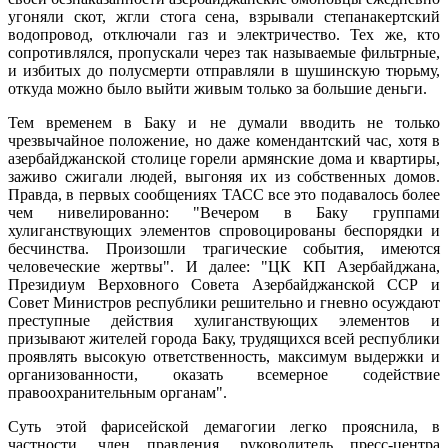
угоняли скот, жгли стога сена, взрывали степанакертский
водопровод, отключали газ и электричество. Тех же, кто
сопротивлялся, пропускали через так называемые фильтрные,
и избитых до полусмерти отправляли в шушинскую тюрьму,
откуда можно было выйти живым только за большие деньги.
Тем временем в Баку и не думали вводить не только
чрезвычайное положение, но даже комендантский час, хотя в
азербайджанской столице горели армянские дома и квартиры,
заживо сжигали людей, выгоняя их из собственных домов.
Правда, в первых сообщениях ТАСС все это подавалось более
чем нивелированно: "Вечером в Баку группами
хулиганствующих элементов спровоцированы беспорядки и
бесчинства. Произошли трагические события, имеются
человеческие жертвы". И далее: "ЦК КП Азербайджана,
Президиум Верховного Совета Азербайджанской ССР и
Совет Министров республики решительно и гневно осуждают
преступные действия хулиганствующих элементов и
призывают жителей города Баку, трудящихся всей республики
проявлять высокую ответственность, максимум выдержки и
организованности, оказать всемерное содействие
правоохранительным органам".
Суть этой фарисейской демагогии легко прояснила, в
частности, член правления, руководитель пресс-центра