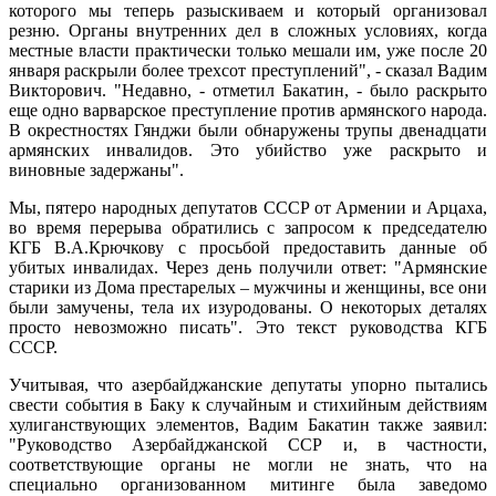
которого мы теперь разыскиваем и который организовал
резню. Органы внутренних дел в сложных условиях, когда
местные власти практически только мешали им, уже после 20
января раскрыли более трехсот преступлений", - сказал Вадим
Викторович. "Недавно, - отметил Бакатин, - было раскрыто
еще одно варварское преступление против армянского народа.
В окрестностях Гянджи были обнаружены трупы двенадцати
армянских инвалидов. Это убийство уже раскрыто и
виновные задержаны".
Мы, пятеро народных депутатов СССР от Армении и Арцаха,
во время перерыва обратились с запросом к председателю
КГБ В.А.Крючкову с просьбой предоставить данные об
убитых инвалидах. Через день получили ответ: "Армянские
старики из Дома престарелых – мужчины и женщины, все они
были замучены, тела их изуродованы. О некоторых деталях
просто невозможно писать". Это текст руководства КГБ
СССР.
Учитывая, что азербайджанские депутаты упорно пытались
свести события в Баку к случайным и стихийным действиям
хулиганствующих элементов, Вадим Бакатин также заявил:
"Руководство Азербайджанской ССР и, в частности,
соответствующие органы не могли не знать, что на
специально организованном митинге была заведомо