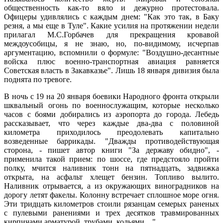
общественность как-то вяло и дежурно протестовала.
Офицеры удивлялись с каждым днем: "Как это так, в Баку
резня, а мы еще в Туле". Какие усилия на протяжении недели
прилагал М.С.Горбачев для прекращения кровавой
междоусобицы, я не знаю, но, по-видимому, исчерпав
аргументацию, вспомнили о формуле: "Воздушно-десантные
войска плюс военно-транспортная авиация равняется
Советская власть в Закавказье". Лишь 18 января дивизия была
поднята по тревоге.
В ночь с 19 на 20 января боевики Народного фронта открыли
шквальный огонь по военнослужащим, которые несколько
часов с боями добирались из аэропорта до города. Лебедь
рассказывает, что через каждые два-два с половиной
километра приходилось преодолевать капитально
возведенные баррикады. "Дважды противодействующая
сторона, - пишет автор книги "За державу обидно", -
применила такой прием: по шоссе, где предстояло пройти
полку, мчится наливник тонн на пятнадцать, задвижка
открыта, на асфальт хлещет бензин. Топливо вылито.
Наливник отрывается, а из окружающих виноградников на
дорогу летят факелы. Колонну встречает сплошное море огня.
Эти тридцать километров стоили рязанцам семерых раненых
с пулевыми ранениями и трех десятков травмированных
кирпичами арматурой, трубами, кольями... ".