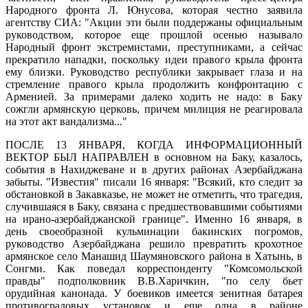
Народного фронта Л. Юнусова, которая честно заявила
агентству СИА: "Акции эти были поддержаны официальным
руководством, которое еще прошлой осенью называло
Народный фронт экстремистами, преступниками, а сейчас
прекратило нападки, поскольку идеи правого крыла фронта
ему близки. Руководство республики закрывает глаза и на
стремление правого крыла продолжить конфронтацию с
Арменией. За примерами далеко ходить не надо: в Баку
сожгли армянскую церковь, причем милиция не реагировала
на этот акт вандализма..."
ПОСЛЕ 13 ЯНВАРЯ, КОГДА ИНФОРМАЦИОННЫЙ
ВЕКТОР БЫЛ НАПРАВЛЕН в основном на Баку, казалось,
события в Нахиджеване и в других районах Азербайджана
забыты. "Известия" писали 16 января: "Всякий, кто следит за
обстановкой в Закавказье, не может не отметить, что трагедия,
случившаяся в Баку, связана с предшествовавшими событиями
на ирано-азербайджанской границе". Именно 16 января, в
день своеобразной кульминации бакинских погромов,
руководство Азербайджана решило превратить крохотное
армянское село Манашид Шаумяновского района в Хатынь, в
Сонгми. Как поведал корреспонденту "Комсомольской
правды" подполковник В.В.Харичкин, "по селу бьет
орудийная канонада. У боевиков имеется зенитная батарея
противоградовых установок и еще одна в районе