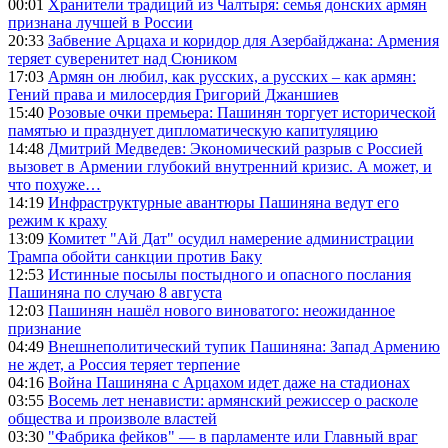
00:01
Хранители традиций из Чалтыря: семья донских армян
признана лучшей в России
20:33
Забвение Арцаха и коридор для Азербайджана: Армения
теряет суверенитет над Сюником
17:03
Армян он любил, как русских, а русских – как армян:
Гений права и милосердия Григорий Джаншиев
15:40
Розовые очки премьера: Пашинян торгует исторической
памятью и празднует дипломатическую капитуляцию
14:48
Дмитрий Медведев: Экономический разрыв с Россией
вызовет в Армении глубокий внутренний кризис. А может, и
что похуже…
14:19
Инфраструктурные авантюры Пашиняна ведут его
режим к краху
13:09
Комитет "Ай Дат" осудил намерение администрации
Трампа обойти санкции против Баку
12:53
Истинные посылы постыдного и опасного послания
Пашиняна по случаю 8 августа
12:03
Пашинян нашёл нового виноватого: неожиданное
признание
04:49
Внешнеполитический тупик Пашиняна: Запад Армению
не ждет, а Россия теряет терпение
04:16
Война Пашиняна с Арцахом идет даже на стадионах
03:55
Восемь лет ненависти: армянский режиссер о расколе
общества и произволе властей
03:30
"Фабрика фейков" — в парламенте или Главный враг