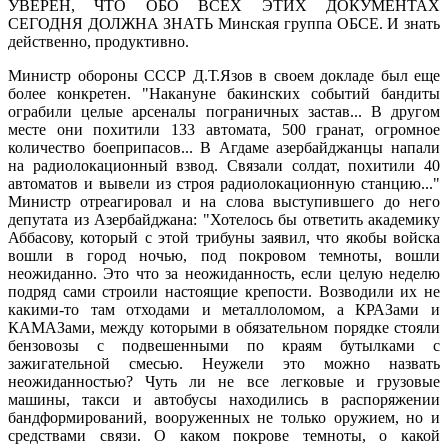
УВЕРЕН, ЧТО ОБО ВСЕХ ЭТИХ ДОКУМЕНТАХ
СЕГОДНЯ ДОЛЖНА ЗНАТЬ Минская группа ОБСЕ. И знать
действенно, продуктивно.
Министр обороны СССР Д.Т.Язов в своем докладе был еще
более конкретен. "Накануне бакинских событий бандиты
ограбили целые арсеналы пограничных застав... В другом
месте они похитили 133 автомата, 500 гранат, огромное
количество боеприпасов... В Агдаме азербайджанцы напали
на радиолокационный взвод. Связали солдат, похитили 40
автоматов и вывели из строя радиолокационную станцию..."
Министр отреагировал и на слова выступившего до него
депутата из Азербайджана: "Хотелось бы ответить академику
Аббасову, который с этой трибуны заявил, что якобы войска
вошли в город ночью, под покровом темноты, вошли
неожиданно. Это что за неожиданность, если целую неделю
подряд сами строили настоящие крепости. Возводили их не
какими-то там отходами и металлоломом, а КРАЗами и
КАМАЗами, между которыми в обязательном порядке стояли
бензовозы с подвешенными по краям бутылками с
зажигательной смесью. Неужели это можно назвать
неожиданностью? Чуть ли не все легковые и грузовые
машины, такси и автобусы находились в распоряжении
бандформирований, вооруженных не только оружием, но и
средствами связи. О каком покрове темноты, о какой