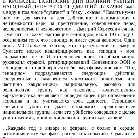
В КРОВАВЫЕ БАКИНСКИЕ ДНИ ВЕЛИКИЙ УЧЕНЫЙ,
НАРОДНЫЙ ДЕПУТАТ СССР ДМИТРИЙ ЛИХАЧЕВ, имея
в виду в том числе "сумгаит" и "баку", сказал: "Память нужна
нам не для мести, а для действенного напоминания о
неизбежности кары за преступление, совершенное перед
человечностью и человечеством". Дмитрий Сергеевич считал
"сумгаит" и "баку" настоящим геноцидом, как в 1915 году. С
осознанием того, что геноцид не имеет срока давности. Один
лишь М.С.Горбачев считал, что преступления в Баку и
Сумгаите нельзя квалифицировать как геноцид - мол,
"параметры" не те. И этот человек, юрист по образованию,
руководил страной, ратифицировавшей Конвенцию ООН о
геноциде, в которой черным по белому сформулировано: "Под
геноцидом подразумеваются следующие действия,
совершенные с намерением уничтожить полностью или
частично какую-нибудь национальную, расовую или
религиозную группу как таковую... количественная
характеристика не является определяющей при определении
геноцида и не учитывается срок давности. Геноцидом
считается убийство даже нескольких представителей
национальной группы, если это убийство совершено с целью
уничтожения данной национальной группы как таковой".
…Каждый год в январе и феврале, с болью в сердце,
вспоминая и отмечая факт трагических событий в Сумгаите и