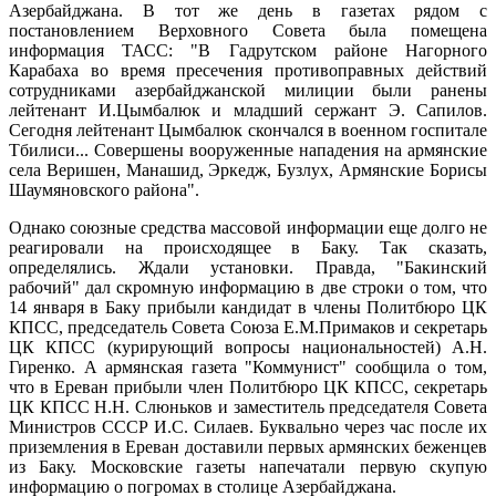
Азербайджана. В тот же день в газетах рядом с
постановлением Верховного Совета была помещена
информация ТАСС: "В Гадрутском районе Нагорного
Карабаха во время пресечения противоправных действий
сотрудниками азербайджанской милиции были ранены
лейтенант И.Цымбалюк и младший сержант Э. Сапилов.
Сегодня лейтенант Цымбалюк скончался в военном госпитале
Тбилиси... Совершены вооруженные нападения на армянские
сeла Веришен, Манашид, Эркедж, Бузлух, Армянские Борисы
Шаумяновского района".
Однако союзные средства массовой информации еще долго не
реагировали на происходящее в Баку. Так сказать,
определялись. Ждали установки. Правда, "Бакинский
рабочий" дал скромную информацию в две строки о том, что
14 января в Баку прибыли кандидат в члены Политбюро ЦК
КПСС, председатель Совета Союза Е.М.Примаков и секретарь
ЦК КПСС (курирующий вопросы национальностей) А.Н.
Гиренко. А армянская газета "Коммунист" сообщила о том,
что в Ереван прибыли член Политбюро ЦК КПСС, секретарь
ЦК КПСС Н.Н. Слюньков и заместитель председателя Совета
Министров СССР И.С. Силаев. Буквально через час после их
приземления в Ереван доставили первых армянских беженцев
из Баку. Московские газеты напечатали первую скупую
информацию о погромах в столице Азербайджана.