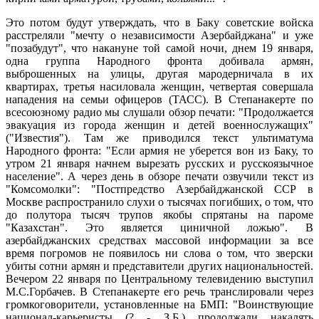
Это потом будут утверждать, что в Баку советские войска
расстреляли "мечту о независимости Азербайджана" и уже
"позабудут", что накануне той самой ночи, днем 19 января,
одна группа Народного фронта добивала армян,
выброшенных на улицы, другая мародерничала в их
квартирах, третья насиловала женщин, четвертая совершала
нападения на семьи офицеров (ТАСС). В Степанакерте по
всесоюзному радио мы слушали обзор печати: "Продолжается
эвакуация из города женщин и детей военнослужащих"
("Известия"). Там же приводился текст ультиматума
Народного фронта: "Если армия не уберется вон из Баку, то
утром 21 января начнем вырезать русских и русскоязычное
население". А через день в обзоре печати озвучили текст из
"Комсомолки": "Постпредство Азербайджанской ССР в
Москве распространило слухи о тысячах погибших, о том, что
до полутора тысяч трупов якобы спрятаны на пароме
"Казахстан". Это является циничной ложью". В
азербайджанских средствах массовой информации за все
время погромов не появилось ни слова о том, что зверски
убиты сотни армян и представители других национальностей.
Вечером 22 января по Центральному телевидению выступил
М.С.Горбачев. В Степанакерте его речь транслировали через
громкоговорители, установленные на БМП: "Воинствующие
национал-карьеристы (? - З.Б.) продолжали накалять