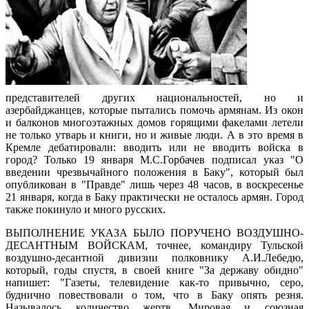
представителей других национальностей, но и
азербайджанцев, которые пытались помочь армянам. Из окон
и балконов многоэтажных домов горящими факелами летели
не только утварь и книги, но и живые люди. А в это время в
Кремле дебатировали: вводить или не вводить войска в
город? Только 19 января М.С.Горбачев подписал указ "О
введении чрезвычайного положения в Баку", который был
опубликован в "Правде" лишь через 48 часов, в воскресенье
21 января, когда в Баку практически не осталось армян. Город
также покинуло и много русских.
ВЫПОЛНЕНИЕ УКАЗА БЫЛО ПОРУЧЕНО ВОЗДУШНО-
ДЕСАНТНЫМ ВОЙСКАМ, точнее, командиру Тульской
воздушно-десантной дивизии полковнику А.И.Лебедю,
который, годы спустя, в своей книге "За державу обидно"
напишет: "Газеты, телевидение как-то привычно, серо,
буднично повествовали о том, что в Баку опять резня.
Называлось количество жертв. Мировая и союзная