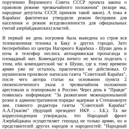
поручению Верховного Совета СССР проекта закона о
правовом режиме чрезвычайного положения" (вскоре мы,
народные депутаты СССР, приняли такой закон). А пока в
Карабахе фактически утвердили режим бесправия для
населения и режим вседозволенности для официальных
(читай азербайджанских) властей.
В первый же день погромов была выведена из строя вся
телевизионная техника в Баку и других городах. Зато
бесперебойно из центра Нагорного Карабаха - Шуши день и
ночь в телеэфир неслись антиармянская пропаганда и
площадный мат. Комендатура ничего не могла поделать с
этим, ибо комендантский час в Шуши, где к тому времени
армян уже не осталось, практически не действовал. О
шушинском произволе написала газета "Советский Карабах",
после чего автора статьи на основании пункта 2
свежеиспеченного указа о чрезвычайном положении
арестовали и этапировали в Россию. Через день в "Правде"
появилась информация: "За разжигание межнациональной
розни в административном порядке задержан в Степанакерте
зам. главного редактора газеты "Советский Карабах"
А.А.Гукасян" (будущий президент НКР. - З.Б.). Та же
корреспонденция утверждала, что Народный фронт
Азербайджана осуществляет геноцид не только армян, но и
представителей других народов и народностей: "Народный