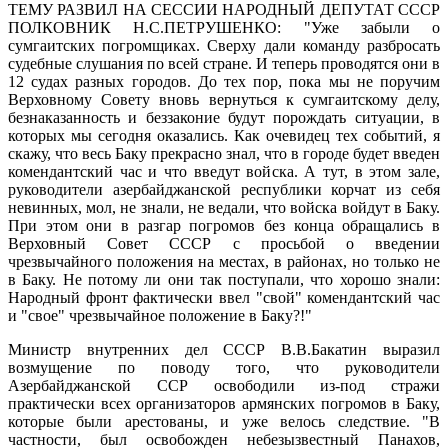
ТЕМУ РАЗВИЛ НА СЕССИИ НАРОДНЫЙ ДЕПУТАТ СССР
ПОЛКОВНИК Н.С.ПЕТРУШЕНКО: "Уже забыли о
сумгаитских погромщиках. Сверху дали команду разбросать
судебные слушания по всей стране. И теперь проводятся они в
12 судах разных городов. До тех пор, пока мы не поручим
Верховному Совету вновь вернуться к сумгаитскому делу,
безнаказанность и беззаконие будут порождать ситуации, в
которых мы сегодня оказались. Как очевидец тех событий, я
скажу, что весь Баку прекрасно знал, что в городе будет введен
комендантский час и что введут войска. А тут, в этом зале,
руководители азербайджанской республики корчат из себя
невинных, мол, не знали, не ведали, что войска войдут в Баку.
При этом они в разгар погромов без конца обращались в
Верховный Совет СССР с просьбой о введении
чрезвычайного положения на местах, в районах, но только не
в Баку. Не потому ли они так поступали, что хорошо знали:
Народный фронт фактически ввел "свой" комендантский час
и "свое" чрезвычайное положение в Баку?!"
Министр внутренних дел СССР В.В.Бакатин выразил
возмущение по поводу того, что руководители
Азербайджанской ССР освободили из-под стражи
практически всех организаторов армянских погромов в Баку,
которые были арестованы, и уже велось следствие. "В
частности, был освобожден небезызвестный Панахов,