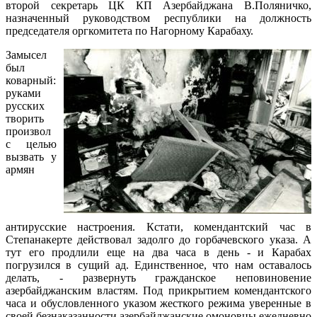
второй секретарь ЦК КП Азербайджана В.Поляничко,
назначенный руководством республики на должность
председателя оргкомитета по Нагорному Карабаху.
Замысел
был
коварный:
руками
русских
творить
произвол
с целью
вызвать у
армян
антирусские настроения. Кстати, комендантский час в
Степанакерте действовал задолго до горбачевского указа. А
тут его продлили еще на два часа в день - и Карабах
погрузился в сущий ад. Единственное, что нам оставалось
делать, - развернуть гражданское неповиновение
азербайджанским властям. Под прикрытием комендантского
часа и обусловленного указом жесткого режима уверенные в
своей безнаказанности азербайджанские омоновцы ежедневно