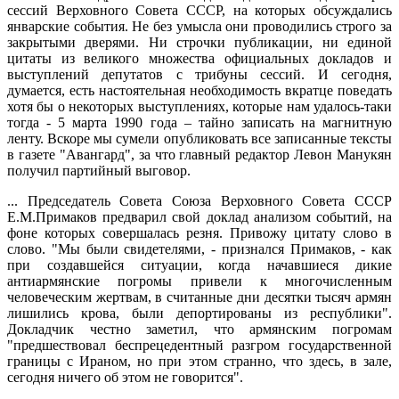
сессий Верховного Совета СССР, на которых обсуждались
январские события. Не без умысла они проводились строго за
закрытыми дверями. Ни строчки публикации, ни единой
цитаты из великого множества официальных докладов и
выступлений депутатов с трибуны сессий. И сегодня,
думается, есть настоятельная необходимость вкратце поведать
хотя бы о некоторых выступлениях, которые нам удалось-таки
тогда - 5 марта 1990 года – тайно записать на магнитную
ленту. Вскоре мы сумели опубликовать все записанные тексты
в газете "Авангард", за что главный редактор Левон Манукян
получил партийный выговор.
... Председатель Совета Союза Верховного Совета СССР
Е.М.Примаков предварил свой доклад анализом событий, на
фоне которых совершалась резня. Привожу цитату слово в
слово. "Мы были свидетелями, - признался Примаков, - как
при создавшейся ситуации, когда начавшиеся дикие
антиармянские погромы привели к многочисленным
человеческим жертвам, в считанные дни десятки тысяч армян
лишились крова, были депортированы из республики".
Докладчик честно заметил, что армянским погромам
"предшествовал беспрецедентный разгром государственной
границы с Ираном, но при этом странно, что здесь, в зале,
сегодня ничего об этом не говорится".