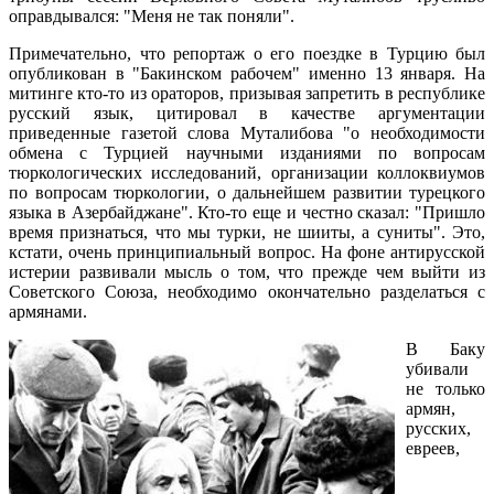
оправдывался: "Меня не так поняли".
Примечательно, что репортаж о его поездке в Турцию был
опубликован в "Бакинском рабочем" именно 13 января. На
митинге кто-то из ораторов, призывая запретить в республике
русский язык, цитировал в качестве аргументации
приведенные газетой слова Муталибова "о необходимости
обмена с Турцией научными изданиями по вопросам
тюркологических исследований, организации коллоквиумов
по вопросам тюркологии, о дальнейшем развитии турецкого
языка в Азербайджане". Кто-то еще и честно сказал: "Пришло
время признаться, что мы турки, не шииты, а суниты". Это,
кстати, очень принципиальный вопрос. На фоне антирусской
истерии развивали мысль о том, что прежде чем выйти из
Советского Союза, необходимо окончательно разделаться с
армянами.
В Баку
убивали
не только
армян,
русских,
евреев,