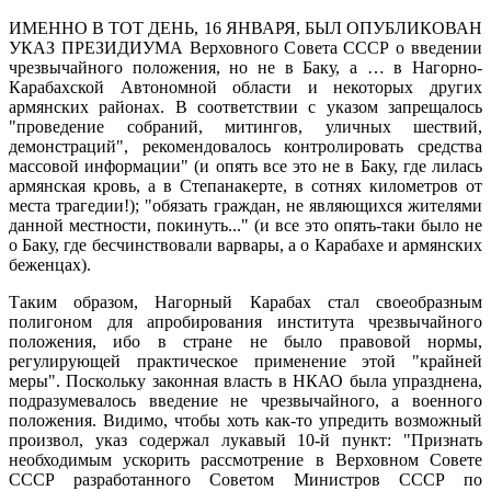
ИМЕННО В ТОТ ДЕНЬ, 16 ЯНВАРЯ, БЫЛ ОПУБЛИКОВАН
УКАЗ ПРЕЗИДИУМА Верховного Совета СССР о введении
чрезвычайного положения, но не в Баку, а … в Нагорно-
Карабахской Автономной области и некоторых других
армянских районах. В соответствии с указом запрещалось
"проведение собраний, митингов, уличных шествий,
демонстраций", рекомендовалось контролировать средства
массовой информации" (и опять все это не в Баку, где лилась
армянская кровь, а в Степанакерте, в сотнях километров от
места трагедии!); "обязать граждан, не являющихся жителями
данной местности, покинуть..." (и все это опять-таки было не
о Баку, где бесчинствовали варвары, а о Карабахе и армянских
беженцах).
Таким образом, Нагорный Карабах стал своеобразным
полигоном для апробирования института чрезвычайного
положения, ибо в стране не было правовой нормы,
регулирующей практическое применение этой "крайней
меры". Поскольку законная власть в НКАО была упразднена,
подразумевалось введение не чрезвычайного, а военного
положения. Видимо, чтобы хоть как-то упредить возможный
произвол, указ содержал лукавый 10-й пункт: "Признать
необходимым ускорить рассмотрение в Верховном Совете
СССР разработанного Советом Министров СССР по