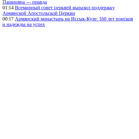
Пашиняна — правда
01:14
Всемирный совет церквей выразил поддержку
Армянской Апостольской Церкви
00:17
Армянский монастырь на Иссык-Куле: 160 лет поисков
и надежды на успех