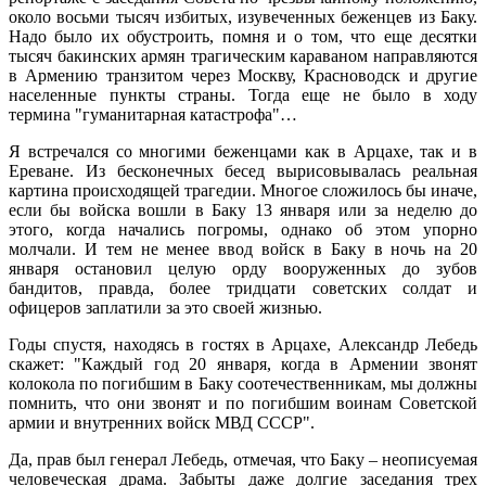
около восьми тысяч избитых, изувеченных беженцев из Баку.
Надо было их обустроить, помня и о том, что еще десятки
тысяч бакинских армян трагическим караваном направляются
в Армению транзитом через Москву, Красноводск и другие
населенные пункты страны. Тогда еще не было в ходу
термина "гуманитарная катастрофа"…
Я встречался со многими беженцами как в Арцахе, так и в
Ереване. Из бесконечных бесед вырисовывалась реальная
картина происходящей трагедии. Многое сложилось бы иначе,
если бы войска вошли в Баку 13 января или за неделю до
этого, когда начались погромы, однако об этом упорно
молчали. И тем не менее ввод войск в Баку в ночь на 20
января остановил целую орду вооруженных до зубов
бандитов, правда, более тридцати советских солдат и
офицеров заплатили за это своей жизнью.
Годы спустя, находясь в гостях в Арцахе, Александр Лебедь
скажет: "Каждый год 20 января, когда в Армении звонят
колокола по погибшим в Баку соотечественникам, мы должны
помнить, что они звонят и по погибшим воинам Советской
армии и внутренних войск МВД СССР".
Да, прав был генерал Лебедь, отмечая, что Баку – неописуемая
человеческая драма. Забыты даже долгие заседания трех