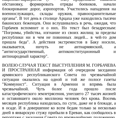
обстановку, формировать отряды боевиков, начали
блокирование дорог, аэропортов. Участились нападения на
военнослужащих, склады оружия, правоохранительные
органы". В тот день в столице Арцаха уже находились тысячи
бакинских беженцев. Они вслушивались в речь, ожидая, что
Горбачев вспомнит и о них. Но текст был безадресным:
"Погромы, убийства, изгнание из своих жилищ за пределы
республики ни в чем не повинных людей... в чей-то дом
пришла беда". А действия экстремистов в Баку носили,
оказывается, ничуть не антиармянский, а
"антигосударственный, антиконституционный и
антинародный характер".
ВОЛЕЮ СЛУЧАЯ ТЕКСТ ВЫСТУПЛЕНИЯ М. ГОРБАЧЕВА
И ПРОСТРАННАЯ информация об очередном заседании
армянского республиканского Совета по чрезвычайной
ситуации оказались на одной и той же полосе газеты
"Коммунист". Ситуация в Армении и впрямь была
чрезвычайной. Чуть более года прошло после
катастрофического землетрясения, унесшего 27 тысяч жизней
и оставившего около миллиона человек без крова. Восемь
месяцев республика находилась, по сути, даже не в блокаде, а
в осаде. И в довершение ко всем бедам только за несколько
дней в январскую стужу прибыли в Ереван, как сообщалось в
репортаже с заседания Совета по чрезвычайному положению,