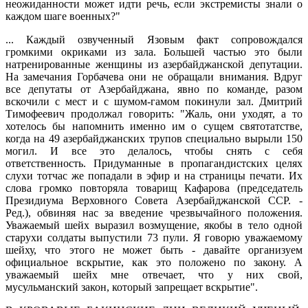
неожиданности может идти речь, если экстремисты знали о
каждом шаге военных?"
... Каждый озвученный Язовым факт сопровождался
громкими окриками из зала. Большей частью это были
натренированные женщины из азербайджанской депутации.
На замечания Горбачева они не обращали внимания. Вдруг
все депутаты от Азербайджана, явно по команде, разом
вскочили с мест и с шумом-гамом покинули зал. Дмитрий
Тимофеевич продолжал говорить: "Жаль, они уходят, а то
хотелось бы напомнить именно им о сущем святотатстве,
когда на 49 азербайджанских трупов специально вырыли 150
могил. И все это делалось, чтобы снять с себя
ответственность. Придуманные в пропагандистских целях
слухи тотчас же попадали в эфир и на страницы печати. Их
слова громко повторяла товарищ Кафарова (председатель
Президиума Верховного Совета Азербайджанской ССР. -
Ред.), обвиняя нас за введение чрезвычайного положения.
Уважаемый шейх выразил возмущение, якобы в тело одной
старухи солдаты выпустили 73 пули. Я говорю уважаемому
шейху, что этого не может быть - давайте организуем
официальное вскрытие, как это положено по закону. А
уважаемый шейх мне отвечает, что у них свой,
мусульманский закон, который запрещает вскрытие".