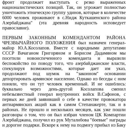
фронт продолжает выступать с резко выраженных
националистических позиций. Так, он угрожает полностью
уничтожить этническую группу удинов, которые в количестве
6000 человек проживают в с.Нидж Куткашенского района
Азербайджана" (эта древняя народность исповедует
православие).
ПЕРВЫМ ЗАКОННЫМ КОМЕНДАНТОМ РАЙОНА
ЧРЕЗВЫЧАЙНОГО ПОЛОЖЕНИЯ был назначен генерал-
майор Ю.А.Косолапов. Вместе с народными депутатами
СССР Вачаганом Григоряном и Борисом Дадамяном мы
посетили новоиспеченного коменданта и выразили
беспокойство по поводу того, что азербайджанские власти,
спекулируя возможностями, которые дает им указ,
продолжают под шумок на "законном" основании
депортировать армянское население. Однако из беседы с ним
поняли, что он тут человек временный. И не ошиблись:
буквально через день-другой Косолапова сменил
небезызвестный генерал внутренних войск В.Сафонов, с
первых же дней заявивший о себе в качестве провокатора
антиармянских акций как в самом Степанакерте, так и в
районах. Не прошло и нескольких месяцев, как уже пошли
разговоры о том, что он был избран членом ЦК Компартии
Азербайджана, получил из рук Муталибова "боевые" награды
и дорогие подарки. Вскоре к нему на подмогу прибыл из Баку