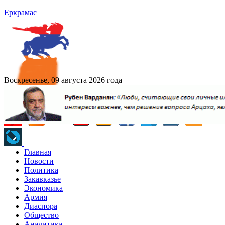
Еркрамас
Воскресенье, 09 августа 2026 года
Главная
Новости
Политика
Закавказье
Экономика
Армия
Диаспора
Общество
Аналитика