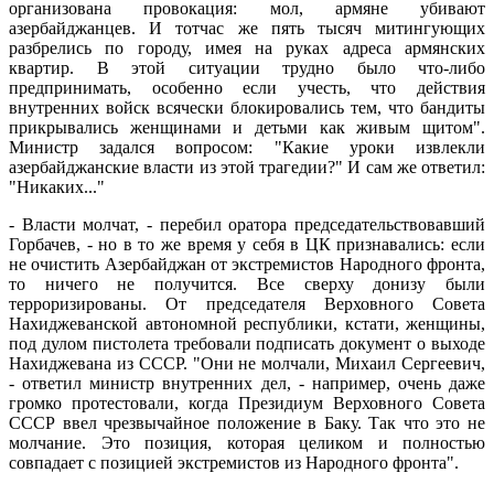
организована провокация: мол, армяне убивают
азербайджанцев. И тотчас же пять тысяч митингующих
разбрелись по городу, имея на руках адреса армянских
квартир. В этой ситуации трудно было что-либо
предпринимать, особенно если учесть, что действия
внутренних войск всячески блокировались тем, что бандиты
прикрывались женщинами и детьми как живым щитом".
Министр задался вопросом: "Какие уроки извлекли
азербайджанские власти из этой трагедии?" И сам же ответил:
"Никаких..."
- Власти молчат, - перебил оратора председательствовавший
Горбачев, - но в то же время у себя в ЦК признавались: если
не очистить Азербайджан от экстремистов Народного фронта,
то ничего не получится. Все сверху донизу были
терроризированы. От председателя Верховного Совета
Нахиджеванской автономной республики, кстати, женщины,
под дулом пистолета требовали подписать документ о выходе
Нахиджевана из СССР. "Они не молчали, Михаил Сергеевич,
- ответил министр внутренних дел, - например, очень даже
громко протестовали, когда Президиум Верховного Совета
СССР ввел чрезвычайное положение в Баку. Так что это не
молчание. Это позиция, которая целиком и полностью
совпадает с позицией экстремистов из Народного фронта".