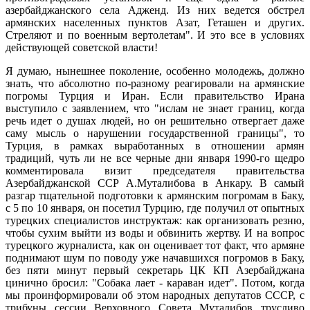
азербайджанского села Адженд. Из них ведется обстрел
армянских населенных пунктов Азат, Геташен и других.
Стреляют и по военным вертолетам". И это все в условиях
действующей советской власти!
Я думаю, нынешнее поколение, особенно молодежь, должно
знать, что абсолютно по-разному реагировали на армянские
погромы Турция и Иран. Если правительство Ирана
выступило с заявлением, что "ислам не знает границ, когда
речь идет о душах людей, но он решительно отвергает даже
саму мысль о нарушении государственной границы", то
Турция, в рамках выработанных в отношении армян
традиций, чуть ли не все черные дни января 1990-го щедро
комментировала визит председателя правительства
Азербайджанской ССР А.Муталибова в Анкару. В самый
разгар тщательной подготовки к армянским погромам в Баку,
с 5 по 10 января, он посетил Турцию, где получил от опытных
турецких специалистов инструктаж: как организовать резню,
чтобы сухим выйти из воды и обвинить жертву. И на вопрос
турецкого журналиста, как он оценивает тот факт, что армяне
поднимают шум по поводу уже начавшихся погромов в Баку,
без пяти минут первый секретарь ЦК КП Азербайджана
цинично бросил: "Собака лает - караван идет". Потом, когда
мы проинформировали об этом народных депутатов СССР, с
трибуны сессии Верховного Совета Муталибов трусливо