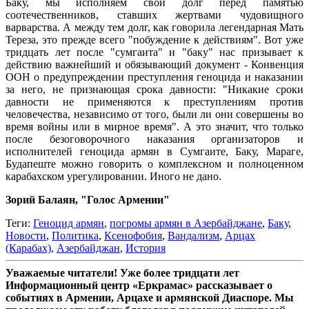
Баку, мы исполняем свой долг перед памятью
соотечественников, ставших жертвами чудовищного
варварства. А между тем долг, как говорила легендарная Мать
Тереза, это прежде всего "побуждение к действиям". Вот уже
тридцать лет после "сумгаита" и "баку" нас призывает к
действию важнейший и обязывающий документ - Конвенция
ООН о предупреждении преступления геноцида и наказании
за него, не признающая срока давности: "Никакие сроки
давности не применяются к преступлениям против
человечества, независимо от того, были ли они совершены во
время войны или в мирное время". А это значит, что только
после безоговорочного наказания организаторов и
исполнителей геноцида армян в Сумгаите, Баку, Мараге,
Будапеште можно говорить о комплексном и полноценном
карабахском урегулировании. Иного не дано.
Зорий Балаян, "Голос Армении"
Теги:
Геноцид армян
,
погромы армян в Азербайджане
,
Баку
,
Новости
,
Политика
,
Ксенофобия
,
Вандализм
,
Арцах
(Карабах)
,
Азербайджан
,
История
Уважаемые читатели! Уже более тридцати лет
Информационный центр «Еркрамас» рассказывает о
событиях в Армении, Арцахе и армянской Диаспоре. Мы