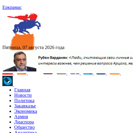
Еркрамас
Пятница, 07 августа 2026 года
Главная
Новости
Политика
Закавказье
Экономика
Армия
Диаспора
Общество
Аналитика