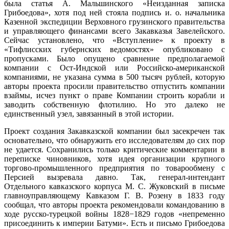
была статья А. Мальшинского «Неизданная записка
Грибоедова», хотя под ней стояла подпись и. о. начальника
Казенной экспедиции Верховного грузинского правительства
и управляющего финансами всего Закавказья Завелейского.
Сейчас установлено, что «Вступление» к проекту в
«Тифлисских губернских ведомостях» опубликовано с
пропусками. Было опущено сравнение предполагаемой
компании с Ост-Индской или Российско-американской
компаниями, не указана сумма в 500 тысяч рублей, которую
авторы проекта просили правительство отпустить компании
взаймы, исчез пункт о праве Компании строить корабли и
заводить собственную флотилию. Но это далеко не
единственный узел, завязанный в этой истории.
Проект создания Закавказской компании был засекречен так
основательно, что обнаружить его исследователям до сих пор
не удается. Сохранились только критические комментарии в
переписке чиновников, хотя идея организации крупного
торгово-промышленного предприятия по товарообмену с
Персией вызревала давно. Так, генерал-интендант
Отдельного кавказского корпуса М. С. Жуковский в письме
главноуправляющему Кавказом Г. В. Розену в 1833 году
сообщал, что авторы проекта рекомендовали командованию в
ходе русско-турецкой войны 1828−1829 годов «непременно
присоединить к империи Батуми». Есть и письмо Грибоедова