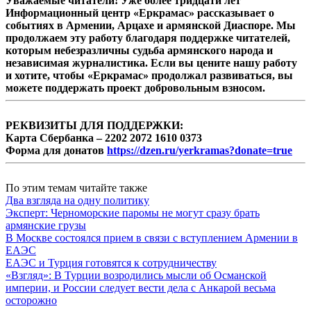
Уважаемые читатели! Уже более тридцати лет
Информационный центр «Еркрамас» рассказывает о
событиях в Армении, Арцахе и армянской Диаспоре. Мы
продолжаем эту работу благодаря поддержке читателей,
которым небезразличны судьба армянского народа и
независимая журналистика. Если вы цените нашу работу
и хотите, чтобы «Еркрамас» продолжал развиваться, вы
можете поддержать проект добровольным взносом.
РЕКВИЗИТЫ ДЛЯ ПОДДЕРЖКИ:
Карта Сбербанка – 2202 2072 1610 0373
Форма для донатов
https://dzen.ru/yerkramas?donate=true
По этим темам читайте также
Два взгляда на одну политику
Эксперт: Черноморские паромы не могут сразу брать
армянские грузы
В Москве состоялся прием в связи с вступлением Армении в
ЕАЭС
ЕАЭС и Турция готовятся к сотрудничеству
«Взгляд»: В Турции возродились мысли об Османской
империи, и России следует вести дела с Анкарой весьма
осторожно