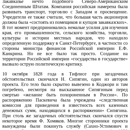
Закавказье нечто подобного Северо-Американским
Соединенным Штатам. Компания российская намерена была
развивать транспорт, торговлю с Западом и просвещение.
Учредители ее также считали, что большая часть акционеров
должна была «состоять из помещиков и купцов закавказских».
В тот момент предпринимались немалые усилия для изучения
края, его промышленности, сельского хозяйства, торговли,
культуры и истории местных народов, что находило
определенную поддержку в Санкт-Петербурге, в частности со
стороны министра финансов Российской империи Е.Ф.
Канкрина. Но не все было так просто. Создание на
территории Российской империи «государства в государстве»
вызвало острую политическую критику.
10 октября 1828 года в Тифлисе при загадочных
обстоятельствах скончался Н. Сипягин, один из авторов
проекта. Его тело было скрытно вывезено в Коджори и там
погребено, несмотря на высказанное Сипягиным перед
смертью «желание быть похороненным в России». По
распоряжению Паскевича была учреждена «следственная
комиссия для приведения в известность всех казенных
денежных сумм, находящихся в распоряжении» Сипягина.
При столь же загадочных обстоятельствах скончался спустя
некоторое время Ф. Хомяков. Многие сторонники проекта
вынуждены были покинуть службу (Сахно-Устимович и