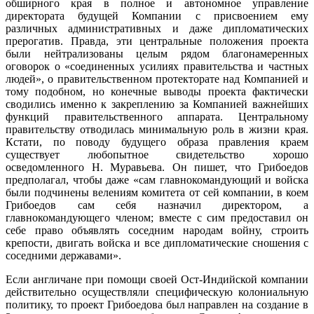
обширного края в полное и автономное управление
директората будущей Компании с присвоением ему
различных административных и даже дипломатических
прерогатив. Правда, эти центральные положения проекта
были нейтрализованы целым рядом благонамеренных
оговорок о «соединенных усилиях правительства и частных
людей», о правительственном протекторате над Компанией и
тому подобном, но конечные выводы проекта фактически
сводились именно к закреплению за Компанией важнейших
функций правительственного аппарата. Центральному
правительству отводилась минимальную роль в жизни края.
Кстати, по поводу будущего образа правления краем
существует любопытное свидетельство хорошо
осведомленного Н. Муравьева. Он пишет, что Грибоедов
предполагал, чтобы даже «сам главнокомандующий и войска
были подчинены велениям комитета от сей компании, в коем
Грибоедов сам себя назначил директором, а
главнокомандующего членом; вместе с сим предоставил он
себе право объявлять соседним народам войну, строить
крепости, двигать войска и все дипломатические сношения с
соседними державами».
Если англичане при помощи своей Ост-Индийской компании
действительно осуществляли специфическую колониальную
политику, то проект Грибоедова был направлен на создание в