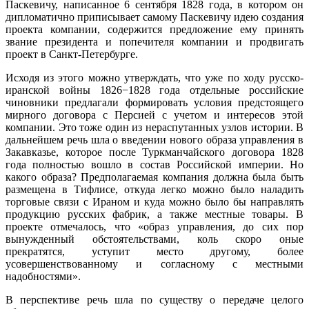
Паскевичу, написанное 6 сентября 1828 года, в котором он
дипломатично приписывает самому Паскевичу идею создания
проекта компании, содержится предложение ему принять
звание президента и попечителя компании и продвигать
проект в Санкт-Петербурге.
Исходя из этого можно утверждать, что уже по ходу русско-
иранской войны 1826−1828 года отдельные российские
чиновники предлагали формировать условия предстоящего
мирного договора с Персией с учетом и интересов этой
компании. Это тоже один из нераспутанных узлов истории. В
дальнейшем речь шла о введении нового образа управления в
Закавказье, которое после Туркманчайского договора 1828
года полностью вошло в состав Российской империи. Но
какого образа? Предполагаемая компания должна была быть
размещена в Тифлисе, откуда легко можно было наладить
торговые связи с Ираном и куда можно было бы направлять
продукцию русских фабрик, а также местные товары. В
проекте отмечалось, что «образ управления, до сих пор
вынужденный обстоятельствами, коль скоро оные
прекратятся, уступит место другому, более
усовершенствованному и согласному с местными
надобностями».
В перспективе речь шла по существу о передаче целого