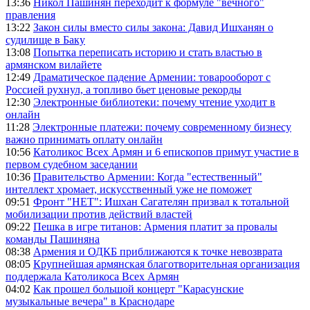
13:36
Никол Пашинян переходит к формуле "вечного"
правления
13:22
Закон силы вместо силы закона: Давид Ишханян о
судилище в Баку
13:08
Попытка переписать историю и стать властью в
армянском вилайете
12:49
Драматическое падение Армении: товарооборот с
Россией рухнул, а топливо бьет ценовые рекорды
12:30
Электронные библиотеки: почему чтение уходит в
онлайн
11:28
Электронные платежи: почему современному бизнесу
важно принимать оплату онлайн
10:56
Католикос Всех Армян и 6 епископов примут участие в
первом судебном заседании
10:36
Правительство Армении: Когда "естественный"
интеллект хромает, искусственный уже не поможет
09:51
Фронт "НЕТ": Ишхан Сагателян призвал к тотальной
мобилизации против действий властей
09:22
Пешка в игре титанов: Армения платит за провалы
команды Пашиняна
08:38
Армения и ОДКБ приближаются к точке невозврата
08:05
Крупнейшая армянская благотворительная организация
поддержала Католикоса Всех Армян
04:02
Как прошел большой концерт "Карасунские
музыкальные вечера" в Краснодаре