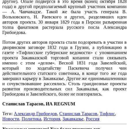
другие). Опале подвергся в это время (конец октября 1828
года) и другой предполагаемый крупный участник компании
— А. Чавчавадзе. Такой же была участь генерала В.
Вольховского, Н. Раевского и других, разделявших идеи
авторов проекта. 30 января 1829 года в Персии разъяренная
толпа фанатиков растерзала русского посла Александра
Грибоедова.
Потом других авторов проекта стали подозревать в участии в
дворянском заговоре 1832 года в Грузии, а публикацию в
газете «Тифлисские губернские ведомости» с упоминанием
проекта Закавказской торговой копании стали связывать
именно с этим «делом». Весной 1831 года Завелейский,
который по ходатайству Паскевича получил чин
действительного статского советника, в конце того же года
завершил карьеру в Закавказье. Другие же единомышленники
и сочувствовавшие рассеялись. Столь грандиозные проекты
развития производительных сил Закавказья, как проект
Грибоедова и Завелейского, более не повторялись.
Станислав Тарасов, ИА REGNUM
Теги:
Александр Грибоедов
,
Станислав Тарасов
,
Тифлис
,
Новости
,
Политика
,
История
,
Закавказье
,
Россия