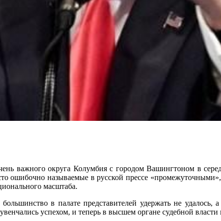
очень важного округа Колумбия с городом Вашингтоном в сере
сто ошибочно называемые в русской прессе «промежуточными», 
ационального масштаба.
 большинство в палате представителей удержать не удалось, а
увенчались успехом, и теперь в высшем органе судебной власти