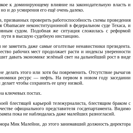
изкое к доминирующему влияние на законодательную власть и
но и до усмирения его ещё очень далеко.
в, призванных проверить работоспособность схемы проведения
я Obamacare неконституционной в федеральном суде Техаса, и
ховным судом. Подобная же ситуация сложилась с реформой
на пути в высшую судебную инстанцию.
 не заметить даже самые оголтелые ненавистники президента.
чество рабочих мест продолжает расти и индексы уверенности
ит давать экономике зелёный свет на дальнейший рост в виде
 делать этого или хотя бы повременить. Отсутствие рычагов
ономики ресурс — нефть. На первом в новом году заседании
делает чтобы сохранить ее цену низкой.
на ключевых постах.
оей блестящей карьерой тележурналиста, блестящим браком с
естве официального представителя госдепартамента. Видимо
рампа пока не наблюдалась даже малейших разногласий.
 юмора Мик Малейни, до этого занимавший должность директора