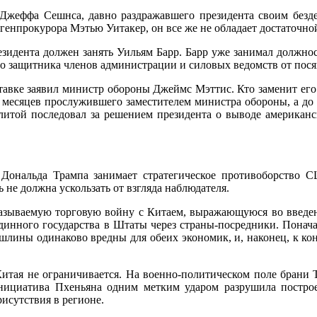
жеффа Сешнса, давно раздражавшего президента своим безде
 генпрокурора Мэтью Уитакер, он все же не обладает достаточно
зидента должен занять Уильям Барр. Барр уже занимал должно
о защитника членов администрации и силовых ведомств от пося
тставке заявил министр обороны Джеймс Мэттис. Кто заменит его
 месяцев прослужившего заместителем министра обороны, а до э
итой последовал за решением президента о выводе американс
 Дональда Трампа занимает стратегическое противоборство 
 не должна ускользать от взгляда наблюдателя.
 называемую торговую войну с Китаем, выражающуюся во введе
Срединного государства в Штаты через страны-посредники. Пона
пошлины одинаково вредны для обеих экономик, и, наконец, к 
итая не ограничивается. На военно-политическом поле брани
ициатива Пхеньяна одним метким ударом разрушила построе
исутствия в регионе.