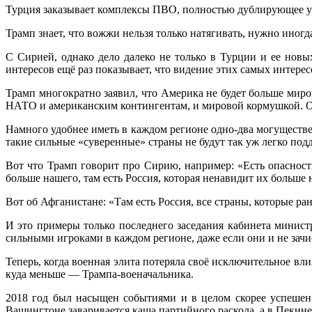
Турция заказывает комплексы ПВО, полностью дублирующее уж
Трамп знает, что вожжи нельзя только натягивать, нужно иногд
С Сирией, однако дело далеко не только в Турции и ее нов
интересов ещё раз показывает, что видение этих самых интерес
Трамп многократно заявил, что Америка не будет больше мир
НАТО и американским контингентам, и мировой кормушкой. Об
Намного удобнее иметь в каждом регионе одно-два могуществе
такие сильные «суверенные» страны не будут так уж легко под
Вот что Трамп говорит про Сирию, например: «Есть опасность
больше нашего, там есть Россия, которая ненавидит их больше
Вот об Афганистане: «Там есть Россия, все страны, которые р
И это примеры только последнего заседания кабинета министр
сильными игроками в каждом регионе, даже если они и не за
Теперь, когда военная элита потеряла своё исключительное в
куда меньше — Трампа-военачальника.
2018 год был насыщен событиями и в целом скорее успешен 
Вашингтоне заваривается каша партийного раскола, а в Пекине