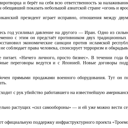
ротворца и берёт на себя всю ответственность за налаживани
обещавший показать небольшой азиатской стране «огонь и ярост
канский президент играет исправно, отношения между двум
сь год усиливал давление на другого — Иран. Одно из сильне
еменно с этим он предстаёт противником двух традиционных
сстановил экономические санкции против исламской республ
 не соблюдает права человека, спонсирует терроризм и обкрадыв
не питает. «Ничего личного, просто бизнес». В течении года
ные переговоры ведутся и с Японией. Новые договоры под
бочен прямыми продажами военного оборудования. Тут он п
ать.
ходит с рук убийство работавшего на известнейшую американску
тельно растущих «сил самообороны» — и ей уже можно вести сер
ает официальную поддержку инфраструктурного проекта «Троемо