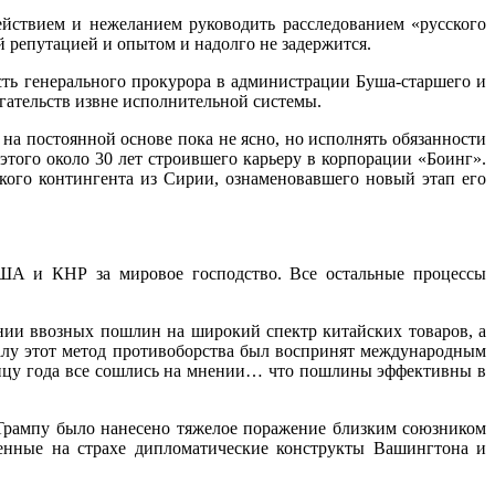
йствием и нежеланием руководить расследованием «русского
й репутацией и опытом и надолго не задержится.
сть генерального прокурора в администрации Буша-старшего и
гательств извне исполнительной системы.
 на постоянной основе пока не ясно, но исполнять обязанности
того около 30 лет строившего карьеру в корпорации «Боинг».
кого контингента из Сирии, ознаменовавшего новый этап его
США и КНР за мировое господство. Все остальные процессы
нии ввозных пошлин на широкий спектр китайских товаров, а
чалу этот метод противоборства был воспринят международным
концу года все сошлись на мнении… что пошлины эффективны в
 Трампу было нанесено тяжелое поражение близким союзником
нные на страхе дипломатические конструкты Вашингтона и