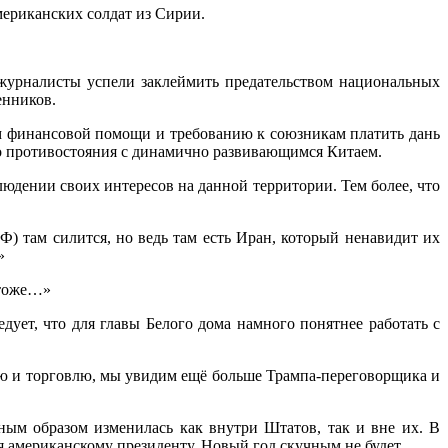
мериканских солдат из Сирии.
 журналисты успели заклеймить предательством национальных
енников.
мм финансовой помощи и требованию к союзникам платить дань
о противостояния с динамично развивающимся Китаем.
юдении своих интересов на данной территории. Тем более, что
Ф) там силится, но ведь там есть Иран, который ненавидит их
»
 тоже…»
дует, что для главы Белого дома намного понятнее работать с
тию и торговлю, мы увидим ещё больше Трампа-переговорщика и
ным образом изменилась как внутри Штатов, так и вне их. В
я американскому президенту. Новый год скучным не будет.