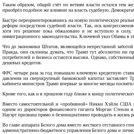
Таким образом, общий счёт по ветвям власти остался тем ж
приобрёл подобное же влияние на власть судебную. Демократам
Быстро переориентировавшись на новую политическую реально
реформ посредством судебной власти. Так, иск конгрессмено
хотя это решение пока обжаловано и не вступило в силу,
иммиграционного законодательства. Ключевой указ Обамы в э
Что до экономики Штатов, являющейся непрестанной заботой 
Правда, они склонны думать, что Трамп тут абсолютно ни пр
потребителей и бизнеса остаются высоки. Однако, собственн
дешевых кредитов.
ФРС четыре раза за год повышало ключевую кредитную ставк
давления на сверхкрупный банковский капитал заставляет 
кабинета министров Трамп впервые за многие месяцы посвятил 
Кроме того, как и в прошлом году ближе к концу политическо
Вместо самостоятельной и «пробивной» Никки Хэйли США в О
одним из директоров финансового гиганта Морган Стенли и
Науэрт призвана прямо и безинициативно проводить в жизнь р
Во главе аппарата Белого дома вместо жесткого отставного г
административно-бюджетного управления Белого дома и лично