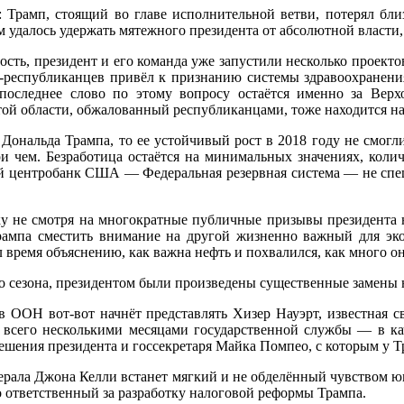
е: Трамп, стоящий во главе исполнительной ветви, потерял бл
 удалось удержать мятежного президента от абсолютной власти, 
сть, президент и его команда уже запустили несколько проекто
в-республиканцев привёл к признанию системы здравоохранени
 последнее слово по этому вопросу остаётся именно за Вер
той области, обжалованный республиканцами, тоже находится 
Дональда Трампа, то ее устойчивый рост в 2018 году не смогли
и чем. Безработица остаётся на минимальных значениях, коли
ый центробанк США — Федеральная резервная система — не спеш
у не смотря на многократные публичные призывы президента не
Трампа сместить внимание на другой жизненно важный для эк
время объяснению, как важна нефть и похвалился, как много он 
го сезона, президентом были произведены существенные замены 
ОН вот-вот начнёт представлять Хизер Науэрт, известная св
 всего несколькими месяцами государственной службы — в кач
ешения президента и госсекретаря Майка Помпео, с которым у Т
енерала Джона Келли встанет мягкий и не обделённый чувством
 ответственный за разработку налоговой реформы Трампа.