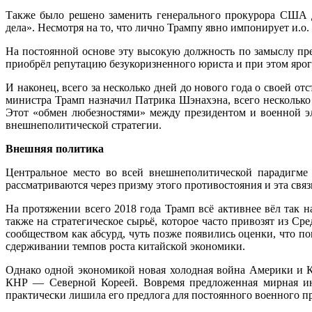
Также было решено заменить генерального прокурора США Д
дела». Несмотря на то, что лично Трампу явно импонирует и.о.
На постоянной основе эту высокую должность по замыслу пре
приобрёл репутацию безукоризненного юриста и при этом ярог
И наконец, всего за несколько дней до нового года о своей о
министра Трамп назначил Патрика Шэнахэна, всего несколько
Этот «обмен любезностями» между президентом и военной эл
внешнеполитической стратегии.
Внешняя политика
Центральное место во всей внешнеполитической парадигме
рассматриваются через призму этого противостояния и эта связь
На протяжении всего 2018 года Трамп всё активнее вёл так
также на стратегическое сырьё, которое часто привозят из 
сообществом как абсурд, чуть позже появились оценки, что 
сдерживании темпов роста китайской экономики.
Однако одной экономикой новая холодная война Америки и К
КНР — Северной Кореей. Вовремя предложенная мирная ин
практически лишила его предлога для постоянного военного пр