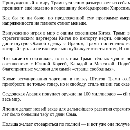
Принужденный к миру Трамп усиленно разыгрывает из себя ми
президент, ещё недавно в годовщину бомбардировки Хиросимы 
Как бы то ни было, по предложенной ему программе амери
напряженности на планете станет меньше.
Вынужденно играя в мир с одним союзником Китая, Трамп ве
стратегическим партнером Китая по импорту нефти, одновр
достигнутую Обамой сделку с Ираном, Трамп постепенно во
который чуть ли не еженедельно публикует ответы о том, Иран
Что касается союзников, то и к ним Трамп тёплых чувств 
соглашениям с Южной Кореей, Канадой и Мексикой. Подоб
благоприятные условия для самой «страны свободных».
Кроме регулирования торговли в пользу Штатов Трамп оза
приобрести не только товар, но и свободу, стиль жизни так сказ
Саудовская Аравия покупает оружие на 100 миллиардов — ей с
весь мир.
Япония делает новый заказ для дальнейшего развития стреми
лет было большим табу от дяди Сэма.
Польша желает отовариться по полной — и вот уже она получ