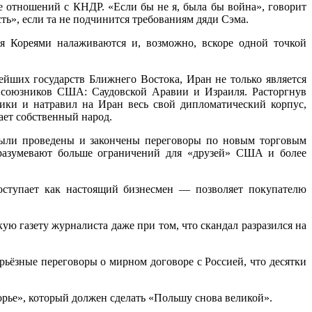
е отношений с КНДР. «Если бы не я, была бы война», говорит
ь», если та не подчинится требованиям дяди Сэма.
я Кореями налаживаются и, возможно, вскоре одной точкой
йших государств Ближнего Востока, Иран не только является
 союзников США: Саудовской Аравии и Израиля. Расторгнув
ики и натравил на Иран весь свой дипломатический корпус,
ает собственный народ.
 были проведены и закончены переговоры по новым торговым
разумевают больше ограничений для «друзей» США и более
оступает как настоящий бизнесмен — позволяет покупателю
ю газету журналиста даже при том, что скандал разразился на
ьёзные переговоры о мирном договоре с Россией, что десятки
рье», который должен сделать «Польшу снова великой».