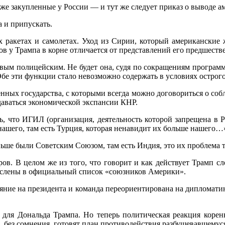
е закупленные у России — и тут же следует приказ о выводе а
а и припускать.
ых ракетах и самолетах. Уход из Сирии, который американские
ов у Трампа в корне отличается от представлений его предшеств
овым полицейским. Не будет она, судя по сокращениям програ
е эти функции стало невозможно содержать в условиях острог
нных государства, с которыми всегда можно договориться о собл
даваться экономической экспансии КНР.
, что ИГИЛ (организация, деятельность которой запрещена в Р
 нашего, там есть Турция, которая ненавидит их больше нашего…
аньше были Советским Союзом, там есть Индия, это их проблема
ов. В целом же из того, что говорит и как действует Трамп сле
числены в официальный список «союзников Америки».
лияние на президента и команда переориентирована на диплома
для Дональда Трампа. Но теперь политическая реакция корен
, без сомнения, готовят план противодействия разбушевавшемус