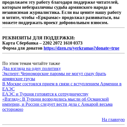
продолжаем эту работу благодаря поддержке читателей,
которым небезразличны судьба армянского народа и
независимая журналистика. Если вы цените нашу работу
и хотите, чтобы «Еркрамас» продолжал развиваться, вы
можете поддержать проект добровольным взносом.
РЕКВИЗИТЫ ДЛЯ ПОДДЕРЖКИ:
Карта Сбербанка – 2202 2072 1610 0373
Форма для донатов
https://dzen.ru/yerkramas?donate=true
По этим темам читайте также
Два взгляда на одну политику
Эксперт: Черноморские паромы не могут сразу брать
армянские грузы
В Москве состоялся прием в связи с вступлением Армении в
ЕАЭС
ЕАЭС и Турция готовятся к сотрудничеству
«Взгляд»: В Турции возродились мысли об Османской
империи, и России следует вести дела с Анкарой весьма
осторожно
На главную