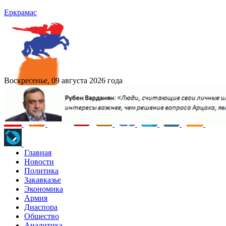
Еркрамас
Воскресенье, 09 августа 2026 года
Главная
Новости
Политика
Закавказье
Экономика
Армия
Диаспора
Общество
Аналитика