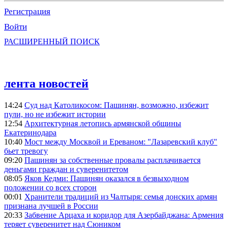
Регистрация
Войти
РАСШИРЕННЫЙ ПОИСК
лента новостей
14:24
Суд над Католикосом: Пашинян, возможно, избежит
пули, но не избежит истории
12:54
Архитектурная летопись армянской общины
Екатеринодара
10:40
Мост между Москвой и Ереваном: "Лазаревский клуб"
бьет тревогу
09:20
Пашинян за собственные провалы расплачивается
деньгами граждан и суверенитетом
08:05
Яков Кедми: Пашинян оказался в безвыходном
положении со всех сторон
00:01
Хранители традиций из Чалтыря: семья донских армян
признана лучшей в России
20:33
Забвение Арцаха и коридор для Азербайджана: Армения
теряет суверенитет над Сюником