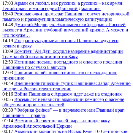
17:03
Армян он любил, как русских, а русских – как армян:
Гений права и милосердия Григорий Джаншиев
15:40
Розовые очки премьера: Пашинян торгует исторической
памятью и празднует дипломатическую капитуляцию
14:48
Дмитрий Медведев: Экономический разрыв с Россией
вызовет в Армении глубокий внутренний кризис. А может, и
что похуже…
14:19
Инфраструктурные авантюры Пашиняна ведут его
режим к краху
13:09
Комитет "Ай Дат" осудил намерение администрации
Трампа обойти санкции против Баку
12:53
Истинные посылы постыдного и опасного послания
Пашиняна по случаю 8 августа
12:03
Пашинян нашёл нового виноватого: неожиданное
признание
04:49
Внешнеполитический тупик Пашиняна: Запад Армению
не ждет, а Россия теряет терпение
04:16
Война Пашиняна с Арцахом идет даже на стадионах
03:55
Восемь лет ненависти: армянский режиссер о расколе
общества и произволе властей
03:30
"Фабрика фейков" — в парламенте или Главный враг
Пашиняна — правда
01:14
Всемирный совет церквей выразил поддержку
Армянской Апостольской Церкви
00:17
Армянский монастырь на Иссык-Куле: 160 лет поисков