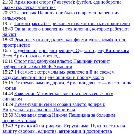
21:30
Армянский спорт (7 августа): футбол, единоборства,
шахматы, легкая атлетика
20:37
Такого как Пашинян не было со времен нашествия
сельджуков
19:51
Госконтракты без рисков: что важно знать исполнителю
18:49
Окна нового поколения: технологии, которые работают
на уют
18:30
Ремонт кухни под ключ: как формируется комфортное
пространство
16:51
Судебный фарс дал трещину: Судья по делу Католикоса
Всех Армян взял самоотвод
16:11
Спорт под каблуком власти: Пашинян готовит
рейдерский захват НОК Армении
15:27
14 самых экстремальных развлечений на свежем
воздухе: рейтинг по цене ошибки и порогу входа
15:15
Эта земля вам не дорога, Армения для вас — всего лишь
"хопан"
14:49
Заявление Матвиенко является очень серьезным
сигналом
14:29
Исчезнувший сын и собаки вместо дочерей:
Виртуальная реальность Пашиняна
13:59
Маленькая ставка Никола Пашиняна за большим
игровым столом
13:43
Армянский патриархат Иерусалима: Нужно встать на
защиту свободы, единства, автономии и достоинства