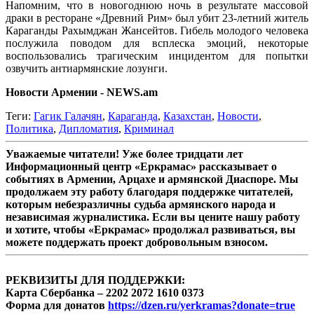
Напомним, что в новогоднюю ночь в результате массовой
драки в ресторане «Древний Рим» был убит 23-летний житель
Караганды Рахымджан Жансейтов. Гибель молодого человека
послужила поводом для всплеска эмоций, некоторые
воспользовались трагическим инцидентом для попытки
озвучить антиармянские лозунги.
Новости Армении - NEWS.am
Теги:
Гагик Галачян
,
Караганда
,
Казахстан
,
Новости
,
Политика
,
Дипломатия
,
Криминал
Уважаемые читатели! Уже более тридцати лет
Информационный центр «Еркрамас» рассказывает о
событиях в Армении, Арцахе и армянской Диаспоре. Мы
продолжаем эту работу благодаря поддержке читателей,
которым небезразличны судьба армянского народа и
независимая журналистика. Если вы цените нашу работу
и хотите, чтобы «Еркрамас» продолжал развиваться, вы
можете поддержать проект добровольным взносом.
РЕКВИЗИТЫ ДЛЯ ПОДДЕРЖКИ:
Карта Сбербанка – 2202 2072 1610 0373
Форма для донатов
https://dzen.ru/yerkramas?donate=true