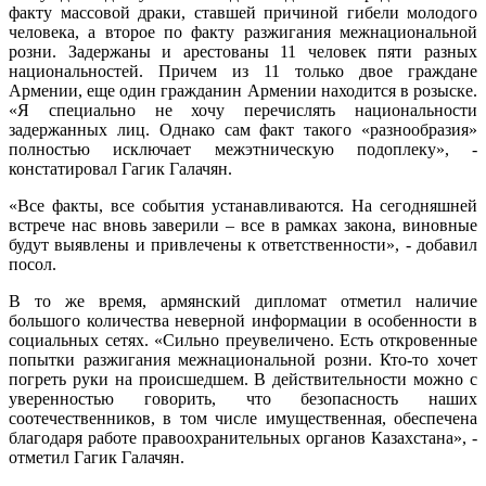
факту массовой драки, ставшей причиной гибели молодого
человека, а второе по факту разжигания межнациональной
розни. Задержаны и арестованы 11 человек пяти разных
национальностей. Причем из 11 только двое граждане
Армении, еще один гражданин Армении находится в розыске.
«Я специально не хочу перечислять национальности
задержанных лиц. Однако сам факт такого «разнообразия»
полностью исключает межэтническую подоплеку», -
констатировал Гагик Галачян.
«Все факты, все события устанавливаются. На сегодняшней
встрече нас вновь заверили – все в рамках закона, виновные
будут выявлены и привлечены к ответственности», - добавил
посол.
В то же время, армянский дипломат отметил наличие
большого количества неверной информации в особенности в
социальных сетях. «Сильно преувеличено. Есть откровенные
попытки разжигания межнациональной розни. Кто-то хочет
погреть руки на происшедшем. В действительности можно с
уверенностью говорить, что безопасность наших
соотечественников, в том числе имущественная, обеспечена
благодаря работе правоохранительных органов Казахстана», -
отметил Гагик Галачян.