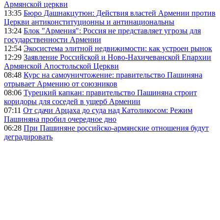
Армянской церкви
13:35
Бюро Дашнакцутюн: Действия властей Армении против
Церкви антиконституционны и антинациональны
13:24
Блок "Армения": Россия не представляет угрозы для
государственности Армении
12:54
Экосистема элитной недвижимости: как устроен рынок
12:29
Заявление Российской и Ново-Нахичеванской Епархии
Армянской Апостольской Церкви
08:48
Курс на самоуничтожение: правительство Пашиняна
отрывает Армению от союзников
08:06
Турецкий капкан: правительство Пашиняна строит
коридоры для соседей в ущерб Армении
07:11
От сдачи Арцаха до суда над Католикосом: Режим
Пашиняна пробил очередное дно
06:28
При Пашиняне российско-армянские отношения будут
деградировать