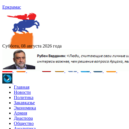
Еркрамас
Суббота, 08 августа 2026 года
Главная
Новости
Политика
Закавказье
Экономика
Армия
Диаспора
Общество
Аналитика