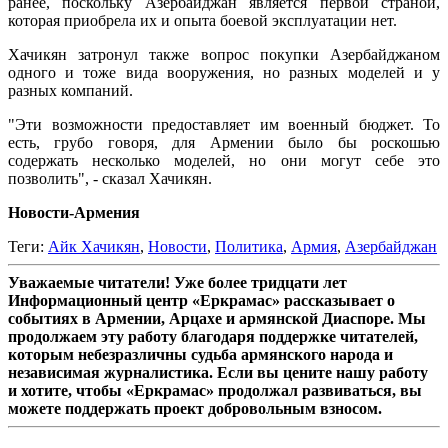
ранее, поскольку Азербайджан является первой страной,
которая приобрела их и опыта боевой эксплуатации нет.
Хачикян затронул также вопрос покупки Азербайджаном
одного и тоже вида вооружения, но разных моделей и у
разных компаний.
"Эти возможности предоставляет им военный бюджет. То
есть, грубо говоря, для Армении было бы роскошью
содержать несколько моделей, но они могут себе это
позволить", - сказал Хачикян.
Новости-Армения
Теги:
Айк Хачикян
,
Новости
,
Политика
,
Армия
,
Азербайджан
Уважаемые читатели! Уже более тридцати лет
Информационный центр «Еркрамас» рассказывает о
событиях в Армении, Арцахе и армянской Диаспоре. Мы
продолжаем эту работу благодаря поддержке читателей,
которым небезразличны судьба армянского народа и
независимая журналистика. Если вы цените нашу работу
и хотите, чтобы «Еркрамас» продолжал развиваться, вы
можете поддержать проект добровольным взносом.