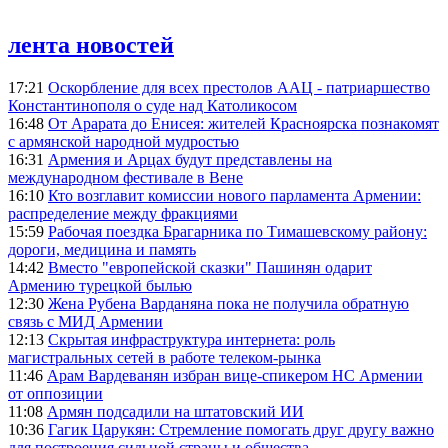
лента новостей
17:21
Оскорбление для всех престолов ААЦ - патриаршество
Константинополя о суде над Католикосом
16:48
От Арарата до Енисея: жителей Красноярска познакомят
с армянской народной мудростью
16:31
Армения и Арцах будут представлены на
международном фестивале в Вене
16:10
Кто возглавит комиссии нового парламента Армении:
распределение между фракциями
15:59
Рабочая поездка Брагарника по Тимашевскому району:
дороги, медицина и память
14:42
Вместо "европейской сказки" Пашинян одарит
Армению турецкой былью
12:30
Жена Рубена Варданяна пока не получила обратную
связь с МИД Армении
12:13
Скрытая инфраструктура интернета: роль
магистральных сетей в работе телеком-рынка
11:46
Арам Вардеванян избран вице-спикером НС Армении
от оппозиции
11:08
Армян подсадили на штатовский ИИ
10:36
Гагик Царукян: Стремление помогать друг другу важно
для построения сильной страны и общества