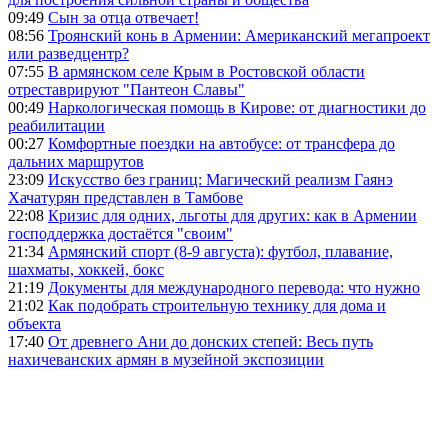
09:49
Сын за отца отвечает!
08:56
Троянский конь в Армении: Американский мегапроект
или разведцентр?
07:55
В армянском селе Крым в Ростовской области
отреставрируют "Пантеон Славы"
00:49
Наркологическая помощь в Кирове: от диагностики до
реабилитации
00:27
Комфортные поездки на автобусе: от трансфера до
дальних маршрутов
23:09
Искусство без границ: Магический реализм Гаянэ
Хачатурян представлен в Тамбове
22:08
Кризис для одних, льготы для других: как в Армении
господдержка достаётся "своим"
21:34
Армянский спорт (8-9 августа): футбол, плавание,
шахматы, хоккей, бокс
21:19
Документы для международного перевода: что нужно
21:02
Как подобрать строительную технику для дома и
объекта
17:40
От древнего Ани до донских степей: Весь путь
нахичеванских армян в музейной экспозиции