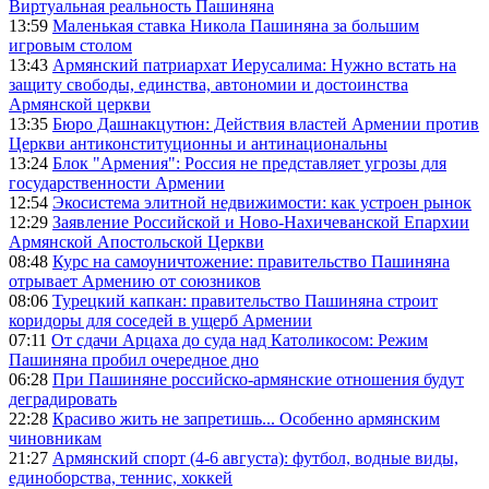
Виртуальная реальность Пашиняна
13:59
Маленькая ставка Никола Пашиняна за большим
игровым столом
13:43
Армянский патриархат Иерусалима: Нужно встать на
защиту свободы, единства, автономии и достоинства
Армянской церкви
13:35
Бюро Дашнакцутюн: Действия властей Армении против
Церкви антиконституционны и антинациональны
13:24
Блок "Армения": Россия не представляет угрозы для
государственности Армении
12:54
Экосистема элитной недвижимости: как устроен рынок
12:29
Заявление Российской и Ново-Нахичеванской Епархии
Армянской Апостольской Церкви
08:48
Курс на самоуничтожение: правительство Пашиняна
отрывает Армению от союзников
08:06
Турецкий капкан: правительство Пашиняна строит
коридоры для соседей в ущерб Армении
07:11
От сдачи Арцаха до суда над Католикосом: Режим
Пашиняна пробил очередное дно
06:28
При Пашиняне российско-армянские отношения будут
деградировать
22:28
Красиво жить не запретишь... Особенно армянским
чиновникам
21:27
Армянский спорт (4-6 августа): футбол, водные виды,
единоборства, теннис, хоккей