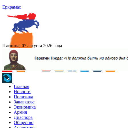
Еркрамас
Пятница, 07 августа 2026 года
Главная
Новости
Политика
Закавказье
Экономика
Армия
Диаспора
Общество
Аналитика