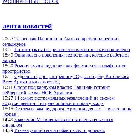
РАСШИРЕННЫЙ ПОИСК
лента новостей
20:37
Такого как Пашинян не было со времен нашествия
сельджуков
19:51
Госконтракты без рисков: что важно знать исполнителю
18:49
Окна нового поколения: технологии, которые работают
на уют
18:30
Ремонт кухни под ключ: как формируется комфортное
пространство
16:51
Судебный фарс дал трещину: Судья по делу Католикоса
Всех Армян взял самоотвод
16:11
Спорт под каблуком власти: Пашинян готовит
рейдерский захват НОК Армении
15:27
14 самых экстремальных развлечений на свежем
воздухе: рейтинг по цене ошибки и порогу входа
15:15
Эта земля вам не дорога, Армения для вас — всего лишь
"хопан"
14:49
Заявление Матвиенко является очень серьезным
сигналом
14:29
Исчезнувший сын и собаки вместо дочерей: