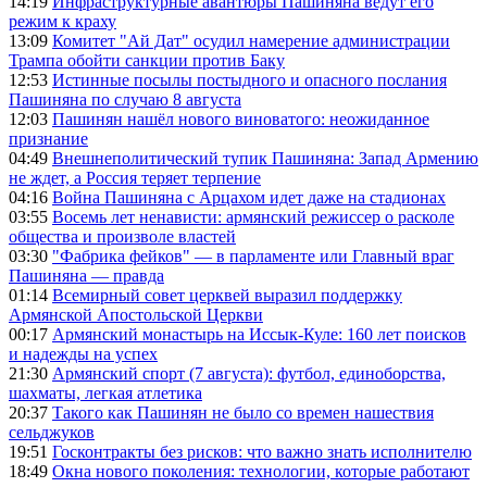
14:19
Инфраструктурные авантюры Пашиняна ведут его
режим к краху
13:09
Комитет "Ай Дат" осудил намерение администрации
Трампа обойти санкции против Баку
12:53
Истинные посылы постыдного и опасного послания
Пашиняна по случаю 8 августа
12:03
Пашинян нашёл нового виноватого: неожиданное
признание
04:49
Внешнеполитический тупик Пашиняна: Запад Армению
не ждет, а Россия теряет терпение
04:16
Война Пашиняна с Арцахом идет даже на стадионах
03:55
Восемь лет ненависти: армянский режиссер о расколе
общества и произволе властей
03:30
"Фабрика фейков" — в парламенте или Главный враг
Пашиняна — правда
01:14
Всемирный совет церквей выразил поддержку
Армянской Апостольской Церкви
00:17
Армянский монастырь на Иссык-Куле: 160 лет поисков
и надежды на успех
21:30
Армянский спорт (7 августа): футбол, единоборства,
шахматы, легкая атлетика
20:37
Такого как Пашинян не было со времен нашествия
сельджуков
19:51
Госконтракты без рисков: что важно знать исполнителю
18:49
Окна нового поколения: технологии, которые работают