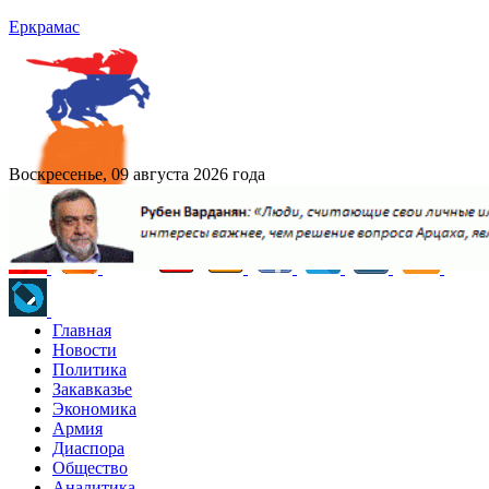
Еркрамас
Воскресенье, 09 августа 2026 года
Главная
Новости
Политика
Закавказье
Экономика
Армия
Диаспора
Общество
Аналитика