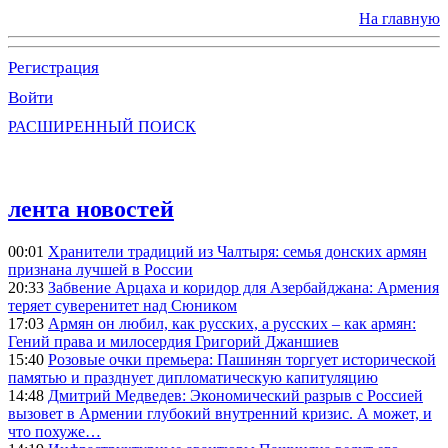
На главную
Регистрация
Войти
РАСШИРЕННЫЙ ПОИСК
лента новостей
00:01
Хранители традиций из Чалтыря: семья донских армян
признана лучшей в России
20:33
Забвение Арцаха и коридор для Азербайджана: Армения
теряет суверенитет над Сюником
17:03
Армян он любил, как русских, а русских – как армян:
Гений права и милосердия Григорий Джаншиев
15:40
Розовые очки премьера: Пашинян торгует исторической
памятью и празднует дипломатическую капитуляцию
14:48
Дмитрий Медведев: Экономический разрыв с Россией
вызовет в Армении глубокий внутренний кризис. А может, и
что похуже…