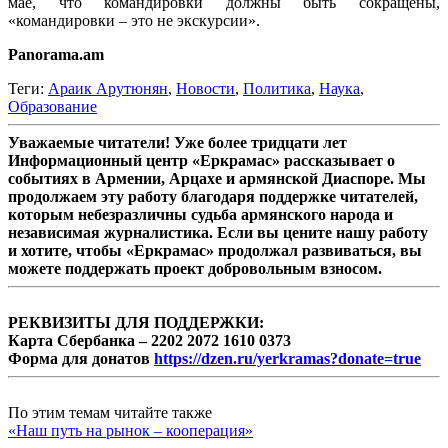
мае, что командировки должны быть сокращены,
«командировки – это не экскурсии».
Panorama.am
Теги:
Араик Арутюнян
,
Новости
,
Политика
,
Наука
,
Образование
Уважаемые читатели! Уже более тридцати лет
Информационный центр «Еркрамас» рассказывает о
событиях в Армении, Арцахе и армянской Диаспоре. Мы
продолжаем эту работу благодаря поддержке читателей,
которым небезразличны судьба армянского народа и
независимая журналистика. Если вы цените нашу работу
и хотите, чтобы «Еркрамас» продолжал развиваться, вы
можете поддержать проект добровольным взносом.
РЕКВИЗИТЫ ДЛЯ ПОДДЕРЖКИ:
Карта Сбербанка – 2202 2072 1610 0373
Форма для донатов
https://dzen.ru/yerkramas?donate=true
По этим темам читайте также
«Наш путь на рынок – кооперация»