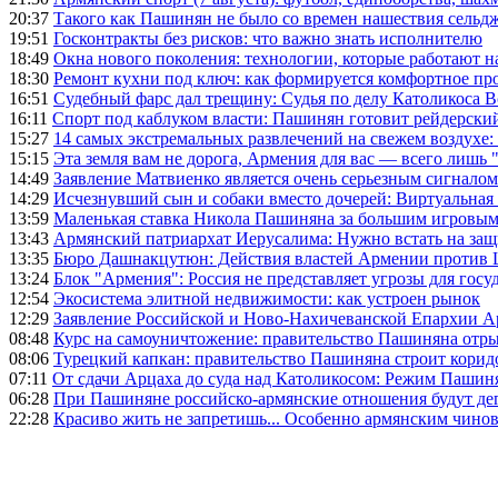
20:37
Такого как Пашинян не было со времен нашествия сельд
19:51
Госконтракты без рисков: что важно знать исполнителю
18:49
Окна нового поколения: технологии, которые работают н
18:30
Ремонт кухни под ключ: как формируется комфортное пр
16:51
Судебный фарс дал трещину: Судья по делу Католикоса В
16:11
Спорт под каблуком власти: Пашинян готовит рейдерск
15:27
14 самых экстремальных развлечений на свежем воздухе:
15:15
Эта земля вам не дорога, Армения для вас — всего лишь 
14:49
Заявление Матвиенко является очень серьезным сигналом
14:29
Исчезнувший сын и собаки вместо дочерей: Виртуальная
13:59
Маленькая ставка Никола Пашиняна за большим игровым
13:43
Армянский патриархат Иерусалима: Нужно встать на защ
13:35
Бюро Дашнакцутюн: Действия властей Армении против 
13:24
Блок "Армения": Россия не представляет угрозы для гос
12:54
Экосистема элитной недвижимости: как устроен рынок
12:29
Заявление Российской и Ново-Нахичеванской Епархии 
08:48
Курс на самоуничтожение: правительство Пашиняна отр
08:06
Турецкий капкан: правительство Пашиняна строит корид
07:11
От сдачи Арцаха до суда над Католикосом: Режим Пашин
06:28
При Пашиняне российско-армянские отношения будут де
22:28
Красиво жить не запретишь... Особенно армянским чино