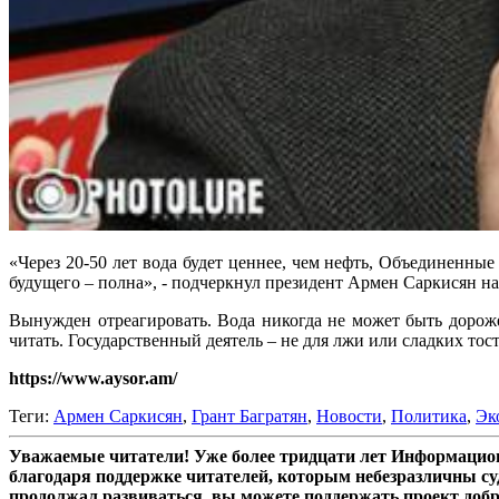
«Через 20-50 лет вода будет ценнее, чем нефть, Объединенн
будущего – полна», - подчеркнул президент Армен Саркисян н
Вынужден отреагировать. Вода никогда не может быть дороже
читать. Государственный деятель – не для лжи или сладких тост
https://www.aysor.am/
Теги:
Армен Саркисян
,
Грант Багратян
,
Новости
,
Политика
,
Эк
Уважаемые читатели! Уже более тридцати лет Информацион
благодаря поддержке читателей, которым небезразличны су
продолжал развиваться, вы можете поддержать проект доб