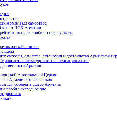
жуков
а уют
остранство
сех Армян взял самоотвод
ий захват НОК Армении
 рейтинг по цене ошибки и порогу входа
"хопан"
 реальность Пашиняна
 столом
иту свободы, единства, автономии и достоинства Армянской це
Церкви антиконституционны и антинациональны
ударственности Армении
Армянской Апостольской Церкви
ывает Армению от союзников
оры для соседей в ущерб Армении
яна пробил очередное дно
градировать
вникам