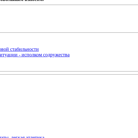
овой стабильности
итуации - исполком содружества
аты, легкая атлетика