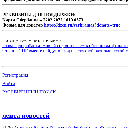
РЕКВИЗИТЫ ДЛЯ ПОДДЕРЖКИ:
Карта Сбербанка – 2202 2072 1610 0373
Форма для донатов
https://dzen.ru/yerkramas?donate=true
По этим темам читайте также
Глава Центробанка: Новый год встречаем в обстановке финанс
Страны СНГ вместе найдут выход из сложной экономической с
Регистрация
Войти
РАСШИРЕННЫЙ ПОИСК
лента новостей
21:30
Армянский спорт (7 августа): футбол, единоборства, шахм