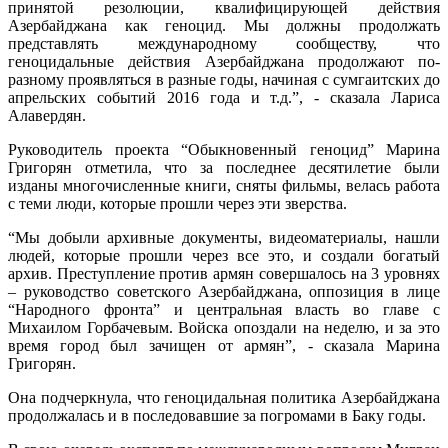
принятой резолюции, квалифицирующей действия
Азербайджана как геноцид. Мы должны продолжать
представлять международному сообществу, что
геноцидальные действия Азербайджана продолжают по-
разному проявляться в разные годы, начиная с сумгаитских до
апрельских событий 2016 года и т.д.”, - сказала Лариса
Алавердян.
Руководитель проекта “Обыкновенный геноцид” Марина
Григорян отметила, что за последнее десятилетие были
изданы многочисленные книги, сняты фильмы, велась работа
с теми люди, которые прошли через эти зверства.
“Мы добыли архивные документы, видеоматериалы, нашли
людей, которые прошли через все это, и создали богатый
архив. Преступление против армян совершалось на 3 уровнях
– руководство советского Азербайджана, оппозиция в лице
“Народного фронта” и центральная власть во главе с
Михаилом Горбачевым. Войска опоздали на неделю, и за это
время город был зачищен от армян”, - сказала Марина
Григорян.
Она подчеркнула, что геноцидальная политика Азербайджана
продолжалась и в последовавшие за погромами в Баку годы.