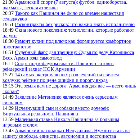
21:30
Армянский спорт (7 августа): футбол, единоборства,
шахматы, легкая атлетика
20:37
Такого как Пашинян не было со времен нашествия
сельджуков
19:51
Госконтракты без рисков: что важно знать исполнителю
18:49
Окна нового поколения: технологии, которые работают
на уют
18:30
Ремонт кухни под ключ: как формируется комфортное
пространство
16:51
Судебный фарс дал трещину: Судья по делу Католикоса
Всех Армян взял самоотвод
16:11
Спорт под каблуком власти: Пашинян готовит
рейдерский захват НОК Армении
15:27
14 самых экстремальных развлечений на свежем
воздухе: рейтинг по цене ошибки и порогу входа
15:15
Эта земля вам не дорога, Армения для вас — всего лишь
"хопан"
14:49
Заявление Матвиенко является очень серьезным
сигналом
14:29
Исчезнувший сын и собаки вместо дочерей:
Виртуальная реальность Пашиняна
13:59
Маленькая ставка Никола Пашиняна за большим
игровым столом
13:43
Армянский патриархат Иерусалима: Нужно встать на
защиту свободы, единства, автономии и достоинства