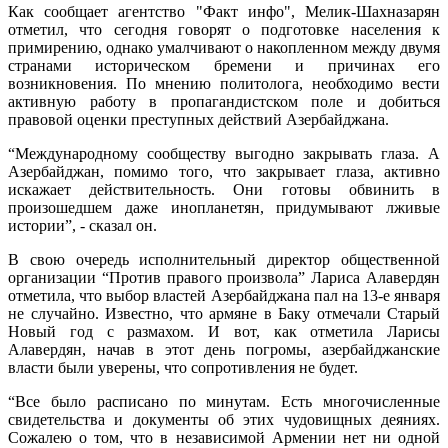
Как сообщает агентство "Факт инфо", Мелик-Шахназарян
отметил, что сегодня говорят о подготовке населения к
примирению, однако умалчивают о накопленном между двумя
странами историческом бремени и причинах его
возникновения. По мнению политолога, необходимо вести
активную работу в пропагандистском поле и добиться
правовой оценки преступных действий Азербайджана.
“Международному сообществу выгодно закрывать глаза. А
Азербайджан, помимо того, что закрывает глаза, активно
искажает действительность. Они готовы обвинить в
произошедшем даже инопланетян, придумывают лживые
истории”, - сказал он.
В свою очередь исполнительный директор общественной
организации “Против правого произвола” Лариса Алавердян
отметила, что выбор властей Азербайджана пал на 13-е января
не случайно. Известно, что армяне в Баку отмечали Старый
Новый год с размахом. И вот, как отметила Ларисы
Алавердян, начав в этот день погромы, азербайджанские
власти были уверены, что сопротивления не будет.
“Все было расписано по минутам. Есть многочисленные
свидетельства и документы об этих чудовищных деяниях.
Сожалею о том, что в независимой Армении нет ни одной