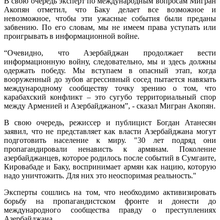
В свою очередь эксперт по международным вопросам Мигран
Акопян отметил, что Баку делает все возможное и
невозможное, чтобы эти ужасные события были преданы
забвению. По его словам, мы не имеем права уступать или
проигрывать в информационной войне.
“Очевидно, что Азербайджан продолжает вести
информационную войну, следовательно, мы и здесь должны
одержать победу. Мы вступаем в опасный этап, когда
вооруженный до зубов агрессивный сосед пытается навязать
международному сообществу точку зрению о том, что
карабахский конфликт – это сугубо территориальный спор
между Арменией и Азербайджаном”, - сказал Мигран Акопян.
В свою очередь, режиссер и публицист Богдан Атанесян
заявил, что не представляет как власти Азербайджана могут
подготовить население к миру. "30 лет подряд они
пропагандировали ненависть к армянам. Поколение
азербайджанцев, которое родилось после событий в Сумгаите,
Кировабаде и Баку, воспринимает армян как нацию, которую
надо уничтожить. Для них это неоспоримая реальность."
Эксперты сошлись на том, что необходимо активизировать
борьбу на пропагандистском фронте и донести до
международного сообщества правду о преступлениях
Азербайджана.