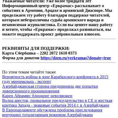
Уважаемые читатели! Уже более тридцати лет
Информационный центр «Еркрамас» рассказывает о
событиях в Армении, Арцахе и армянской Диаспоре. Мы
продолжаем эту работу благодаря поддержке читателей,
которым небезразличны судьба армянского народа и
независимая журналистика. Если вы цените нашу работу
и хотите, чтобы «Еркрамас» продолжал развиваться, вы
можете поддержать проект добровольным взносом.
РЕКВИЗИТЫ ДЛЯ ПОДДЕРЖКИ:
Карта Сбербанка – 2202 2072 1610 0373
Форма для донатов
https://dzen.ru/yerkramas?donate=true
По этим темам читайте также
Вероятность войны в зоне Карабахского конфликта в 2015
году минимальна - эксперт
Азербайджанская сторона предприняла две попытки
диверсионного проникновения
Карен Абрамян: блицкриг невозможен
Волна арестов, провальное председательство в СЕ и жесткая
критика Запада - знаковые события 2014 г. в Азербайджане
В Европарламенте обсуждена проблема преследования
верующих тоталитарным режимом Азербайджана