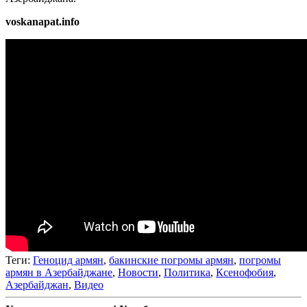
voskanapat.info
Теги:
Геноцид армян
,
бакинские погромы армян
,
погромы
армян в Азербайджане
,
Новости
,
Политика
,
Ксенофобия
,
Азербайджан
,
Видео