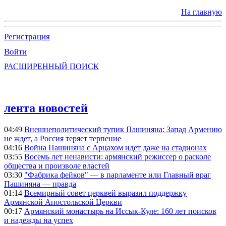
На главную
Регистрация
Войти
РАСШИРЕННЫЙ ПОИСК
лента новостей
04:49
Внешнеполитический тупик Пашиняна: Запад Армению
не ждет, а Россия теряет терпение
04:16
Война Пашиняна с Арцахом идет даже на стадионах
03:55
Восемь лет ненависти: армянский режиссер о расколе
общества и произволе властей
03:30
"Фабрика фейков" — в парламенте или Главный враг
Пашиняна — правда
01:14
Всемирный совет церквей выразил поддержку
Армянской Апостольской Церкви
00:17
Армянский монастырь на Иссык-Куле: 160 лет поисков
и надежды на успех